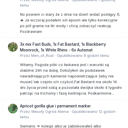
temu
No powiem ci stary że z dnia na dzień widać postępy 💪
🔥 Ja wczoraj podałem sól epsom ale tylko korekcyjne
po pół grama na litr wody i chcę zobaczyć reakcję.
Pozdrawiam
3x mix Fast Buds, 1x Fat Bastard, 1x Blackberry
Moonrock, 1x White Rhino - 6x Automat
Przez
Men_of_Rust
·
Opublikowano
9 godzin temu
Witamy. Pogoda póki co łaskawa jest i warunki są
stabilne 24h na dobę. Dołożyłem do podstawek
nawadniających kamienie napowietrzające żeby nie
musieć tak często ich czyścić.Fat Bastard ma około 14
dni życia przed sobą a pozostała dwójka około 4 tygodni
patrząc na trichomy i fazę kwitnięcia. Podkarmione...
Apricot gorilla glue i pernament marker
Przez
Wesoły Ogród Aliena
·
Opublikowano
12 godzin
temu
Siemano 👊 kolego albo je zablokowałeś albo