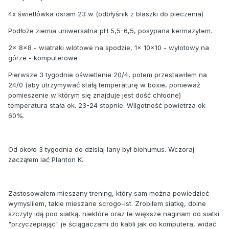
4x świetlówka osram 23 w (odbłyśnik z blaszki do pieczenia)
Podłoże ziemia uniwersalna pH 5,5-6,5, posypana kermazytem.
2x 8x8 - wiatraki wlotowe na spodzie, 1x 10x10 - wylotowy na
górze - komputerowe
Pierwsze 3 tygodnie oświetlenie 20/4, potem przestawiłem na
24/0 (aby utrzymywać stałą temperaturę w boxie, ponieważ
pomieszenie w którym się znajduje jest dość chłodne)
temperatura stała ok. 23-24 stopnie. Wilgotność powietrza ok
60%.
Od około 3 tygodnia do dzisiaj lany był biohumus. Wczoraj
zacząłem lać Planton K.
Zastosowałem mieszany trening, który sam można powiedzieć
wymyslilem, takie mieszane scrogo-lst. Zrobiłem siatkę, dolne
szczyty idą pod siatką, niektóre oraz te większe naginam do siatki
"przyczepiając" je ściągaczami do kabli jak do komputera, widać