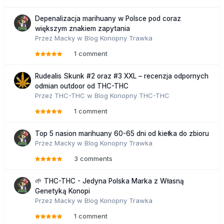
Depenalizacja marihuany w Polsce pod coraz
większym znakiem zapytania
Przez
Macky
w
Blog Konopny Trawka
1 comment
Rudealis Skunk #2 oraz #3 XXL – recenzja odpornych
odmian outdoor od THC-THC
Przez
THC-THC
w
Blog Konopny THC-THC
1 comment
Top 5 nasion marihuany 60-65 dni od kiełka do zbioru
Przez
Macky
w
Blog Konopny Trawka
3 comments
🌱 THC-THC - Jedyna Polska Marka z Własną
Genetyką Konopi
Przez
Macky
w
Blog Konopny Trawka
1 comment