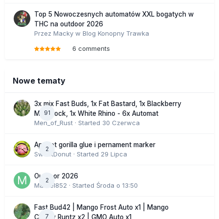
Top 5 Nowoczesnych automatów XXL bogatych w
THC na outdoor 2026
Przez
Macky
w
Blog Konopny Trawka
6 comments
Nowe tematy
3x mix Fast Buds, 1x Fat Bastard, 1x Blackberry
91
Moonrock, 1x White Rhino - 6x Automat
Men_of_Rust
· Started
30 Czerwca
Apricot gorilla glue i pernament marker
2
SweetDonut
· Started
29 Lipca
Outdoor 2026
2
Marcel852
· Started
Środa o 13:50
Fast Bud42 | Mango Frost Auto x1 | Mango
7
Cherry Runtz x2 | GMO Auto x1