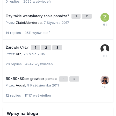
0
replies
2025
wyświetleń
Czy takie wentylatory sobie poradza?
1
2
Przez
ZiutekMorderca
,
7 Stycznia 2017
14
replies
3511
wyświetleń
Żarówki CFL?
1
2
3
Przez
Aro
,
26 Maja 2015
20
replies
4947
wyświetleń
60x60x80cm growbox pomoc
1
2
Przez
Aqual
,
9 Października 2011
12
replies
11117
wyświetleń
Wpisy na blogu