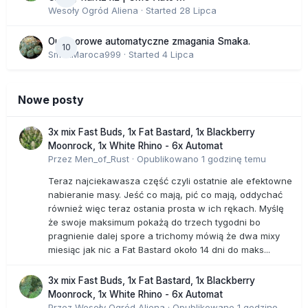
Wesoły Ogród Aliena
· Started
28 Lipca
Outdoorowe automatyczne zmagania Smaka.
10
SmakMaroca999
· Started
4 Lipca
Nowe posty
3x mix Fast Buds, 1x Fat Bastard, 1x Blackberry
Moonrock, 1x White Rhino - 6x Automat
Przez
Men_of_Rust
·
Opublikowano
1 godzinę temu
Teraz najciekawasza część czyli ostatnie ale efektowne
nabieranie masy. Jeść co mają, pić co mają, oddychać
również więc teraz ostania prosta w ich rękach. Myślę
że swoje maksimum pokażą do trzech tygodni bo
pragnienie dalej spore a trichomy mówią że dwa mixy
miesiąc jak nic a Fat Bastard około 14 dni do maks...
3x mix Fast Buds, 1x Fat Bastard, 1x Blackberry
Moonrock, 1x White Rhino - 6x Automat
Przez
Wesoły Ogród Aliena
·
Opublikowano
1 godzinę