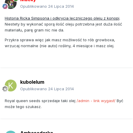
Opublikowano
24 Lipca 2014
Historia Ricka Simpsona i odkrycia leczniczego oleju z konopi
.
Niestety by wykonać sporą ilość oleju potrzebna jest duża ilość
materiału, parę gram nic nie da.
Przykra sprawa więc jak masz możliwość to rób growboxa,
wrzucaj normalne (nie auto) rośliny, 4 miesiące i masz olej.
kubolelum
Opublikowano
24 Lipca 2014
Royal queen seeds sprzedaje taki olej
/admin - link wygasł/
Być
może tego szukasz.
Ambasadorka