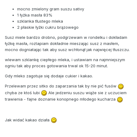
mocno zmielony gram suszu sativy
1 łyżka masła 83%
szklanka tłustego mleka
2 płaskie łyżki cukru brązowego
Susz miele bardzo drobno, podgrzewam w rondelku i dokładam
łyżkę masła, roztapiam dokładnie mieszając susz z masłem,
mocno dogniatając tak aby susz wchłonął jak najwięcej tłuszczu.
wlewam szklankę ciepłego mleka, i ustawiam na najmniejszym
ogniu tak aby proces gotowania trwal ok 15-20 minut.
Gdy mleko zagotuje się dodaje cukier i kakao.
Przelewam przez sitko do zaparzania tak by nie pić fusów
chyba ze ktoś lubi
Ale jedzeniu suszu wiąże sie z uczuciem
trawienia - fajne doznanie konopnego młodego kucharza
Jak widać kakao działa