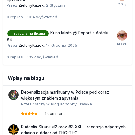
Przez
ZielonyKazek
,
2 Stycznia
0
replies
1014
wyświetleń
Kush Mints 🫠 Raport z Apteki
medyczna marihuana
#4
Przez
ZielonyKazek
,
14 Grudnia 2025
0
replies
1322
wyświetleń
Wpisy na blogu
Depenalizacja marihuany w Polsce pod coraz
większym znakiem zapytania
Przez
Macky
w
Blog Konopny Trawka
1 comment
Rudealis Skunk #2 oraz #3 XXL – recenzja odpornych
odmian outdoor od THC-THC