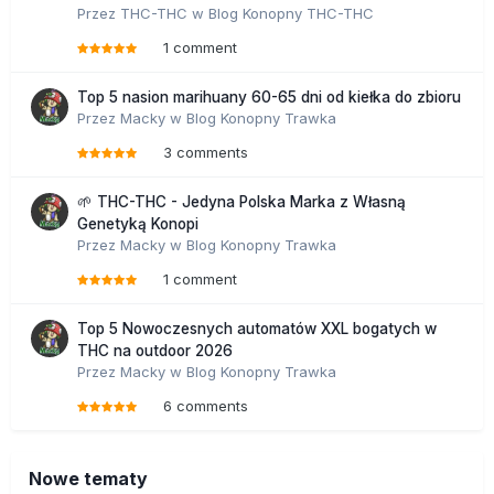
Przez
THC-THC
w
Blog Konopny THC-THC
1 comment
Top 5 nasion marihuany 60-65 dni od kiełka do zbioru
Przez
Macky
w
Blog Konopny Trawka
3 comments
🌱 THC-THC - Jedyna Polska Marka z Własną
Genetyką Konopi
Przez
Macky
w
Blog Konopny Trawka
1 comment
Top 5 Nowoczesnych automatów XXL bogatych w
THC na outdoor 2026
Przez
Macky
w
Blog Konopny Trawka
6 comments
Nowe tematy