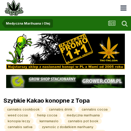
Medyczna Marihuana i Olej
Szybkie Kakao konopne z Topa
cannabis cookbook
cannabis drink
cannabis cocoa
weed cocoa
hemp cocoa
medyczna marihuana
konopia leczy
kannamaslo
cannabis pot book
cannabis sativa
zywnośc z dodatkiem marihuany