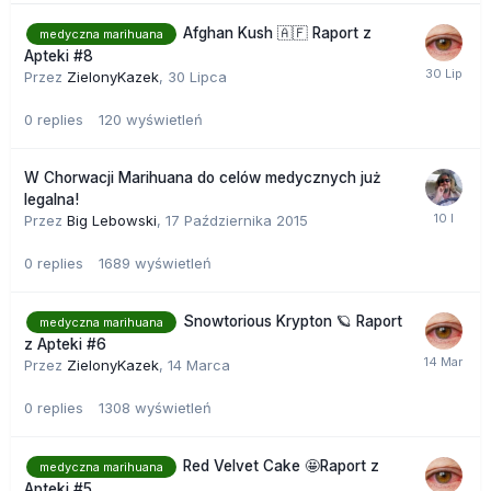
Afghan Kush 🇦🇫 Raport z
medyczna marihuana
Apteki #8
Przez
ZielonyKazek
,
30 Lipca
0
replies
120
wyświetleń
W Chorwacji Marihuana do celów medycznych już
legalna!
Przez
Big Lebowski
,
17 Października 2015
0
replies
1689
wyświetleń
Snowtorious Krypton 🪐 Raport
medyczna marihuana
z Apteki #6
Przez
ZielonyKazek
,
14 Marca
0
replies
1308
wyświetleń
Red Velvet Cake 🤩Raport z
medyczna marihuana
Apteki #5