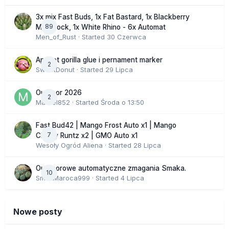
3x mix Fast Buds, 1x Fat Bastard, 1x Blackberry
89
Moonrock, 1x White Rhino - 6x Automat
Men_of_Rust
· Started
30 Czerwca
Apricot gorilla glue i pernament marker
2
SweetDonut
· Started
29 Lipca
Outdoor 2026
2
Marcel852
· Started
Środa o 13:50
Fast Bud42 | Mango Frost Auto x1 | Mango
7
Cherry Runtz x2 | GMO Auto x1
Wesoły Ogród Aliena
· Started
28 Lipca
Outdoorowe automatyczne zmagania Smaka.
10
SmakMaroca999
· Started
4 Lipca
Nowe posty