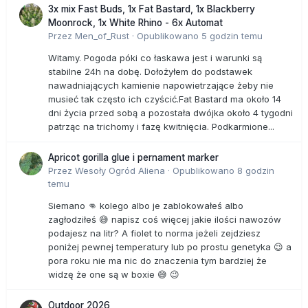
3x mix Fast Buds, 1x Fat Bastard, 1x Blackberry
Moonrock, 1x White Rhino - 6x Automat
Przez
Men_of_Rust
·
Opublikowano
5 godzin temu
Witamy. Pogoda póki co łaskawa jest i warunki są
stabilne 24h na dobę. Dołożyłem do podstawek
nawadniających kamienie napowietrzające żeby nie
musieć tak często ich czyścić.Fat Bastard ma około 14
dni życia przed sobą a pozostała dwójka około 4 tygodni
patrząc na trichomy i fazę kwitnięcia. Podkarmione...
Apricot gorilla glue i pernament marker
Przez
Wesoły Ogród Aliena
·
Opublikowano
8 godzin
temu
Siemano 👊 kolego albo je zablokowałeś albo
zagłodziłeś 😅 napisz coś więcej jakie ilości nawozów
podajesz na litr? A fiolet to norma jeżeli zejdziesz
poniżej pewnej temperatury lub po prostu genetyka 😉 a
pora roku nie ma nic do znaczenia tym bardziej że
widzę że one są w boxie 😅 😉
Outdoor 2026