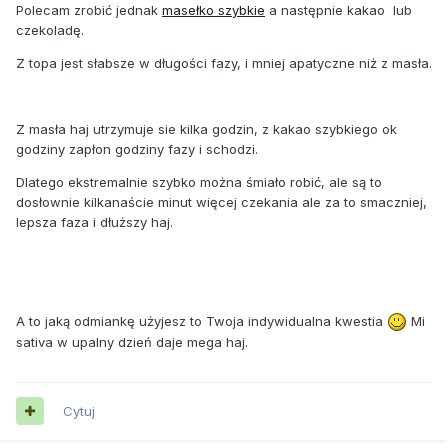
Polecam zrobić jednak
masełko szybkie
a następnie kakao lub
czekoladę.
Z topa jest słabsze w długości fazy, i mniej apatyczne niż z masła.
Z masła haj utrzymuje sie kilka godzin, z kakao szybkiego ok
godziny zapłon godziny fazy i schodzi.
Dlatego ekstremalnie szybko można śmiało robić, ale są to
dosłownie kilkanaście minut więcej czekania ale za to smaczniej,
lepsza faza i dłuższy haj.
A to jaką odmiankę użyjesz to Twoja indywidualna kwestia
Mi
sativa w upalny dzień daje mega haj.
Cytuj