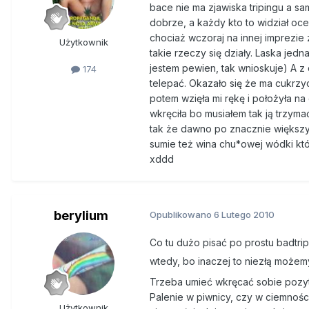
bace nie ma zjawiska tripingu a sa
dobrze, a każdy kto to widział ocen
chociaż wczoraj na innej imprezie 
Użytkownik
takie rzeczy się działy. Laska jedn
jestem pewien, tak wnioskuje) A z
174
telepać. Okazało się że ma cukrzyce
potem wzięła mi rękę i położyła na
wkręciła bo musiałem tak ją trzym
tak że dawno po znacznie większych
sumie też wina chu*owej wódki któ
xddd
berylium
Opublikowano
6 Lutego 2010
Co tu dużo pisać po prostu badtrip
wtedy, bo inaczej to niezłą możem
Trzeba umieć wkręcać sobie pozytyw
Palenie w piwnicy, czy w ciemnośc
Użytkownik