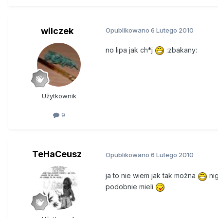
Minął jakiś czas siedzieliśmy 
dosłownie to czułem się tak ze
wilczek
Opublikowano
6 Lutego 2010
zapanować to był drugi etap teg
no lipa jak ch*j
:zbakany:
3 etapem było to jak już poszl
zamawiamy...ja zacząłem szukać p
kanapie..."ocknąłem "się i patr
pamiętałem!!!!! szok!!! i tak z 
Użytkownik
działo, po co dlaczego....
9
TO było straszne już nigdy nie
naprawdę nie rozumiem:(
Ludzie nie dajcie się zwieść do
reaguje!!!
TeHaCeusz
Opublikowano
6 Lutego 2010
ja to nie wiem jak tak można
nig
podobnie mieli