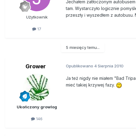
Jechałem zatłoczonym autobusem w 
tam. Wystarczyło logicznie pomyśl
przeszły i wyszedłem z autobusu. N
Użytkownik
17
5 miesięcy temu...
Grower
Opublikowano
4 Sierpnia 2010
Ja też nigdy nie miałem "Bad Trip
mieć takiej krzywej fazy.
Ukończony growlog
146