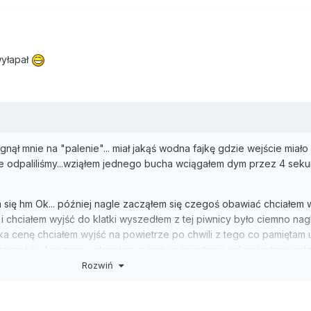
wyłapał
ął mnie na "palenie"... miał jakąś wodna fajkę gdzie wejście miało
e odpaliliśmy...wziąłem jednego bucha wciągałem dym przez 4 sekun
 się hm Ok... później nagle zacząłem się czegoś obawiać chciałem 
 i chciałem wyjść do klatki wyszedłem z tej piwnicy było ciemno nagl
a cenę chciałem wyjść na powietrze po chwili z tego co pamiętam 
zaczął się koszmar.... straciłem zupełnie orientacje gdzie jestem wid
tak ciemno urwał mi się film.. jakoś poprosiłem kumpla żeby wyprow
Rozwiń
 mogłem wyszedłem przed klatkę język mi się plątał gadałem jak z
iedziałem gdzie jestem wypytywałem się która godzina w ogóle szo