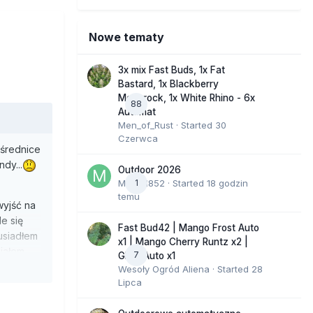
Nowe tematy
3x mix Fast Buds, 1x Fat
Bastard, 1x Blackberry
Moonrock, 1x White Rhino - 6x
88
Automat
Men_of_Rust
· Started
30
Czerwca
 średnice
dy...
Outdoor 2026
Marcel852
1
· Started
18 godzin
temu
wyjść na
e się
Fast Bud42 | Mango Frost Auto
usiadłem
x1 | Mango Cherry Runtz x2 |
ziałem
7
GMO Auto x1
adził
Wesoły Ogród Aliena
· Started
28
Lipca
k...