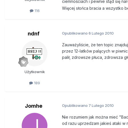
ciemnościach i pewnie stąd się naro
Więcej słońca bracia a wszystko 
116
ndnf
Opublikowano
6 Lutego 2010
Zauważyliście, że ten topic znaj
przez 12-latków palących w piwnic
palił, zdrowsze płuca, zdrowsza g
Użytkownik
189
Jomhe
Opublikowano
7 Lutego 2010
Nie rozumiem jak można mieć "Bad T
od razu uprzedzam jakieś ataki w 