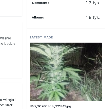
1.3 tys.
Comments
1.9 tys.
Albums
LATEST IMAGE
Właśnie
nie będzie
 wkręta. I
óż błąd!
IMG_20260804_221841.jpg