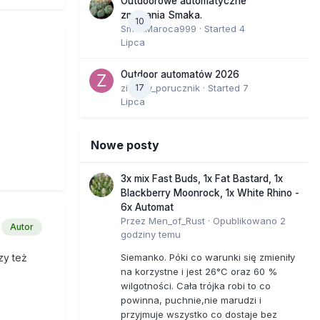
Outdoorowe automatyczne
zmagania Smaka.
 a
10
SmakMaroca999
· Started
4
Lipca
Outdoor automatów 2026
zielony_porucznik
17
· Started
7
 na
Lipca
ż nie
mu co się
Nowe posty
ać...
3x mix Fast Buds, 1x Fat Bastard, 1x
Blackberry Moonrock, 1x White Rhino -
czej
6x Automat
Przez
Men_of_Rust
·
Opublikowano
2
Autor
godziny temu
Siemanko. Póki co warunki się zmieniły
zy też
na korzystne i jest 26°C oraz 60 %
wilgotności. Cała trójka robi to co
powinna, puchnie,nie marudzi i
przyjmuje wszystko co dostaje bez