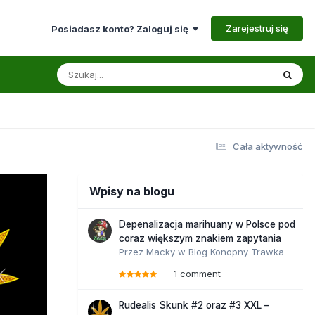
Zarejestruj się
Posiadasz konto? Zaloguj się
Cała aktywność
Wpisy na blogu
Depenalizacja marihuany w Polsce pod
coraz większym znakiem zapytania
Przez
Macky
w
Blog Konopny Trawka
1 comment
Rudealis Skunk #2 oraz #3 XXL –