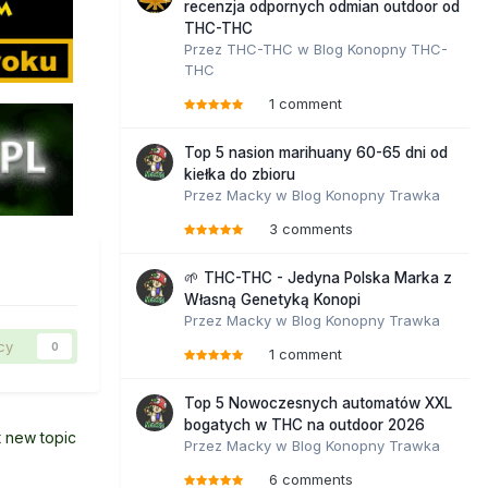
recenzja odpornych odmian outdoor od
THC-THC
Przez
THC-THC
w
Blog Konopny THC-
THC
1 comment
Top 5 nasion marihuany 60-65 dni od
kiełka do zbioru
Przez
Macky
w
Blog Konopny Trawka
3 comments
🌱 THC-THC - Jedyna Polska Marka z
Własną Genetyką Konopi
Przez
Macky
w
Blog Konopny Trawka
cy
0
1 comment
Top 5 Nowoczesnych automatów XXL
bogatych w THC na outdoor 2026
t new topic
Przez
Macky
w
Blog Konopny Trawka
6 comments