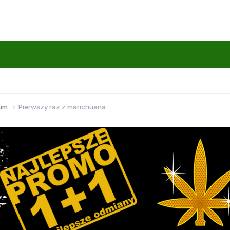
wum
Pierwszy raz z marichuana