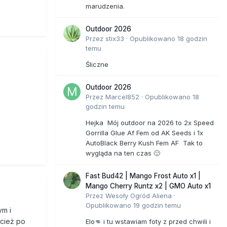
marudzenia.
Outdoor 2026
Przez
stix33
·
Opublikowano
18 godzin
temu
Śliczne
Outdoor 2026
Przez
Marcel852
·
Opublikowano
18
godzin temu
Hejka Mój outdoor na 2026 to 2x Speed
Gorrilla Glue Af Fem od AK Seeds i 1x
AutoBlack Berry Kush Fem AF Tak to
wygląda na ten czas 🙂
Fast Bud42 | Mango Frost Auto x1 |
Mango Cherry Runtz x2 | GMO Auto x1
Przez
Wesoły Ogród Aliena
·
Opublikowano
19 godzin temu
ym i
ecież po
Elo👊 i tu wstawiam foty z przed chwili i