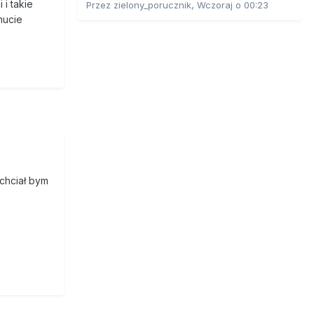
i takie
Przez
zielony_porucznik
,
Wczoraj o 00:23
nucie
 chciał bym