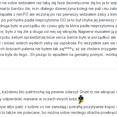
m na sobie widziałem raz taką złą faze (teoretycznie złą bo ja to w
iał to bardzo źle, m.in. dlatego dziewczyna kolegi nie pali i mu zab
zapaliła z nim:P]) ale wczoraj po raz pierwszy widziałem żeby z kim
a po pół hydra padła nieprzytomna O.O (a to był chyba jej pierwszy r
 druga było w porządku do czasu gdy ta która padła nieprzytomna z
, było z nią źle a druga od niej się wkręciła. Najpierw musiałem ją 
 cycku żebym sprawdził jej bicie serca (serce było w porządku) ale
ać i mówić wdech wydech zeby sie uspokoila. Po wszystkim sam sie
 ilościach palenia nie byłem tak zaj****y, aż sie cholera zrzygałe
ra była do tego... Eh pisząc to wpadłem na genialny pomysł... mont
, każdemu kto palił trochę się pewnie zdarzył. Grunt to nie wkręcać 
y odpierdolić maniane w oczach innych ludzi
 albo palić z ludźmi co nie zamulają i potrafią pozytywnie kręcić 
i to także nie polecane, bo można sobie niezłego stracha powkręc