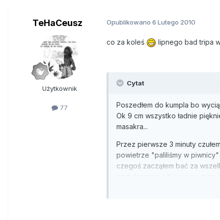
TeHaCeusz
Opublikowano
6 Lutego 2010
co za koleś
lipnego bad tripa 
Cytat
Użytkownik
Poszedłem do kumpla bo wyciągn
77
Ok 9 cm wszystko ładnie piękni
masakra...
Przez pierwsze 3 minuty czułem
powietrze "paliliśmy w piwnicy"
czegoś zacząłem bać za wszelk
pod drzwiami od piwnicy i tutaj 
ciemność.. mimo ze nie było aż 
mnie na powietrze bo ja już nie
psychiatrycznego bym był nie w