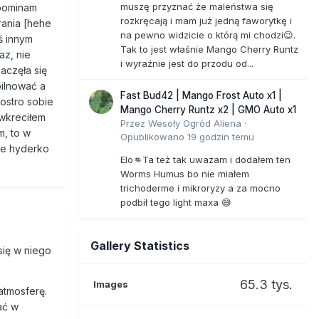
muszę przyznać że maleństwa się
spominam
rozkręcają i mam już jedną faworytkę i
rania [hehe
na pewno widzicie o którą mi chodzi😉.
ś innym
Tak to jest właśnie Mango Cherry Runtz
az, nie
i wyraźnie jest do przodu od...
aczęła się
pilnować a
Fast Bud42 | Mango Frost Auto x1 |
 ostro sobie
Mango Cherry Runtz x2 | GMO Auto x1
 wkreciłem
Przez
Wesoły Ogród Aliena
·
m, to w
Opublikowano
19 godzin temu
uje hyderko
Elo👊Ta też tak uwazam i dodałem ten
Worms Humus bo nie miałem
trichoderme i mikroryzy a za mocno
podbił tego light maxa 😅
Gallery Statistics
się w niego
65.3 tys.
Images
atmosferę.
ać w