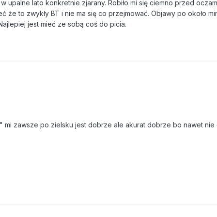
upalne lato konkretnie zjarany. Robiło mi się ciemno przed oczami 
eć że to zwykły BT i nie ma się co przejmować. Objawy po około mi
ajlepiej jest mieć ze sobą coś do picia.
a" mi zawsze po zielsku jest dobrze ale akurat dobrze bo nawet nie