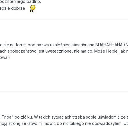
dził ten jego badtrip.
bedzie dobrze
duje się na forum pod nazwą uzależnienia/marihuana BUAHAHHAHA:) 
ach społeczeństwo jest uwstecznione, nie ma co. Może i lepiej jak 
łowa:)
ripa" po ziółku. W takich sytuacjach trzeba sobie uświadomić że to
moją stronę że łatwo mi mówić bo nic takiego nie doświadczyłem. Ot