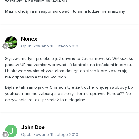
zostawic je na takim świecie xD
Jeśli Twój portal / firma / fundacja chciałaby poprzeć akcję,
napisz na borys@musielak.eu przesyłając logo
Matrix chcą nam zasponsorować i to sami ludzie nie maszyny.
Kontakt dla prasy
W sprawie listu można się kontaktować z Borysem
Musielakiem drogą mailową (borys@musielak.eu) oraz
telefoniczną (+48795158581).
Nonex
Opublikowano
11 Lutego 2010
Słyszałemo tym projekcie już dawno to żadna nowość. Większość
państw UE ma zamiar wprowadzić kontrole na treściami internetu
i blokować swoim obywatelom dostęp do stron które zawierają
nie odpowiednie treści wg nich.
Będzie tak samo jak w Chinach tyle że troche więcej swobody bo
youtube nam nie zabiorą ale strony i fora o uprawie Konopi?? No
oczywiście ze tak, przecież to nielegalne.
John Doe
Opublikowano
11 Lutego 2010