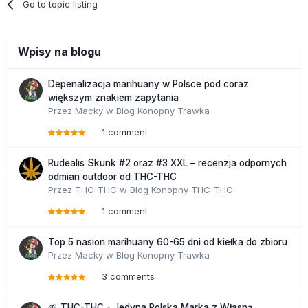
Go to topic listing
Wpisy na blogu
Depenalizacja marihuany w Polsce pod coraz
większym znakiem zapytania
Przez
Macky
w
Blog Konopny Trawka
1 comment
Rudealis Skunk #2 oraz #3 XXL – recenzja odpornych
odmian outdoor od THC-THC
Przez
THC-THC
w
Blog Konopny THC-THC
1 comment
Top 5 nasion marihuany 60-65 dni od kiełka do zbioru
Przez
Macky
w
Blog Konopny Trawka
3 comments
🌱 THC-THC - Jedyna Polska Marka z Własną