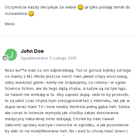
Oczywiście każdy decyduje za siebie
ja tylko podaję temat do
Z poważaniem,
rozważenia
Borys Musielak, twórca Grupy Jakilinux, autor listu
bless
[W tym miejscu chcemy zebrać kilkanaście do
kilkudziesięciu podpisów blogerów, prawników,
John Doe
przedsiębiorców i ludzi w inny sposób związanych z
Opublikowano
11 Lutego 2010
Internetem. Jeśli chcesz podpisać się pod listem, napisz na
jak najszybciej na adres borys@musielak.eu podając swoje
Nosz ku**a mać co oni odpierdalają. Toć to gorsze byłoby od tego
imię, nazwisko i firmę / serwis internetowy / blog, które
co mamy z MJ. Może jeszcze niech nam jakieś chipy wszczepią,
reprezentujesz]
zeby wiedzieć gdzie i kiedy sie znajdujemy, co robimy i w ogóle.
Science fiction, ale do tego dążą chyba, a ludzie są na tyle tępi,
Przejrzyj ostatnie podpisy pod akcją Stop Cenzurze
ze nawet nie wnikają w to. Aby zapaść dupę. Jeśli to by przeszło,
Wyślij znajomym na Naszej Klasie
to za jakiś czas chyba bym zrezygnował też z internetu, tak jak w
Zostań fanem na Facebooku
dupie teraz mam TV i inne media. Kontrola pełną gęba heh. Sorka,
Obserwuj historyjkę Stop Cenzurze na Flakerze
ale coraz to nowsze wymysły jak choćby zakaz stosowania
Wybierz posła z Twojego okręgu wyborczego i wyślij
medycyny naturalnej mnie dobijają. Chcieli by nam nawet
prośbę o rozważenie podpisania listu
zabronić uprawy warzyw i owoców w ogródku, a jak pozwolenie
Wybierz europosła i wyślij prośbę o rozważenie podpisania
by dali, to na modyfikowane heh. No i weź tu chciej mieć dzieci i
listu