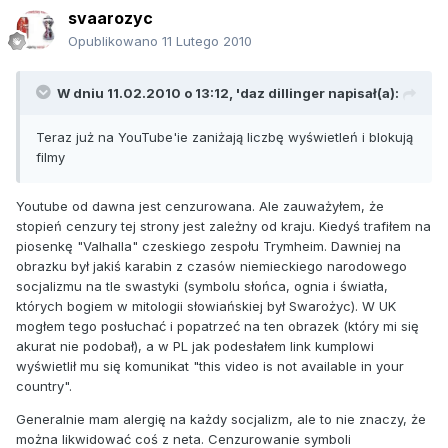
svaarozyc
Opublikowano
11 Lutego 2010
W dniu 11.02.2010 o 13:12, 'daz dillinger napisał(a):
Teraz już na YouTube'ie zaniżają liczbę wyświetleń i blokują
filmy
Youtube od dawna jest cenzurowana. Ale zauważyłem, że
stopień cenzury tej strony jest zależny od kraju. Kiedyś trafiłem na
piosenkę "Valhalla" czeskiego zespołu Trymheim. Dawniej na
obrazku był jakiś karabin z czasów niemieckiego narodowego
socjalizmu na tle swastyki (symbolu słońca, ognia i światła,
których bogiem w mitologii słowiańskiej był Swarożyc). W UK
mogłem tego posłuchać i popatrzeć na ten obrazek (który mi się
akurat nie podobał), a w PL jak podesłałem link kumplowi
wyświetlił mu się komunikat "this video is not available in your
country".
Generalnie mam alergię na każdy socjalizm, ale to nie znaczy, że
można likwidować coś z neta. Cenzurowanie symboli