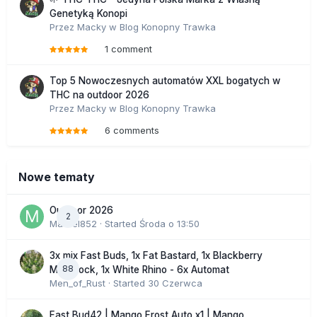
Genetyką Konopi
Przez
Macky
w
Blog Konopny Trawka
1 comment
Top 5 Nowoczesnych automatów XXL bogatych w
THC na outdoor 2026
Przez
Macky
w
Blog Konopny Trawka
6 comments
Nowe tematy
Outdoor 2026
2
Marcel852
· Started
Środa o 13:50
3x mix Fast Buds, 1x Fat Bastard, 1x Blackberry
88
Moonrock, 1x White Rhino - 6x Automat
Men_of_Rust
· Started
30 Czerwca
Fast Bud42 | Mango Frost Auto x1 | Mango