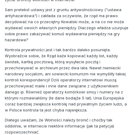
Co zatem należy zrobić, żeby prawo w Internecie było
Sam pretekst ustawy jest z gruntu antywolnościowy ("ustawa
przestrzegane? Dokładnie to samo co w przypadku
antyhazardowa") i zakłada za oczywiste, że rząd ma prawo
naruszenia prawa na inne sposoby! Po prostu należy ścigać
decydować na co przeciętny Kowalski może, a na co nie może
osoby łamiące prawo. Jeśli na stronie internetowej znajdują
wydawać swoich własnych pieniędzy. Dlaczego władza uzurpuje
się materiały przez prawo zakazane (w tym tak perfidne jak
sobie prawo zakazywać komuś wydawania pieniędzy na gry
dziecięca pornografia, czy treści propagujące nazizm lub
hazardowe?
wzywające do nienawiści), mamy odpowiednie mechanizmy
Kontrola prywatności jest i tak bardzo daleko posunięta.
aby pociągnąć autorów do odpowiedzialności karnej. To
Wyobraźcie sobie, że Rząd każe kopiować każdy list, każdy
trudniejsze niż odgórne filtrowanie, bo wymaga
świstek, kartkę pocztową, którą wysyłacie pocztą i
analizowania każdego przypadku z osobna. Ale czy to
przechowywać w archiwum przez dwa lata. Nawet niemiecki
oznacza, że powinniśmy poświęcić z tego powodu wolność
narodowy socjalizm, ani sowiecki komunizm nie wymyśliły takiej
wypowiedzi?
kontroli korespondencji! Dziś operatorzy internetowi muszą
przechowywać maile i inne dane związane z użytkownikiem
W maju na stronie stopcenzurze zebraliśmy ponad 75
danego ip. Również operatorzy komórkowi smsy i numery na z
tysięcy potwierdzonych podpisów przeciw możliwości
którymi rozmawialiśmy (te dane bodajże 5 lat). Unia Europejska
cenzurowaniu Internetu w Unii Europejskiej. Nikt nie
coraz bardziej zwiększa kontrolę nad prywatnym życiem ludzi, a
spodziewał się wtedy, że już niedługo podobny problem
w Polsce kontrola ta jest chyba największa.
może dotknąć nas w rodzimym kraju.
Dlatego uważam, że Wolności należy bronić i choćby tak
Liczymy, że mając na uwadze wolność jako podstawową
oddolnie, w internecie niektóre informacje (jak ta petycja)
wartość w demokratycznym państwie prawa, zdecyduje się
rozpowszechniać.
Pan na zawetowanie tej niekorzystnej dla obywateli ustawy.