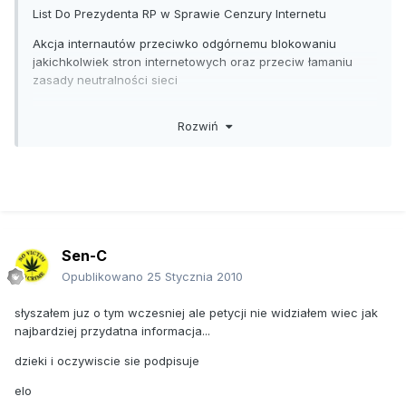
List Do Prezydenta RP w Sprawie Cenzury Internetu
Akcja internautów przeciwko odgórnemu blokowaniu
jakichkolwiek stron internetowych oraz przeciw łamaniu
zasady neutralności sieci
List do Prezydenta RP
Rozwiń
Poniżej znajduje się list jaki został wysłany do Prezydenta
RP, Lecha Kaczyńskiego, w 2010 roku, w sprawie
forsowanej przez rząd ustawy wprowadzającej filtrowanie
treści w polskiej sieci Internet. Niestety w związku z ciągłymi
próbami ocenzurowania sieci (SOPA, ACTA, Rejestr stron
niedozwolonych, walka z "hazardem" i "pedofilią", etc) list
pozostaje aktualny do dziś.
Sen-C
Szanowny Panie Prezydencie!
Opublikowano
25 Stycznia 2010
Piszemy do Pana w sprawie bardzo istotnej dla każdego
słyszałem juz o tym wczesniej ale petycji nie widziałem wiec jak
Polaka korzystającego z Internetu. Rząd Donalda Tuska,
najbardziej przydatna informacja...
forsując tzw. "ustawę hazardową", proponuje w imię walki z
dzieki i oczywiscie sie podpisuje
hazardem nadać sobie prawo do filtrowania wszystkich
treści znajdujących się w sieci. Ma za to odpowiadać art
elo
179a w Prawie telekomunikacyjnym, wprowadzający