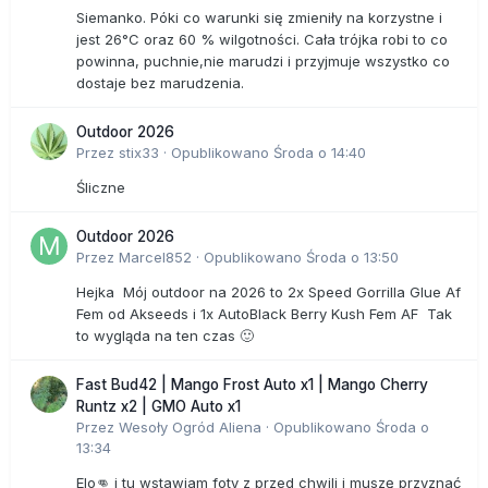
Siemanko. Póki co warunki się zmieniły na korzystne i
jest 26°C oraz 60 % wilgotności. Cała trójka robi to co
powinna, puchnie,nie marudzi i przyjmuje wszystko co
dostaje bez marudzenia.
Outdoor 2026
Przez
stix33
·
Opublikowano
Środa o 14:40
Śliczne
Outdoor 2026
Przez
Marcel852
·
Opublikowano
Środa o 13:50
Hejka Mój outdoor na 2026 to 2x Speed Gorrilla Glue Af
Fem od Akseeds i 1x AutoBlack Berry Kush Fem AF Tak
to wygląda na ten czas 🙂
Fast Bud42 | Mango Frost Auto x1 | Mango Cherry
Runtz x2 | GMO Auto x1
Przez
Wesoły Ogród Aliena
·
Opublikowano
Środa o
13:34
Elo👊 i tu wstawiam foty z przed chwili i muszę przyznać