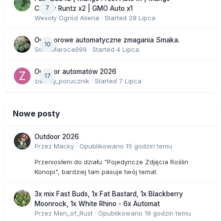
7
Cherry Runtz x2 | GMO Auto x1
Wesoły Ogród Aliena
· Started
28 Lipca
Outdoorowe automatyczne zmagania Smaka.
10
SmakMaroca999
· Started
4 Lipca
Outdoor automatów 2026
17
zielony_porucznik
· Started
7 Lipca
Nowe posty
Outdoor 2026
Przez
Macky
·
Opublikowano
15 godzin temu
Przeniosłem do działu "Pojedyncze Zdjęcia Roślin
Konopi", bardziej tam pasuje twój temat.
3x mix Fast Buds, 1x Fat Bastard, 1x Blackberry
Moonrock, 1x White Rhino - 6x Automat
Przez
Men_of_Rust
·
Opublikowano
19 godzin temu