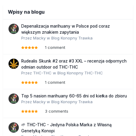
Wpisy na blogu
Depenalizacja marihuany w Polsce pod coraz
większym znakiem zapytania
Przez
Macky
w
Blog Konopny Trawka
1 comment
Rudealis Skunk #2 oraz #3 XXL – recenzja odpornych
odmian outdoor od THC-THC
Przez
THC-THC
w
Blog Konopny THC-THC
1 comment
Top 5 nasion marihuany 60-65 dni od kiełka do zbioru
Przez
Macky
w
Blog Konopny Trawka
3 comments
🌱 THC-THC - Jedyna Polska Marka z Własną
Genetyką Konopi