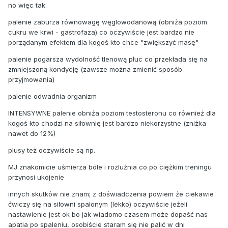
no więc tak:
palenie zaburza równowagę węglowodanową (obniża poziom
cukru we krwi - gastrofaza) co oczywiście jest bardzo nie
porządanym efektem dla kogoś kto chce "zwiększyć masę"
palenie pogarsza wydolność tlenową płuc co przekłada się na
zmniejszoną kondycję (zawsze można zmienić sposób
przyjmowania)
palenie odwadnia organizm
INTENSYWNE palenie obniża poziom testosteronu co również dla
kogoś kto chodzi na siłownię jest bardzo niekorzystne (zniżka
nawet do 12%)
plusy też oczywiście są np.
MJ znakomicie uśmierza bóle i rozluźnia co po ciężkim treningu
przynosi ukojenie
innych skutków nie znam; z doświadczenia powiem że ciekawie
ćwiczy się na siłowni spalonym (lekko) oczywiście jeżeli
nastawienie jest ok bo jak wiadomo czasem może dopaść nas
apatia po spaleniu, osobiście staram się nie palić w dni