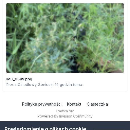
IMG_0599.png
Przez
Osiedlowy Geniusz
,
14 godzin temu
Polityka prywatności
Kontakt
Ciasteczka
Trawka.org
Powered by Invision Community
Powiadomienie o plikach cookie