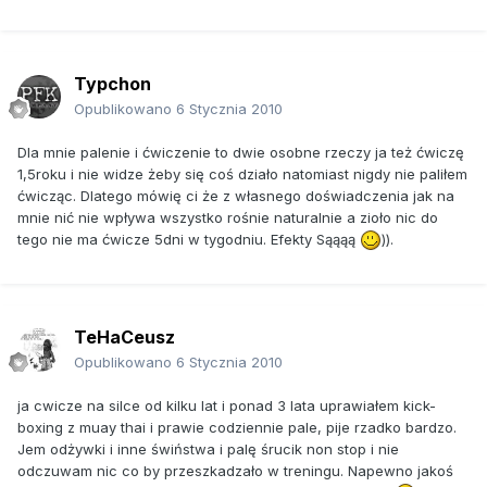
Typchon
Opublikowano
6 Stycznia 2010
Dla mnie palenie i ćwiczenie to dwie osobne rzeczy ja też ćwiczę
1,5roku i nie widze żeby się coś działo natomiast nigdy nie paliłem
ćwicząc. Dlatego mówię ci że z własnego doświadczenia jak na
mnie nić nie wpływa wszystko rośnie naturalnie a zioło nic do
tego nie ma ćwicze 5dni w tygodniu. Efekty Sąąąą
)).
TeHaCeusz
Opublikowano
6 Stycznia 2010
ja cwicze na silce od kilku lat i ponad 3 lata uprawiałem kick-
boxing z muay thai i prawie codziennie pale, pije rzadko bardzo.
Jem odżywki i inne świństwa i palę śrucik non stop i nie
odczuwam nic co by przeszkadzało w treningu. Napewno jakoś