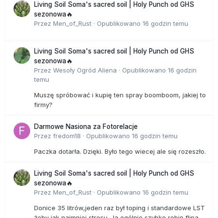
Living Soil Soma's sacred soil | Holy Punch od GHS
sezonowa🔥
Przez
Men_of_Rust
·
Opublikowano
16 godzin temu
Living Soil Soma's sacred soil | Holy Punch od GHS
sezonowa🔥
Przez
Wesoły Ogród Aliena
·
Opublikowano
16 godzin
temu
Muszę spróbować i kupię ten spray boomboom, jakiej to
firmy?
Darmowe Nasiona za Fotorelacje
Przez
fredom18
·
Opublikowano
16 godzin temu
Paczka dotarła. Dzięki. Było tego wiecej ale się rozeszło.
Living Soil Soma's sacred soil | Holy Punch od GHS
sezonowa🔥
Przez
Men_of_Rust
·
Opublikowano
16 godzin temu
Donice 35 litrów,jeden raz był toping i standardowe LST
żeby jak najmniej stresu. Ja ogólnie szybko robię flipa