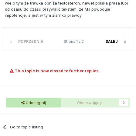
wie o tym że trawka obniża testosteron, nawet polska prasa lubi
od czasu do czasu przywalić tekstem, że MJ powoduje
impotencje, a jest w tym ziarnko prawdy
POPRZEDNIA
Strona 1 z 2
DALEJ
This topic is now closed to further replies.
Udostępnij
Obserwujący
0
Go to topic listing