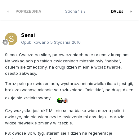
POPRZEDNIA
Strona 1 z 2
DALEJ
Sensi
Opublikowano
5 Stycznia 2010
Siema. Cwicze na silce, po cwiczeniach pale razem z kumplami.
Na wakacjach po takich cwiczeniach miesnie byly "nabite",
czulem sie zmeczony, na drugi dzien miesnie wciaz twarde,
czesto zakwasy.
Teraz pale po cwiczeniach, wystarcza mi niewielka ilosc i jest git,
brak zakwasow, miesnie sa rozluznione, "miekkie", na drugi dzien
czuje sie zrelaksowany.
Czy wszystko jest ok? MJ nie scina bialka wiec mozna palic i
cwiczyc, ale nie wiem czy te cwiczenia mi cos daja... narazie
widze niewielkie zmiany w rzezbie.
PS: cwicze 3x w tyg, staram sie 1 dzien na regeneracje