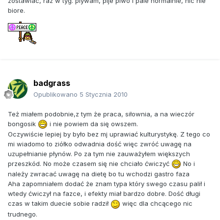
zostawiac, raz w tyg. plywam, pije piwo i pale normalnie, nic nie
biore.
badgrass
Opublikowano
5 Stycznia 2010
Też miałem podobnie,z tym że praca, siłownia, a na wieczór
bongosik
i nie powiem da się owszem.
Oczywiście lepiej by było bez mj uprawiać kulturystykę. Z tego co
mi wiadomo to ziółko odwadnia dość więc zwróć uwagę na
uzupełnianie płynów. Po za tym nie zauważyłem większych
przeszkód. No może czasem się nie chciało ćwiczyć
No i
należy zwracać uwagę na dietę bo tu wchodzi gastro faza
Aha zapomniałem dodać że znam typa który swego czasu palił i
wtedy ćwiczył na fazce, i efekty miał bardzo dobre. Dość długi
czas w takim duecie sobie radził
więc dla chcącego nic
trudnego.