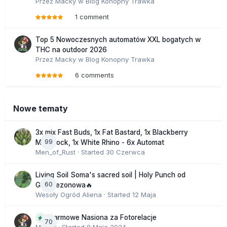
Przez
Macky
w
Blog Konopny Trawka
1 comment
Top 5 Nowoczesnych automatów XXL bogatych w
THC na outdoor 2026
Przez
Macky
w
Blog Konopny Trawka
6 comments
Nowe tematy
3x mix Fast Buds, 1x Fat Bastard, 1x Blackberry
99
Moonrock, 1x White Rhino - 6x Automat
Men_of_Rust
· Started
30 Czerwca
Living Soil Soma's sacred soil | Holy Punch od
60
GHS sezonowa🔥
Wesoły Ogród Aliena
· Started
12 Maja
Darmowe Nasiona za Fotorelacje
70