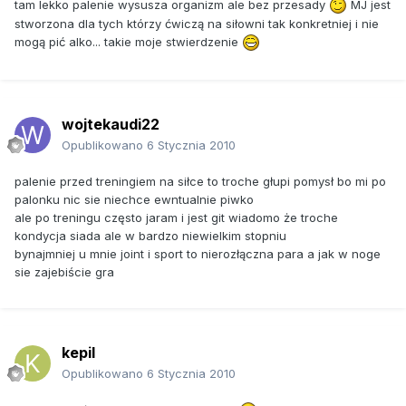
tam lekko palenie wysusza organizm ale bez przesady
MJ jest
stworzona dla tych którzy ćwiczą na siłowni tak konkretniej i nie
mogą pić alko... takie moje stwierdzenie
wojtekaudi22
Opublikowano
6 Stycznia 2010
palenie przed treningiem na siłce to troche głupi pomysł bo mi po
palonku nic sie niechce ewntualnie piwko
ale po treningu często jaram i jest git wiadomo że troche
kondycja siada ale w bardzo niewielkim stopniu
bynajmniej u mnie joint i sport to nierozłączna para a jak w noge
sie zajebiście gra
kepil
Opublikowano
6 Stycznia 2010