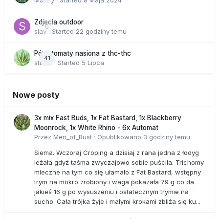
Macky
· Started
8 Maja 2024
Zdjecia outdoor
0
slav
· Started
22 godziny temu
Półautomaty nasiona z thc-thc
41
stix33
· Started
5 Lipca
Nowe posty
3x mix Fast Buds, 1x Fat Bastard, 1x Blackberry
Moonrock, 1x White Rhino - 6x Automat
Przez
Men_of_Rust
·
Opublikowano
3 godziny temu
Siema. Wczoraj Croping a dzisiaj z rana jedna z łodyg
leżała gdyż taśma zwyczajowo sobie puściła. Trichomy
mleczne na tym co się ułamało z Fat Bastard, wstępny
trym na mokro zrobiony i waga pokazała 79 g co da
jakieś 16 g po wysuszeniu i ostatecznym trymie na
sucho. Cała trójka żyje i małymi krokami zbliża się ku...