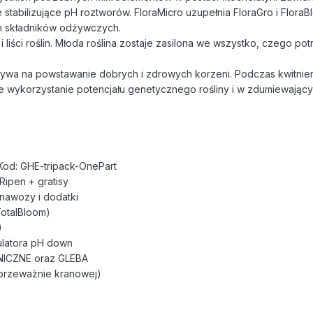
 stabilizujące pH roztworów. FloraMicro uzupełnia FloraGro i Flora
h składników odżywczych.
i liści roślin. Młoda roślina zostaje zasilona we wszystko, czego po
ływa na powstawanie dobrych i zdrowych korzeni. Podczas kwitnien
 wykorzystanie potencjału genetycznego rośliny i w zdumiewając
d: GHE-tripack-OnePart
ipen + gratisy
nawozy i dodatki
TotalBloom)
)
ulatora pH down
NICZNE oraz GLEBA
przeważnie kranowej)