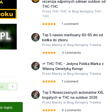
recenzja odpornych odmian outdoor od
THC-THC
Przez
THC-THC
w
Blog Konopny THC-
THC
1 comment
Top 5 nasion marihuany 60-65 dni od
kiełka do zbioru
Przez
Macky
w
Blog Konopny Trawka
3 comments
🌱 THC-THC - Jedyna Polska Marka z
Własną Genetyką Konopi
Przez
Macky
w
Blog Konopny Trawka
1 comment
cy
0
Top 5 Nowoczesnych automatów XXL
bogatych w THC na outdoor 2026
Przez
Macky
w
Blog Konopny Trawka
is topic
6 comments