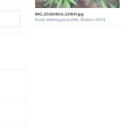
IMG_20260804_221841.jpg
Przez
zielony_porucznik
,
Środa o 00:23