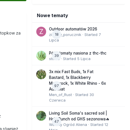
Nowe tematy
Outdoor automatów 2026
e topkow za
zielony_porucznik
18
· Started
7
Lipca
Półautomaty nasiona z thc-thc
39
stix33
· Started
5 Lipca
3x mix Fast Buds, 1x Fat
Bastard, 1x Blackberry
Moonrock, 1x White Rhino - 6x
97
Automat
Men_of_Rust
· Started
30
Czerwca
Living Soil Soma's sacred soil |
z
Holy Punch od GHS sezonowa🔥
47
Wesoły Ogród Aliena
· Started
12
ra również
Maja