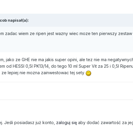
cob napisał(a):
em zadac wiem ze ripen jest wazny wiec moze ten pierwszy zestaw
m, jako ze GHE nie ma jakis super opini, ale tez nie ma negatywnyc
m od HESSI 0,5l PK13/14, do tego 10 ml Super Vit za 25 i 0,5l Ripenu
 ze lepiej nie mozna zainwestowac tej sety
. Jeśli posiadasz już konto,
zaloguj się
aby dodać zawartość za je