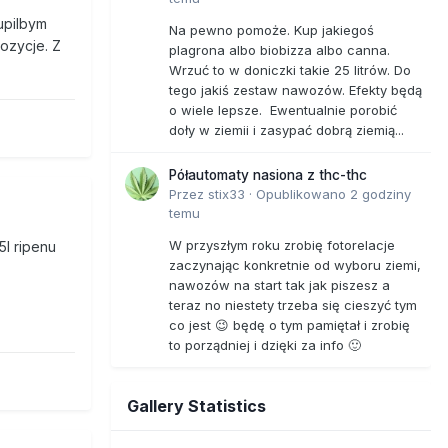
upilbym
Na pewno pomoże. Kup jakiegoś
pozycje. Z
plagrona albo biobizza albo canna.
Wrzuć to w doniczki takie 25 litrów. Do
tego jakiś zestaw nawozów. Efekty będą
o wiele lepsze. Ewentualnie porobić
doły w ziemii i zasypać dobrą ziemią...
Półautomaty nasiona z thc-thc
Przez
stix33
·
Opublikowano
2 godziny
temu
W przyszłym roku zrobię fotorelacje
l ripenu
zaczynając konkretnie od wyboru ziemi,
nawozów na start tak jak piszesz a
teraz no niestety trzeba się cieszyć tym
co jest 😉 będę o tym pamiętał i zrobię
to porządniej i dzięki za info 🙂
Gallery Statistics