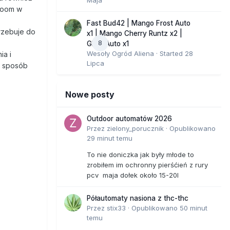
Bloom w
Fast Bud42 | Mango Frost Auto
trzebuje do
x1 | Mango Cherry Runtz x2 |
8
GMO Auto x1
Wesoły Ogród Aliena
· Started
28
ia i
Lipca
y sposób
Nowe posty
Outdoor automatów 2026
Przez
zielony_porucznik
·
Opublikowano
29 minut temu
To nie doniczka jak były młode to
zrobiłem im ochronny pierśćień z rury
pcv maja dołek około 15-20l
Półautomaty nasiona z thc-thc
Przez
stix33
·
Opublikowano
50 minut
temu