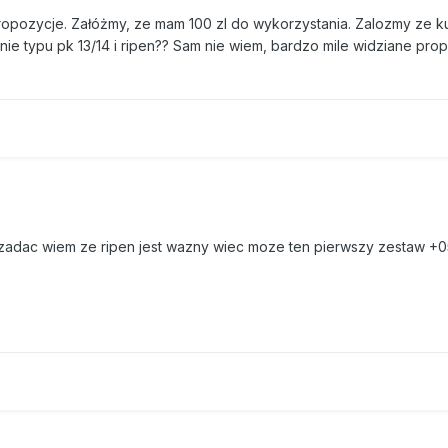
ropozycje. Załóżmy, ze mam 100 zl do wykorzystania. Zalozmy ze k
enie typu pk 13/14 i ripen?? Sam nie wiem, bardzo mile widziane pro
zadac wiem ze ripen jest wazny wiec moze ten pierwszy zestaw +05