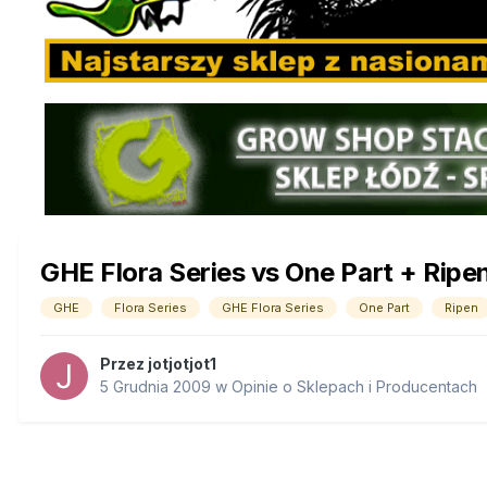
GHE Flora Series vs One Part + Ripe
GHE
Flora Series
GHE Flora Series
One Part
Ripen
Przez
jotjotjot1
5 Grudnia 2009
w
Opinie o Sklepach i Producentach