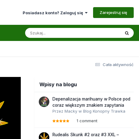
Zarejestruj się
Posiadasz konto? Zaloguj się
Cała aktywność
Wpisy na blogu
Depenalizacja marihuany w Polsce pod
coraz większym znakiem zapytania
Przez
Macky
w
Blog Konopny Trawka
1 comment
Rudealis Skunk #2 oraz #3 XXL –