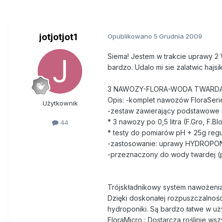
jotjotjot1
Opublikowano
5 Grudnia 2009
Siema! Jestem w trakcie uprawy 2 W
bardzo. Udalo mi sie zalatwic hajsi
3 NAWOZY-FLORA-WODA TWARDA K
Opis: -komplet nawozów FloraSerie
Użytkownik
-zestaw zawierający podstawowe 
* 3 nawozy po 0,5 litra (F.Gro, F.Bl
44
* testy do pomiarów pH + 25g reg
-zastosowanie: uprawy HYDROPO
-przeznaczony do wody twardej (
Trójskładnikowy system nawożenia 
Dzięki doskonałej rozpuszczalnośc
hydroponiki. Są bardzo łatwe w uż
FloraMicro : Dostarcza roślinie w