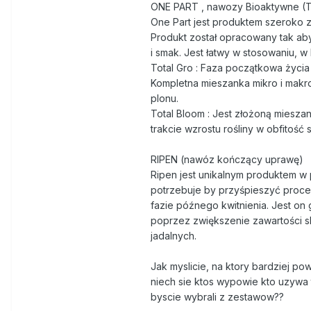
ONE PART , nawozy Bioaktywne (To
One Part jest produktem szeroko z
Produkt został opracowany tak ab
i smak. Jest łatwy w stosowaniu, w
Total Gro : Faza początkowa życia 
Kompletna mieszanka mikro i makro
plonu.
Total Bloom : Jest złożoną miesza
trakcie wzrostu rośliny w obfitość
RIPEN (nawóz kończący uprawę)
Ripen jest unikalnym produktem w 
potrzebuje by przyśpieszyć proce
fazie późnego kwitnienia. Jest o
poprzez zwiększenie zawartości s
jadalnych.
Jak myslicie, na ktory bardziej p
niech sie ktos wypowie kto uzywa 
byscie wybrali z zestawow??