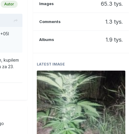
65.3 tys.
Images
Autor
1.3 tys.
Comments
 +05l
1.9 tys.
Albums
h, kupilem
LATEST IMAGE
 za 23.
go