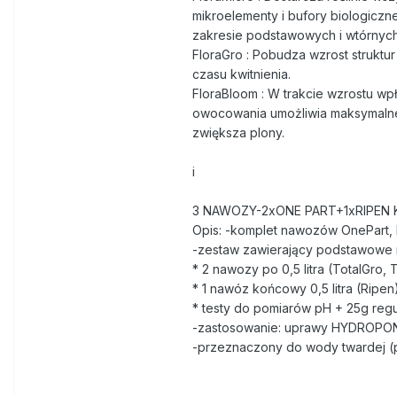
mikroelementy i bufory biologiczne
zakresie podstawowych i wtórnyc
FloraGro : Pobudza wzrost struktur 
czasu kwitnienia.
FloraBloom : W trakcie wzrostu wp
owocowania umożliwia maksymalne
zwiększa plony.
i
3 NAWOZY-2xONE PART+1xRIPEN Ko
Opis: -komplet nawozów OnePart, R
-zestaw zawierający podstawowe 
* 2 nawozy po 0,5 litra (TotalGro, 
* 1 nawóz końcowy 0,5 litra (Ripen
* testy do pomiarów pH + 25g reg
-zastosowanie: uprawy HYDROPO
-przeznaczony do wody twardej (