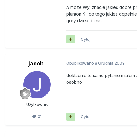
A moze Wy, znacie jakies dobre p
planton K i do tego jakies dopelni
gory dziex, bless
Cytuj
jacob
Opublikowano
8 Grudnia 2009
dokladnie to samo pytanie mialem 
osobno
Użytkownik
21
Cytuj