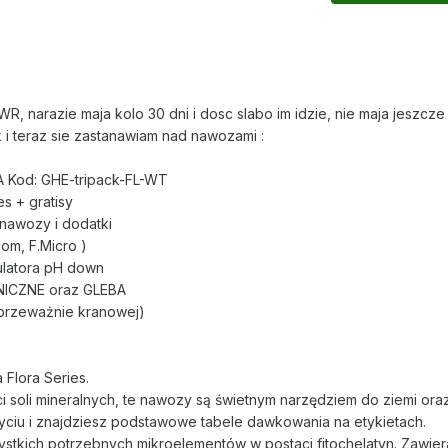
R, narazie maja kolo 30 dni i dosc slabo im idzie, nie maja jeszcz
k i teraz sie zastanawiam nad nawozami :
od: GHE-tripack-FL-WT
s + gratisy
nawozy i dodatki
oom, F.Micro )
ulatora pH down
NICZNE oraz GLEBA
przeważnie kranowej)
Flora Series.
i soli mineralnych, te nawozy są świetnym narzędziem do ziemi ora
yciu i znajdziesz podstawowe tabele dawkowania na etykietach.
szystkich potrzebnych mikroelementów w postaci fitochelatyn. Zawie