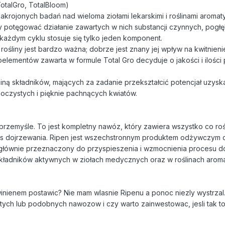
talGro, TotalBloom)
akrojonych badań nad wieloma ziołami lekarskimi i roślinami aromat
y potęgować działanie zawartych w nich substancji czynnych, pogł
 każdym cyklu stosuje się tylko jeden komponent.
rośliny jest bardzo ważna; dobrze jest znany jej wpływ na kwitnieni
elementów zawarta w formule Total Gro decyduje o jakości i ilości
niną składników, mających za zadanie przekształcić potencjał uzys
 soczystych i pięknie pachnących kwiatów.
przemyśle. To jest kompletny nawóz, który zawiera wszystko co roś
s dojrzewania. Ripen jest wszechstronnym produktem odżywczym dl
n głównie przeznaczony do przyspieszenia i wzmocnienia procesu d
kładników aktywnych w ziołach medycznych oraz w roślinach aroma
owinienem postawic? Nie mam wlasnie Ripenu a ponoc niezly wystrza
tych lub podobnych nawozow i czy warto zainwestowac, jesli tak to