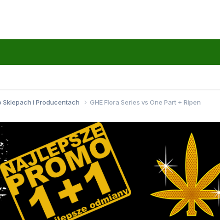
o Sklepach i Producentach
GHE Flora Series vs One Part + Ripen