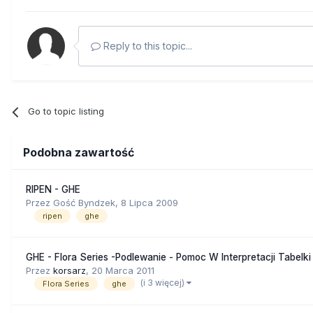
Reply to this topic...
Go to topic listing
Podobna zawartość
RIPEN - GHE
Przez Gość Byndzek,
8 Lipca 2009
ripen
ghe
GHE - Flora Series -Podlewanie - Pomoc W Interpretacji Tabelki
Przez
korsarz
,
20 Marca 2011
(i 3 więcej)
Flora Series
ghe