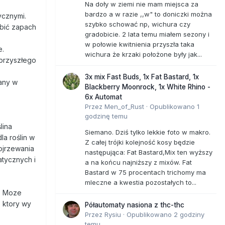
Na doły w ziemi nie mam miejsca za
bardzo a w razie ,,w" to doniczki można
ycznymi.
szybko schować np, wichura czy
ębić zapach
gradobicie. 2 lata temu miałem sezony i
w połowie kwitnienia przyszła taka
e.
wichura że krzaki położone były jak...
 przyszłego
3x mix Fast Buds, 1x Fat Bastard, 1x
kany w
Blackberry Moonrock, 1x White Rhino -
6x Automat
Przez
Men_of_Rust
·
Opublikowano
1
godzinę temu
lina
Siemano. Dziś tylko lekkie foto w makro.
a roślin w
Z całej trójki kolejność kosy będzie
ojrzewania
następująca: Fat Bastard,Mix ten wyższy
tycznych i
a na końcu najniższy z mixów. Fat
Bastard w 75 procentach trichomy ma
mleczne a kwestia pozostałych to...
l. Moze
 ktory wy
Półautomaty nasiona z thc-thc
Przez
Rysiu
·
Opublikowano
2 godziny
temu