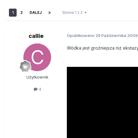
1
2
DALEJ
Strona 1 z 2
callie
Opublikowano
29 Października 2009
Wódka jest groźniejsza niż ekstazy
Użytkownik
4