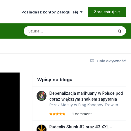
Zarejestruj się
Posiadasz konto? Zaloguj się
Cała aktywność
Wpisy na blogu
Depenalizacja marihuany w Polsce pod
coraz większym znakiem zapytania
Przez
Macky
w
Blog Konopny Trawka
1 comment
Rudealis Skunk #2 oraz #3 XXL –