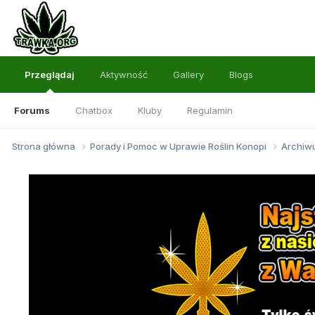
Przeglądaj
Aktywność
Gallery
Blogs
Forums
Chatbox
Kluby
Regulamin
Strona główna
Porady i Pomoc w Uprawie Roślin Konopi
Archi