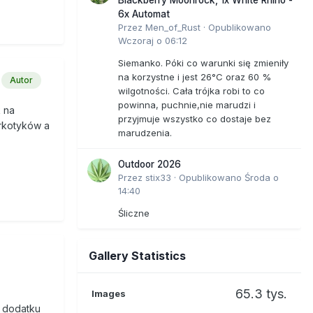
6x Automat
Przez
Men_of_Rust
·
Opublikowano
Wczoraj o 06:12
Siemanko. Póki co warunki się zmieniły
na korzystne i jest 26°C oraz 60 %
Autor
wilgotności. Cała trójka robi to co
powinna, puchnie,nie marudzi i
 na
przyjmuje wszystko co dostaje bez
arkotyków a
marudzenia.
Outdoor 2026
Przez
stix33
·
Opublikowano
Środa o
14:40
Śliczne
Gallery Statistics
65.3 tys.
Images
w dodatku