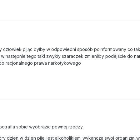
ny człowiek pijąc byłby w odpowiedni sposób poinformowany co tak
, w następnie tego taki zwykły szaraczek zmieniłby podejście do n
 do racjonalnego prawa narkotykowego
potrafia sobie wyobrazic pewnej rzeczy.
ry dzien w dzien pije..jest alkoholikiem..wykancza swoj organizm..