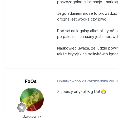
poszczególne substancje - narkoty
Jego zdaniem może to prowadzić d
groźna jest wódka czy piwo.
Podział na legalny alkohol i tytoń
po paleniu marihuany jest naprawdę
Naukowiec uważa, że ludzie powin
także brytyjskich polityków o ign
FoQs
Opublikowano
29 Października 2009
Zajebisty artykuł! Big Up!
Użytkownik