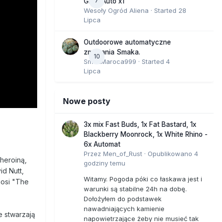
7
GMO Auto x1
Wesoły Ogród Aliena
· Started
28
Lipca
Outdoorowe automatyczne
zmagania Smaka.
10
SmakMaroca999
· Started
4
Lipca
Nowe posty
3x mix Fast Buds, 1x Fat Bastard, 1x
Blackberry Moonrock, 1x White Rhino -
6x Automat
Przez
Men_of_Rust
·
Opublikowano
4
 heroiną,
godziny temu
id Nutt,
Witamy. Pogoda póki co łaskawa jest i
nosi "The
warunki są stabilne 24h na dobę.
Dołożyłem do podstawek
nawadniających kamienie
e stwarzają
napowietrzające żeby nie musieć tak