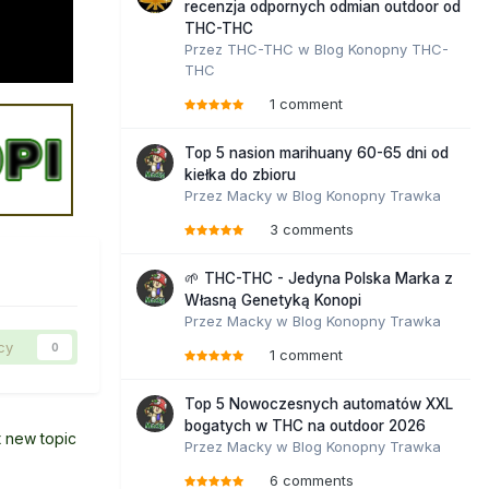
recenzja odpornych odmian outdoor od
THC-THC
Przez
THC-THC
w
Blog Konopny THC-
THC
1 comment
Top 5 nasion marihuany 60-65 dni od
kiełka do zbioru
Przez
Macky
w
Blog Konopny Trawka
3 comments
🌱 THC-THC - Jedyna Polska Marka z
Własną Genetyką Konopi
Przez
Macky
w
Blog Konopny Trawka
cy
0
1 comment
Top 5 Nowoczesnych automatów XXL
bogatych w THC na outdoor 2026
t new topic
Przez
Macky
w
Blog Konopny Trawka
6 comments