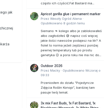
często ich czyścić.Fat Bastard ma...
tego jak
Apricot gorilla glue i pernament marker
Przez
Wesoły Ogród Aliena
·
Opublikowano
8 godzin temu
ychicznej
Siemano 👊 kolego albo je zablokowałeś
albo zagłodziłeś 😅 napisz coś więcej
jakie ilości nawozów podajesz na litr? A
skarża
fiolet to norma jeżeli zejdziesz poniżej
pewnej temperatury lub po prostu
genetyka 😉 a pora roku nie ma nic do...
Outdoor 2026
Przez
Macky
·
Opublikowano
Wczoraj o
09:33
Przeniosłem do działu "Pojedyncze
Zdjęcia Roślin Konopi", bardziej tam
pasuje twój temat.
3x mix Fast Buds, 1x Fat Bastard, 1x
Blackberry Moonrock, 1x White Rhino -