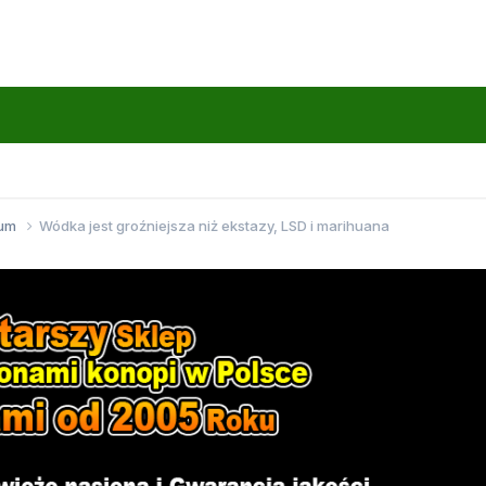
wum
Wódka jest groźniejsza niż ekstazy, LSD i marihuana