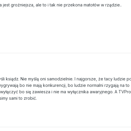
 jest groźniejsza, ale to i tak nie przekona matołów w rządzie..
i ksiądz. Nie myślą oni samodzielnie. I najgorsze, że tacy ludzie pc
ygrywają bo nie mają konkurencji, bo ludzie normalni rzygają na to
 wyłączyć bo się zawiesza i nie ma wyłącznika awaryjnego. A TVP
imy sami to zrobić.