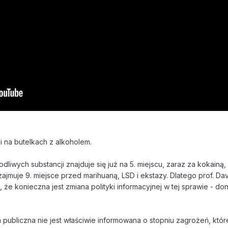
i na butelkach z alkoholem.
dliwych substancji znajduje się już na 5. miejscu, zaraz za kokainą,
ajmuje 9. miejsce przed marihuaną, LSD i ekstazy. Dlatego prof. Dav
że konieczna jest zmiana polityki informacyjnej w tej sprawie - do
a publiczna nie jest właściwie informowana o stopniu zagrożeń, któr