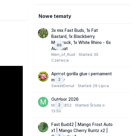
Nowe tematy
3x mix Fast Buds, 1x Fat
Bastard, 1x Blackberry
Moonrock, 1x White Rhino - 6x
89
Automat
Men_of_Rust
· Started
30
Czerwca
Apricot gorilla glue i pernament
2
marker
SweetDonut
· Started
29 Lipca
Outdoor 2026
Marcel852
2
· Started
Środa o
13:50
Fast Bud42 | Mango Frost Auto
x1 | Mango Cherry Runtz x2 |