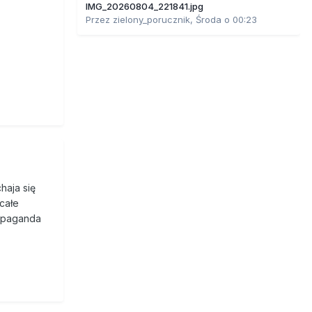
IMG_20260804_221841.jpg
Przez
zielony_porucznik
,
Środa o 00:23
haja się
 całe
ropaganda