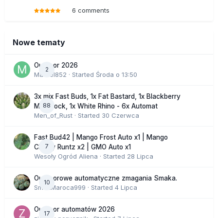
6 comments
Nowe tematy
Outdoor 2026
2
Marcel852
· Started
Środa o 13:50
3x mix Fast Buds, 1x Fat Bastard, 1x Blackberry
88
Moonrock, 1x White Rhino - 6x Automat
Men_of_Rust
· Started
30 Czerwca
Fast Bud42 | Mango Frost Auto x1 | Mango
7
Cherry Runtz x2 | GMO Auto x1
Wesoły Ogród Aliena
· Started
28 Lipca
Outdoorowe automatyczne zmagania Smaka.
10
SmakMaroca999
· Started
4 Lipca
Outdoor automatów 2026
17