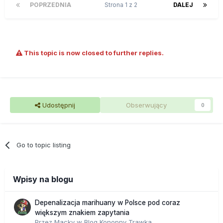
POPRZEDNIA
Strona 1 z 2
DALEJ
This topic is now closed to further replies.
Udostępnij
Obserwujący
0
Go to topic listing
Wpisy na blogu
Depenalizacja marihuany w Polsce pod coraz
większym znakiem zapytania
Przez
Macky
w
Blog Konopny Trawka