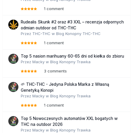
1 comment
Rudealis Skunk #2 oraz #3 XXL – recenzja odpornych
odmian outdoor od THC-THC
Przez
THC-THC
w
Blog Konopny THC-THC
1 comment
Top 5 nasion marihuany 60-65 dni od kiełka do zbioru
Przez
Macky
w
Blog Konopny Trawka
3 comments
🌱 THC-THC - Jedyna Polska Marka z Własną
Genetyką Konopi
Przez
Macky
w
Blog Konopny Trawka
1 comment
Top 5 Nowoczesnych automatów XXL bogatych w
THC na outdoor 2026
Przez
Macky
w
Blog Konopny Trawka