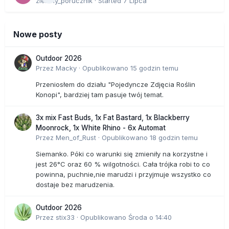
zielony_porucznik
· Started
7 Lipca
Nowe posty
Outdoor 2026
Przez
Macky
·
Opublikowano
15 godzin temu
Przeniosłem do działu "Pojedyncze Zdjęcia Roślin
Konopi", bardziej tam pasuje twój temat.
3x mix Fast Buds, 1x Fat Bastard, 1x Blackberry
Moonrock, 1x White Rhino - 6x Automat
Przez
Men_of_Rust
·
Opublikowano
18 godzin temu
Siemanko. Póki co warunki się zmieniły na korzystne i
jest 26°C oraz 60 % wilgotności. Cała trójka robi to co
powinna, puchnie,nie marudzi i przyjmuje wszystko co
dostaje bez marudzenia.
Outdoor 2026
Przez
stix33
·
Opublikowano
Środa o 14:40