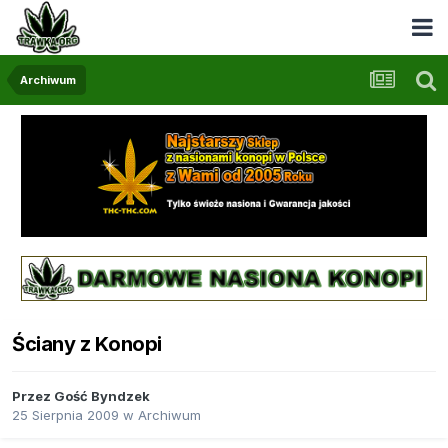
Archiwum
Ściany z Konopi
Przez Gość Byndzek
25 Sierpnia 2009
w
Archiwum