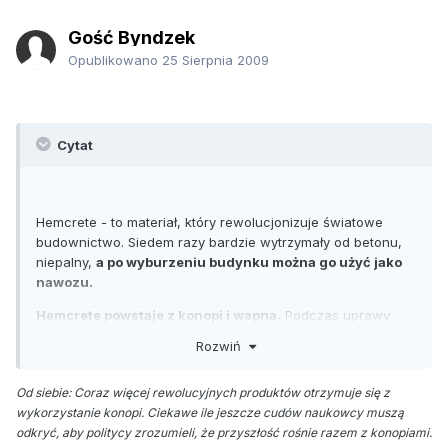
Gość Byndzek
Opublikowano
25 Sierpnia 2009
Cytat
Hemcrete - to materiał, który rewolucjonizuje światowe
budownictwo. Siedem razy bardzie wytrzymały od betonu,
niepalny,
a po wyburzeniu budynku można go użyć jako
nawozu.
Hemcrete powstaje z konopi i wapna.
Podczas uprawy
konopi liczba zredukowanego CO2 jest większa niż ta
Rozwiń
wytworzona przy procesie obróbki wapna. Jest to
szczególnie ważne biorąc pod uwagę, że np. w USA za
Od siebie: Coraz więcej rewolucyjnych produktów otrzymuje się z
38% CO2 odpowiada właśnie przemysł budowlany.
wykorzystanie konopi. Ciekawe ile jeszcze cudów naukowcy muszą
Liczba zastosowań Hemcrete robi wrażenie. Sprawdza się
odkryć, aby politycy zrozumieli, że przyszłość rośnie razem z konopiami.
między innymi jako
materiał izolacyjny, budulec przy