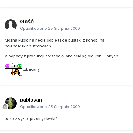
konstrukcji dachów, ścian oraz podłóg.
Jest
wodoodporny, niepalny, nie gnije, ale w razie potrzeby
podlega 100% rozkładowi.
Gość
Mało tego, przy siedmiokrotnie większej wytrzymałości
Opublikowano
25 Sierpnia 2009
zachowuje połowę wagi zwykłego betonu.
Można kupić na necie sobie takie pustaki z konopi na
Nic tylko uprawiać i budować. Na szczęście
w Europie
holenderskich stronkach...
technologia jest coraz bardziej popularna.
W przypadku
USA rodzaj konopi, z którego wytwarza się Hemcrete jest
A odpady z produkcji sprzedają jako ściółkę dla koni i innych.....
nielegalny, a koszty sprowadzania są dość duże.
:zbakany:
Największy wytwórca produktów z konopi w Wielkiej
Brytanii ciągle szuka nowych osób, które chciałyby
uprawiać te rośliny na potrzeby przemysłowe. Nie znalazłem
informacji jak wygląda sytuacja prawna i faktyczna w
Polsce, ale jeżeli jeszcze nie produkuje się u nas tego
pablosan
materiału to może warto o tym pomyśleć?
Opublikowano
25 Sierpnia 2009
to ze zwyklej przemysłowki?