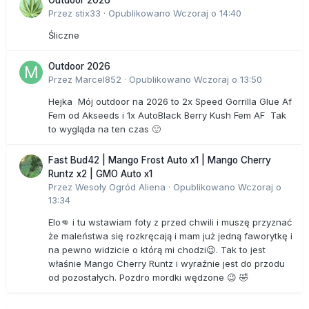
Przez
stix33
·
Opublikowano
Wczoraj o 14:40
Śliczne
Outdoor 2026
Przez
Marcel852
·
Opublikowano
Wczoraj o 13:50
Hejka Mój outdoor na 2026 to 2x Speed Gorrilla Glue Af
Fem od Akseeds i 1x AutoBlack Berry Kush Fem AF Tak
to wygląda na ten czas 🙂
Fast Bud42 | Mango Frost Auto x1 | Mango Cherry
Runtz x2 | GMO Auto x1
Przez
Wesoły Ogród Aliena
·
Opublikowano
Wczoraj o
13:34
Elo👊 i tu wstawiam foty z przed chwili i muszę przyznać
że maleństwa się rozkręcają i mam już jedną faworytkę i
na pewno widzicie o którą mi chodzi😉. Tak to jest
właśnie Mango Cherry Runtz i wyraźnie jest do przodu
od pozostałych. Pozdro mordki wędzone 😉 🤣