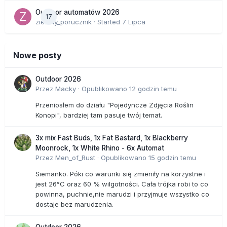
Outdoor automatów 2026
17
zielony_porucznik
· Started
7 Lipca
Nowe posty
Outdoor 2026
Przez
Macky
·
Opublikowano
12 godzin temu
Przeniosłem do działu "Pojedyncze Zdjęcia Roślin
Konopi", bardziej tam pasuje twój temat.
3x mix Fast Buds, 1x Fat Bastard, 1x Blackberry
Moonrock, 1x White Rhino - 6x Automat
Przez
Men_of_Rust
·
Opublikowano
15 godzin temu
Siemanko. Póki co warunki się zmieniły na korzystne i
jest 26°C oraz 60 % wilgotności. Cała trójka robi to co
powinna, puchnie,nie marudzi i przyjmuje wszystko co
dostaje bez marudzenia.
Outdoor 2026