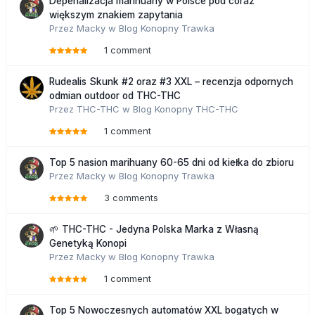
Depenalizacja marihuany w Polsce pod coraz
większym znakiem zapytania
Przez
Macky
w
Blog Konopny Trawka
1 comment
Rudealis Skunk #2 oraz #3 XXL – recenzja odpornych
odmian outdoor od THC-THC
Przez
THC-THC
w
Blog Konopny THC-THC
1 comment
Top 5 nasion marihuany 60-65 dni od kiełka do zbioru
Przez
Macky
w
Blog Konopny Trawka
3 comments
🌱 THC-THC - Jedyna Polska Marka z Własną
Genetyką Konopi
Przez
Macky
w
Blog Konopny Trawka
1 comment
Top 5 Nowoczesnych automatów XXL bogatych w