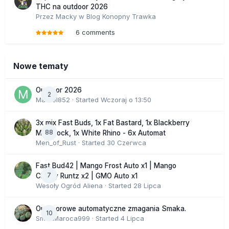
THC na outdoor 2026
Przez
Macky
w
Blog Konopny Trawka
6 comments
Nowe tematy
Outdoor 2026
2
Marcel852
· Started
Wczoraj o 13:50
3x mix Fast Buds, 1x Fat Bastard, 1x Blackberry
88
Moonrock, 1x White Rhino - 6x Automat
Men_of_Rust
· Started
30 Czerwca
Fast Bud42 | Mango Frost Auto x1 | Mango
7
Cherry Runtz x2 | GMO Auto x1
Wesoły Ogród Aliena
· Started
28 Lipca
Outdoorowe automatyczne zmagania Smaka.
10
SmakMaroca999
· Started
4 Lipca