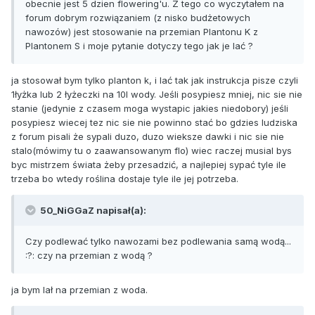
obecnie jest 5 dzien flowering'u. Z tego co wyczytałem na
forum dobrym rozwiązaniem (z nisko budżetowych
nawozów) jest stosowanie na przemian Plantonu K z
Plantonem S i moje pytanie dotyczy tego jak je lać ?
ja stosował bym tylko planton k, i lać tak jak instrukcja pisze czyli
1łyżka lub 2 łyżeczki na 10l wody. Jeśli posypiesz mniej, nic sie nie
stanie (jedynie z czasem moga wystapic jakies niedobory) jeśli
posypiesz wiecej tez nic sie nie powinno stać bo gdzies ludziska
z forum pisali że sypali duzo, duzo wieksze dawki i nic sie nie
stalo(mówimy tu o zaawansowanym flo) wiec raczej musial bys
byc mistrzem świata żeby przesadzić, a najlepiej sypać tyle ile
trzeba bo wtedy roślina dostaje tyle ile jej potrzeba.
50_NiGGaZ napisał(a):
Czy podlewać tylko nawozami bez podlewania samą wodą...
:?: czy na przemian z wodą ?
ja bym lał na przemian z woda.