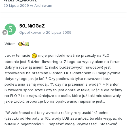
Przez
50_NiGGaZ
20 Lipca 2009
w
Archiwum
50_NiGGaZ
Opublikowano
20 Lipca 2009
Witam
Jak w temacie
moje pomidorki właśnie przeszły na FLO
obecnie jest 5 dzien flowering'u. Z tego co wyczytałem na forum
dobrym rozwiązaniem (z nisko budżetowych nawozów) jest
stosowanie na przemian Plantonu K z Plantonem S i moje pytanie
dotyczy tego jak je lać ? Czy podlewać tylko nawozami bez
podlewania samą wodą... :?: czy na przemian z wodą ? + Planton
S zawiera sporo Azotu czy to jest dobre w takiej iloście dla rośliny
na FLO ? i co najważniejsze do osób, które już taki mix stosowały
jakie zrobić proporcje bo na opakowaniu napisane jest...
"W żależności od fazy wzrostu rośliny rozpuścić 1-2 pełne
łyżeczki od Herbaty w 10L wody LUB zawartość torebki wsypać do
butelki o pojemności 1L i napełnić wodą. Wymieszać . Stosować