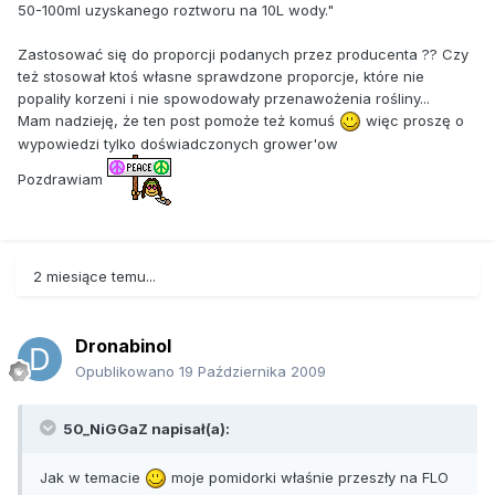
50-100ml uzyskanego roztworu na 10L wody."
Zastosować się do proporcji podanych przez producenta ?? Czy
też stosował ktoś własne sprawdzone proporcje, które nie
popaliły korzeni i nie spowodowały przenawożenia rośliny...
Mam nadzieję, że ten post pomoże też komuś
więc proszę o
wypowiedzi tylko doświadczonych grower'ow
Pozdrawiam
2 miesiące temu...
Dronabinol
Opublikowano
19 Października 2009
50_NiGGaZ napisał(a):
Jak w temacie
moje pomidorki właśnie przeszły na FLO