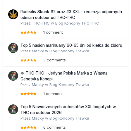
Rudealis Skunk #2 oraz #3 XXL – recenzja odpornych
odmian outdoor od THC-THC
Przez
THC-THC
w
Blog Konopny THC-THC
1 comment
Top 5 nasion marihuany 60-65 dni od kiełka do zbioru
Przez
Macky
w
Blog Konopny Trawka
3 comments
🌱 THC-THC - Jedyna Polska Marka z Własną
Genetyką Konopi
Przez
Macky
w
Blog Konopny Trawka
1 comment
Top 5 Nowoczesnych automatów XXL bogatych w
THC na outdoor 2026
Przez
Macky
w
Blog Konopny Trawka
6 comments