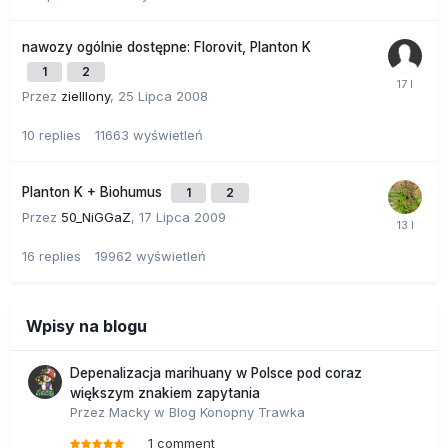
nawozy ogólnie dostępne: Florovit, Planton K
1
2
Przez
zielllony
,
25 Lipca 2008
10
replies
11663
wyświetleń
Planton K + Biohumus
1
2
Przez
50_NiGGaZ
,
17 Lipca 2009
16
replies
19962
wyświetleń
Wpisy na blogu
Depenalizacja marihuany w Polsce pod coraz
większym znakiem zapytania
Przez
Macky
w
Blog Konopny Trawka
1 comment