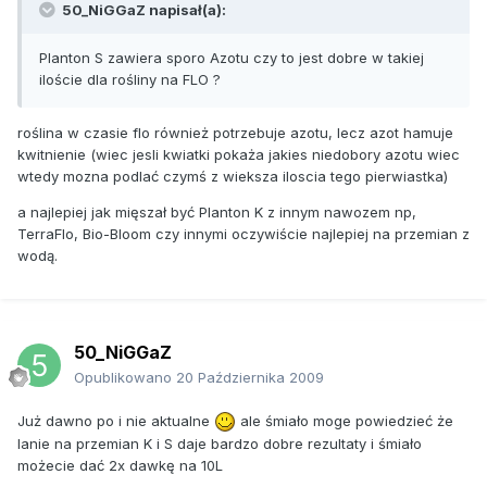
50_NiGGaZ napisał(a):
Planton S zawiera sporo Azotu czy to jest dobre w takiej
iloście dla rośliny na FLO ?
roślina w czasie flo również potrzebuje azotu, lecz azot hamuje
kwitnienie (wiec jesli kwiatki pokaża jakies niedobory azotu wiec
wtedy mozna podlać czymś z wieksza iloscia tego pierwiastka)
a najlepiej jak mięszał być Planton K z innym nawozem np,
TerraFlo, Bio-Bloom czy innymi oczywiście najlepiej na przemian z
wodą.
50_NiGGaZ
Opublikowano
20 Października 2009
Już dawno po i nie aktualne
ale śmiało moge powiedzieć że
lanie na przemian K i S daje bardzo dobre rezultaty i śmiało
możecie dać 2x dawkę na 10L