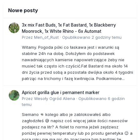
Nowe posty
3x mix Fast Buds, 1x Fat Bastard, 1x Blackberry
Moonrock, 1x White Rhino - 6x Automat
Przez
Men_of_Rust
·
Opublikowano
2 godziny temu
Witamy. Pogoda póki co łaskawa jest i warunki są
stabilne 24h na dobę. Dołożyłem do podstawek
nawadniających kamienie napowietrzające żeby nie
musieć tak często ich czyścić.Fat Bastard ma około 14
dni życia przed sobą a pozostała dwójka około 4 tygodni
patrząc na trichomy i fazę kwitnięcia. Podkarmione...
Apricot gorilla glue i pernament marker
Przez
Wesoły Ogród Aliena
·
Opublikowano
6 godzin
temu
Siemano 👊 kolego albo je zablokowałeś albo
zagłodziłeś 😅 napisz coś więcej jakie ilości nawozów
podajesz na litr? A fiolet to norma jeżeli zejdziesz
poniżej pewnej temperatury lub po prostu genetyka 😉 a
pora roku nie ma nic do znaczenia tym bardziej że