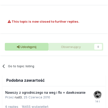
This topic is now closed to further replies.
Udostępnij
Obserwujący
0
Go to topic listing
Podobna zawartość
Nawozy z ogrodniczego na weg i flo + dawkowanie
Przez
rud3
,
25 Czerwca 2010
6
replies
16455
wyświetleń