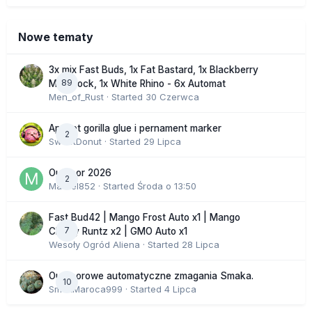
Nowe tematy
3x mix Fast Buds, 1x Fat Bastard, 1x Blackberry
89
Moonrock, 1x White Rhino - 6x Automat
Men_of_Rust
· Started
30 Czerwca
Apricot gorilla glue i pernament marker
2
SweetDonut
· Started
29 Lipca
Outdoor 2026
2
Marcel852
· Started
Środa o 13:50
Fast Bud42 | Mango Frost Auto x1 | Mango
7
Cherry Runtz x2 | GMO Auto x1
Wesoły Ogród Aliena
· Started
28 Lipca
Outdoorowe automatyczne zmagania Smaka.
10
SmakMaroca999
· Started
4 Lipca