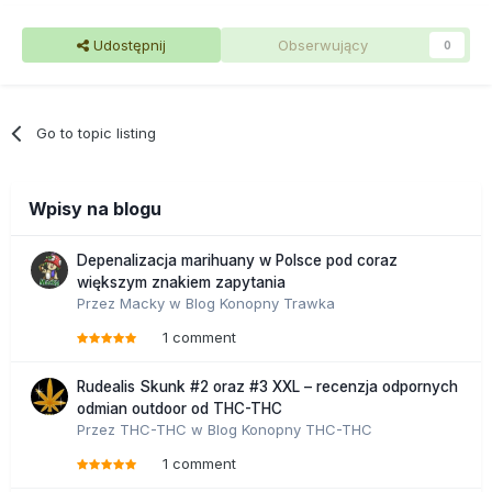
Udostępnij
Obserwujący
0
Go to topic listing
Wpisy na blogu
Depenalizacja marihuany w Polsce pod coraz
większym znakiem zapytania
Przez
Macky
w
Blog Konopny Trawka
1 comment
Rudealis Skunk #2 oraz #3 XXL – recenzja odpornych
odmian outdoor od THC-THC
Przez
THC-THC
w
Blog Konopny THC-THC
1 comment