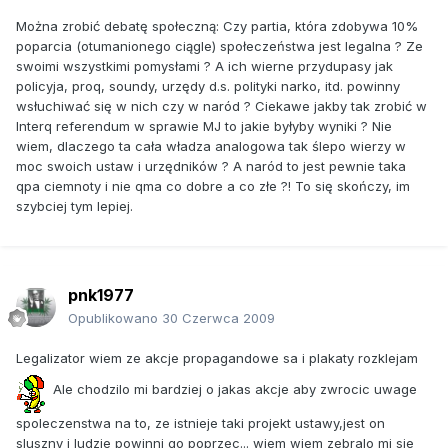
Można zrobić debatę społeczną: Czy partia, która zdobywa 10%
poparcia (otumanionego ciągle) społeczeństwa jest legalna ? Ze
swoimi wszystkimi pomysłami ? A ich wierne przydupasy jak
policyja, proq, soundy, urzędy d.s. polityki narko, itd. powinny
wsłuchiwać się w nich czy w naród ? Ciekawe jakby tak zrobić w
Interq referendum w sprawie MJ to jakie byłyby wyniki ? Nie
wiem, dlaczego ta cała władza analogowa tak ślepo wierzy w
moc swoich ustaw i urzędników ? A naród to jest pewnie taka
qpa ciemnoty i nie qma co dobre a co złe ?! To się skończy, im
szybciej tym lepiej.
pnk1977
Opublikowano
30 Czerwca 2009
Legalizator wiem ze akcje propagandowe sa i plakaty rozklejam
Ale chodzilo mi bardziej o jakas akcje aby zwrocic uwage
spoleczenstwa na to, ze istnieje taki projekt ustawy,jest on
sluszny i ludzie powinni go poprzec... wiem wiem zebralo mi sie