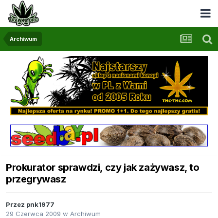
Archiwum
Prokurator sprawdzi, czy jak zażywasz, to
przegrywasz
Przez
pnk1977
29 Czerwca 2009
w
Archiwum