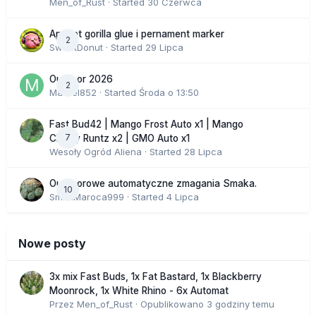
Men_of_Rust
· Started
30 Czerwca
Apricot gorilla glue i pernament marker
2
SweetDonut
· Started
29 Lipca
Outdoor 2026
2
Marcel852
· Started
Środa o 13:50
Fast Bud42 | Mango Frost Auto x1 | Mango
7
Cherry Runtz x2 | GMO Auto x1
Wesoły Ogród Aliena
· Started
28 Lipca
Outdoorowe automatyczne zmagania Smaka.
10
SmakMaroca999
· Started
4 Lipca
Nowe posty
3x mix Fast Buds, 1x Fat Bastard, 1x Blackberry
Moonrock, 1x White Rhino - 6x Automat
Przez
Men_of_Rust
·
Opublikowano
3 godziny temu