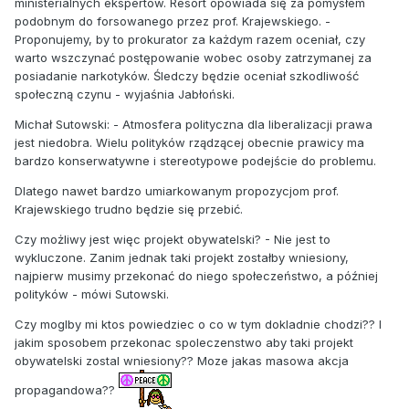
ministerialnych ekspertów. Resort opowiada się za pomysłem
podobnym do forsowanego przez prof. Krajewskiego. -
Proponujemy, by to prokurator za każdym razem oceniał, czy
warto wszczynać postępowanie wobec osoby zatrzymanej za
posiadanie narkotyków. Śledczy będzie oceniał szkodliwość
społeczną czynu - wyjaśnia Jabłoński.
Michał Sutowski: - Atmosfera polityczna dla liberalizacji prawa
jest niedobra. Wielu polityków rządzącej obecnie prawicy ma
bardzo konserwatywne i stereotypowe podejście do problemu.
Dlatego nawet bardzo umiarkowanym propozycjom prof.
Krajewskiego trudno będzie się przebić.
Czy możliwy jest więc projekt obywatelski? - Nie jest to
wykluczone. Zanim jednak taki projekt zostałby wniesiony,
najpierw musimy przekonać do niego społeczeństwo, a później
polityków - mówi Sutowski.
Czy moglby mi ktos powiedziec o co w tym dokladnie chodzi?? I
jakim sposobem przekonac spoleczenstwo aby taki projekt
obywatelski zostal wniesiony?? Moze jakas masowa akcja
propagandowa??