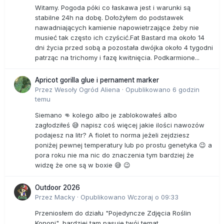
Witamy. Pogoda póki co łaskawa jest i warunki są
stabilne 24h na dobę. Dołożyłem do podstawek
nawadniających kamienie napowietrzające żeby nie
musieć tak często ich czyścić.Fat Bastard ma około 14
dni życia przed sobą a pozostała dwójka około 4 tygodni
patrząc na trichomy i fazę kwitnięcia. Podkarmione...
Apricot gorilla glue i pernament marker
Przez
Wesoły Ogród Aliena
·
Opublikowano
6 godzin
temu
Siemano 👊 kolego albo je zablokowałeś albo
zagłodziłeś 😅 napisz coś więcej jakie ilości nawozów
podajesz na litr? A fiolet to norma jeżeli zejdziesz
poniżej pewnej temperatury lub po prostu genetyka 😉 a
pora roku nie ma nic do znaczenia tym bardziej że
widzę że one są w boxie 😅 😉
Outdoor 2026
Przez
Macky
·
Opublikowano
Wczoraj o 09:33
Przeniosłem do działu "Pojedyncze Zdjęcia Roślin
Konopi", bardziej tam pasuje twój temat.