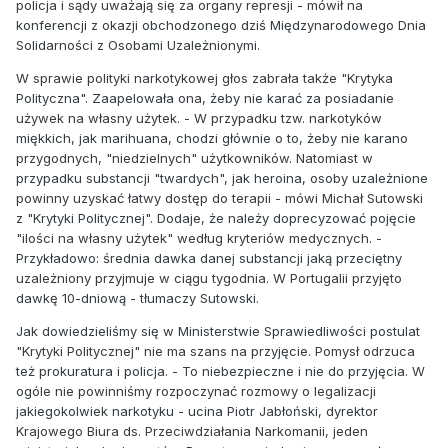
policja i sądy uważają się za organy represji - mówił na
konferencji z okazji obchodzonego dziś Międzynarodowego Dnia
Solidarności z Osobami Uzależnionymi.
W sprawie polityki narkotykowej głos zabrała także "Krytyka
Polityczna". Zaapelowała ona, żeby nie karać za posiadanie
używek na własny użytek. - W przypadku tzw. narkotyków
miękkich, jak marihuana, chodzi głównie o to, żeby nie karano
przygodnych, "niedzielnych" użytkowników. Natomiast w
przypadku substancji "twardych", jak heroina, osoby uzależnione
powinny uzyskać łatwy dostęp do terapii - mówi Michał Sutowski
z "Krytyki Politycznej". Dodaje, że należy doprecyzować pojęcie
"ilości na własny użytek" według kryteriów medycznych. -
Przykładowo: średnia dawka danej substancji jaką przeciętny
uzależniony przyjmuje w ciągu tygodnia. W Portugalii przyjęto
dawkę 10-dniową - tłumaczy Sutowski.
Jak dowiedzieliśmy się w Ministerstwie Sprawiedliwości postulat
"Krytyki Politycznej" nie ma szans na przyjęcie. Pomysł odrzuca
też prokuratura i policja. - To niebezpieczne i nie do przyjęcia. W
ogóle nie powinniśmy rozpoczynać rozmowy o legalizacji
jakiegokolwiek narkotyku - ucina Piotr Jabłoński, dyrektor
Krajowego Biura ds. Przeciwdziałania Narkomanii, jeden