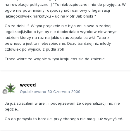
na rowolucje polityczne :] "To niebezpieczne i nie do przyjęcia. W
ogóle nie powinniśmy rozpoczynać rozmowy o legalizacji
jakiegokolwiek narkotyku - ucina Piotr Jabłoński "
Co za debil :? W tym projekcie nie bylo ani slowa o zadnej
legalizacji,tylko o tym by nie dopierdalac wyrokow niewinnym
ludziom ktorzy na raz na jakis czas zapala trawki! Taaa z
pewnoscia jest to niebezpieczne. Duzo bardziej niz mlody
czlowiek po wyjsciu z pudla :roll:
Trace wiare ze wogole w tym kraju cos sie da zmienic.
weeed
Opublikowano
30 Czerwca 2009
Ja już straciłem wiare... i podejrzewam że depenalizacji nic nie
będzie..
Co do pomysłu to bardziej przyjebanego nie mogli już wymyśleć..