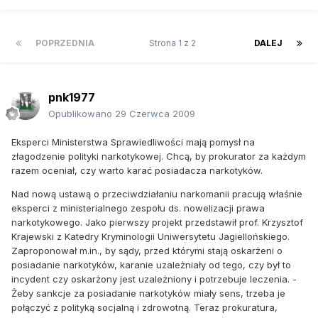
POPRZEDNIA
Strona 1 z 2
DALEJ
pnk1977
Opublikowano
29 Czerwca 2009
Eksperci Ministerstwa Sprawiedliwości mają pomysł na
złagodzenie polityki narkotykowej. Chcą, by prokurator za każdym
razem oceniał, czy warto karać posiadacza narkotyków.
Nad nową ustawą o przeciwdziałaniu narkomanii pracują właśnie
eksperci z ministerialnego zespołu ds. nowelizacji prawa
narkotykowego. Jako pierwszy projekt przedstawił prof. Krzysztof
Krajewski z Katedry Kryminologii Uniwersytetu Jagiellońskiego.
Zaproponował m.in., by sądy, przed którymi stają oskarżeni o
posiadanie narkotyków, karanie uzależniały od tego, czy był to
incydent czy oskarżony jest uzależniony i potrzebuje leczenia. -
Żeby sankcje za posiadanie narkotyków miały sens, trzeba je
połączyć z polityką socjalną i zdrowotną. Teraz prokuratura,