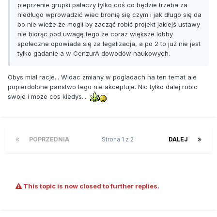
pieprzenie grupki palaczy tylko coś co będzie trzeba za
niedługo wprowadzić wiec bronią się czym i jak długo się da
bo nie wieże że mogli by zacząć robić projekt jakiejś ustawy
nie biorąc pod uwagę tego że coraz większe lobby
społeczne opowiada się za legalizacja, a po 2 to już nie jest
tylko gadanie a w CenzurA dowodów naukowych.
Obys mial racje... Widac zmiany w pogladach na ten temat ale
popierdolone panstwo tego nie akceptuje. Nic tylko dalej robic
swoje i moze cos kiedys....
POPRZEDNIA
Strona 1 z 2
DALEJ
This topic is now closed to further replies.