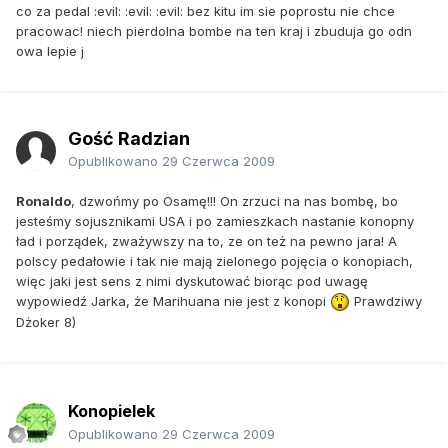
co za pedal :evil: :evil: :evil: bez kitu im sie poprostu nie chce
pracowac! niech pierdolna bombe na ten kraj i zbuduja go odn
owa lepie j
Gość Radzian
Opublikowano
29 Czerwca 2009
Ronaldo
, dzwońmy po Osamę!!! On zrzuci na nas bombę, bo
jesteśmy sojusznikami USA i po zamieszkach nastanie konopny
ład i porządek, zważywszy na to, ze on też na pewno jara! A
polscy pedałowie i tak nie mają zielonego pojęcia o konopiach,
więc jaki jest sens z nimi dyskutować biorąc pod uwagę
wypowiedź Jarka, że Marihuana nie jest z konopi
Prawdziwy
Dżoker 8)
Konopielek
Opublikowano
29 Czerwca 2009