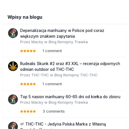
Wpisy na blogu
Depenalizacja marihuany w Polsce pod coraz
większym znakiem zapytania
Przez
Macky
w
Blog Konopny Trawka
1 comment
Rudealis Skunk #2 oraz #3 XXL – recenzja odpornych
odmian outdoor od THC-THC
Przez
THC-THC
w
Blog Konopny THC-THC
1 comment
Top 5 nasion marihuany 60-65 dni od kiełka do zbioru
Przez
Macky
w
Blog Konopny Trawka
3 comments
🌱 THC-THC - Jedyna Polska Marka z Własną