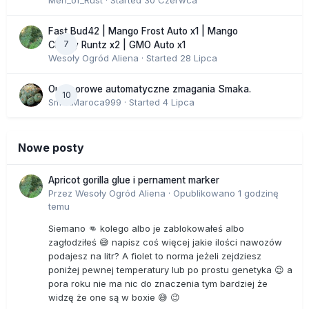
Fast Bud42 | Mango Frost Auto x1 | Mango
7
Cherry Runtz x2 | GMO Auto x1
Wesoły Ogród Aliena
· Started
28 Lipca
Outdoorowe automatyczne zmagania Smaka.
10
SmakMaroca999
· Started
4 Lipca
Nowe posty
Apricot gorilla glue i pernament marker
Przez
Wesoły Ogród Aliena
·
Opublikowano
1 godzinę
temu
Siemano 👊 kolego albo je zablokowałeś albo
zagłodziłeś 😅 napisz coś więcej jakie ilości nawozów
podajesz na litr? A fiolet to norma jeżeli zejdziesz
poniżej pewnej temperatury lub po prostu genetyka 😉 a
pora roku nie ma nic do znaczenia tym bardziej że
widzę że one są w boxie 😅 😉