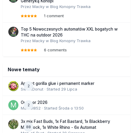
Genetyką Konopi
Przez
Macky
w
Blog Konopny Trawka
1 comment
Top 5 Nowoczesnych automatów XXL bogatych w
THC na outdoor 2026
Przez
Macky
w
Blog Konopny Trawka
6 comments
Nowe tematy
Apricot gorilla glue i pernament marker
2
SweetDonut
· Started
29 Lipca
Outdoor 2026
2
Marcel852
· Started
Środa o 13:50
3x mix Fast Buds, 1x Fat Bastard, 1x Blackberry
88
Moonrock, 1x White Rhino - 6x Automat
Men_of_Rust
· Started
30 Czerwca