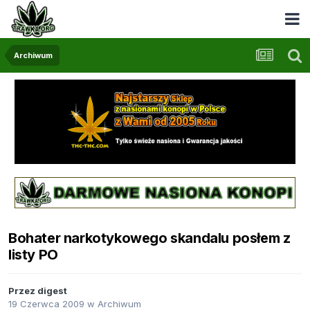
Archiwum
Bohater narkotykowego skandalu posłem z
listy PO
Przez
digest
19 Czerwca 2009
w
Archiwum