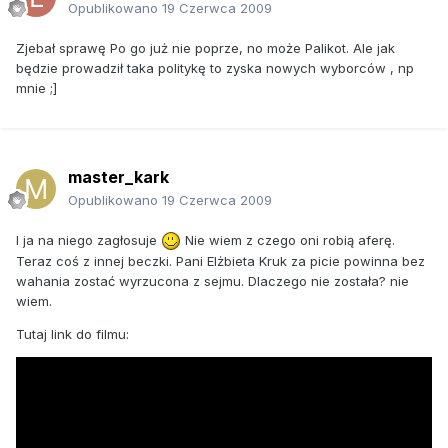
Opublikowano
19 Czerwca 2009
Zjebał sprawę Po go już nie poprze, no może Palikot. Ale jak
będzie prowadził taka politykę to zyska nowych wyborców , np
mnie ;]
master_kark
Opublikowano
19 Czerwca 2009
I ja na niego zagłosuje
Nie wiem z czego oni robią aferę.
Teraz coś z innej beczki. Pani Elżbieta Kruk za picie powinna bez
wahania zostać wyrzucona z sejmu. Dlaczego nie została? nie
wiem.
Tutaj link do filmu: