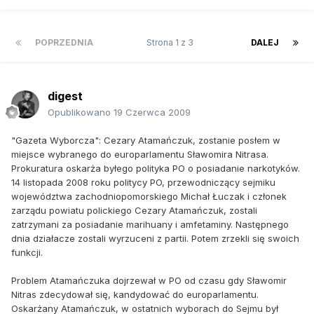
POPRZEDNIA
Strona 1 z 3
DALEJ
digest
Opublikowano
19 Czerwca 2009
"Gazeta Wyborcza": Cezary Atamańczuk, zostanie posłem w
miejsce wybranego do europarlamentu Sławomira Nitrasa.
Prokuratura oskarża byłego polityka PO o posiadanie narkotyków.
14 listopada 2008 roku politycy PO, przewodniczący sejmiku
województwa zachodniopomorskiego Michał Łuczak i członek
zarządu powiatu polickiego Cezary Atamańczuk, zostali
zatrzymani za posiadanie marihuany i amfetaminy. Następnego
dnia działacze zostali wyrzuceni z partii. Potem zrzekli się swoich
funkcji.
Problem Atamańczuka dojrzewał w PO od czasu gdy Sławomir
Nitras zdecydował się, kandydować do europarlamentu.
Oskarżany Atamańczuk, w ostatnich wyborach do Sejmu był