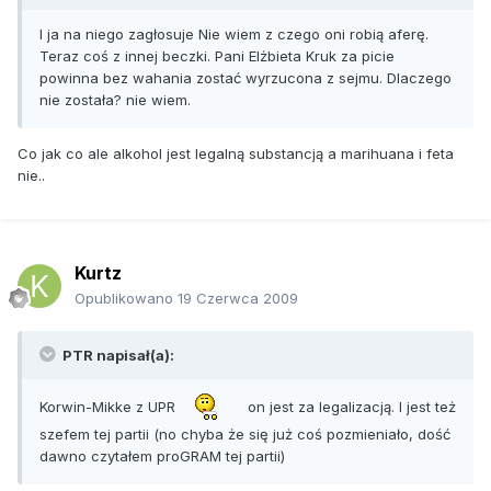
I ja na niego zagłosuje Nie wiem z czego oni robią aferę.
Teraz coś z innej beczki. Pani Elżbieta Kruk za picie
powinna bez wahania zostać wyrzucona z sejmu. Dlaczego
nie została? nie wiem.
Co jak co ale alkohol jest legalną substancją a marihuana i feta
nie..
Kurtz
Opublikowano
19 Czerwca 2009
PTR napisał(a):
Korwin-Mikke z UPR
on jest za legalizacją. I jest też
szefem tej partii (no chyba że się już coś pozmieniało, dość
dawno czytałem proGRAM tej partii)