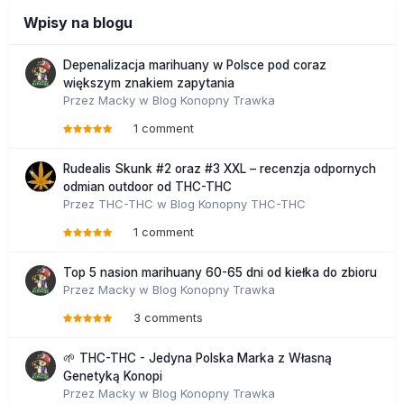
Wpisy na blogu
Depenalizacja marihuany w Polsce pod coraz
większym znakiem zapytania
Przez
Macky
w
Blog Konopny Trawka
1 comment
Rudealis Skunk #2 oraz #3 XXL – recenzja odpornych
odmian outdoor od THC-THC
Przez
THC-THC
w
Blog Konopny THC-THC
1 comment
Top 5 nasion marihuany 60-65 dni od kiełka do zbioru
Przez
Macky
w
Blog Konopny Trawka
3 comments
🌱 THC-THC - Jedyna Polska Marka z Własną
Genetyką Konopi
Przez
Macky
w
Blog Konopny Trawka