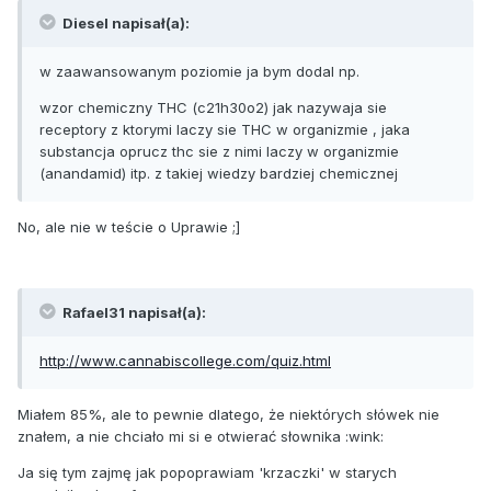
Diesel napisał(a):
w zaawansowanym poziomie ja bym dodal np.
wzor chemiczny THC (c21h30o2) jak nazywaja sie
receptory z ktorymi laczy sie THC w organizmie , jaka
substancja oprucz thc sie z nimi laczy w organizmie
(anandamid) itp. z takiej wiedzy bardziej chemicznej
No, ale nie w teście o Uprawie ;]
Rafael31 napisał(a):
http://www.cannabiscollege.com/quiz.html
Miałem 85%, ale to pewnie dlatego, że niektórych słówek nie
znałem, a nie chciało mi si e otwierać słownika :wink:
Ja się tym zajmę jak popoprawiam 'krzaczki' w starych