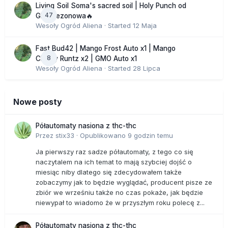
Living Soil Soma's sacred soil | Holy Punch od
47
GHS sezonowa🔥
Wesoły Ogród Aliena
· Started
12 Maja
Fast Bud42 | Mango Frost Auto x1 | Mango
8
Cherry Runtz x2 | GMO Auto x1
Wesoły Ogród Aliena
· Started
28 Lipca
Nowe posty
Półautomaty nasiona z thc-thc
Przez
stix33
·
Opublikowano
9 godzin temu
Ja pierwszy raz sadze półautomaty, z tego co się
naczytalem na ich temat to mają szybciej dojść o
miesiąc niby dlatego się zdecydowałem także
zobaczymy jak to będzie wyglądać, producent pisze ze
zbiór we wrześniu także no czas pokaże, jak będzie
niewypał to wiadomo że w przyszłym roku polecę z...
Półautomaty nasiona z thc-thc