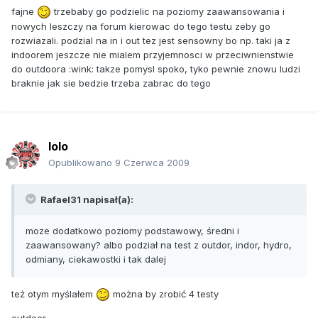
fajne
trzebaby go podzielic na poziomy zaawansowania i
nowych leszczy na forum kierowac do tego testu zeby go
rozwiazali. podzial na in i out tez jest sensowny bo np. taki ja z
indoorem jeszcze nie mialem przyjemnosci w przeciwnienstwie
do outdoora :wink: takze pomysl spoko, tyko pewnie znowu ludzi
braknie jak sie bedzie trzeba zabrac do tego
lolo
Opublikowano
9 Czerwca 2009
Rafael31 napisał(a):
moze dodatkowo poziomy podstawowy, średni i
zaawansowany? albo podział na test z outdor, indor, hydro,
odmiany, ciekawostki i tak dalej
też otym myślałem
można by zrobić 4 testy
outdoor