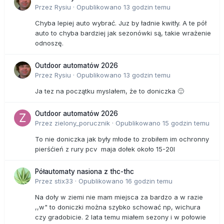
Przez
Rysiu
·
Opublikowano
13 godzin temu
Chyba lepiej auto wybrać. Juz by ładnie kwitły. A te pół
auto to chyba bardziej jak sezonówki są, takie wrażenie
odnoszę.
Outdoor automatów 2026
Przez
Rysiu
·
Opublikowano
13 godzin temu
Ja tez na początku myslałem, że to doniczka 🙂
Outdoor automatów 2026
Przez
zielony_porucznik
·
Opublikowano
15 godzin temu
To nie doniczka jak były młode to zrobiłem im ochronny
pierśćień z rury pcv maja dołek około 15-20l
Półautomaty nasiona z thc-thc
Przez
stix33
·
Opublikowano
16 godzin temu
Na doły w ziemi nie mam miejsca za bardzo a w razie
,,w" to doniczki można szybko schować np, wichura
czy gradobicie. 2 lata temu miałem sezony i w połowie