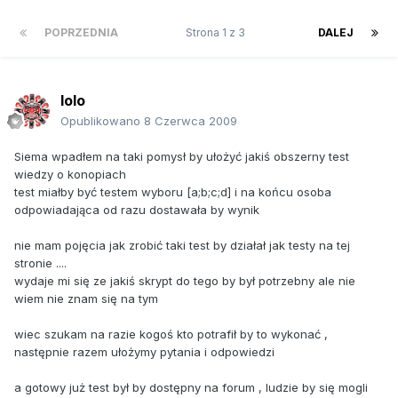
POPRZEDNIA
Strona 1 z 3
DALEJ
lolo
Opublikowano
8 Czerwca 2009
Siema wpadłem na taki pomysł by ułożyć jakiś obszerny test
wiedzy o konopiach
test miałby być testem wyboru [a;b;c;d] i na końcu osoba
odpowiadająca od razu dostawała by wynik
nie mam pojęcia jak zrobić taki test by działał jak testy na tej
stronie ....
wydaje mi się ze jakiś skrypt do tego by był potrzebny ale nie
wiem nie znam się na tym
wiec szukam na razie kogoś kto potrafił by to wykonać ,
następnie razem ułożymy pytania i odpowiedzi
a gotowy już test był by dostępny na forum , ludzie by się mogli