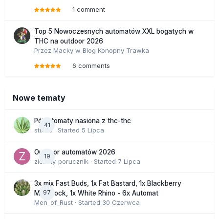
1 comment
Top 5 Nowoczesnych automatów XXL bogatych w
THC na outdoor 2026
Przez
Macky
w
Blog Konopny Trawka
6 comments
Nowe tematy
Półautomaty nasiona z thc-thc
41
stix33
· Started
5 Lipca
Outdoor automatów 2026
19
zielony_porucznik
· Started
7 Lipca
3x mix Fast Buds, 1x Fat Bastard, 1x Blackberry
97
Moonrock, 1x White Rhino - 6x Automat
Men_of_Rust
· Started
30 Czerwca