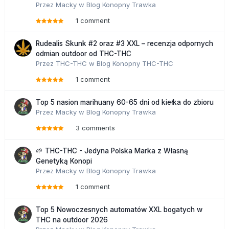
Przez
Macky
w
Blog Konopny Trawka
1 comment
Rudealis Skunk #2 oraz #3 XXL – recenzja odpornych
odmian outdoor od THC-THC
Przez
THC-THC
w
Blog Konopny THC-THC
1 comment
Top 5 nasion marihuany 60-65 dni od kiełka do zbioru
Przez
Macky
w
Blog Konopny Trawka
3 comments
🌱 THC-THC - Jedyna Polska Marka z Własną
Genetyką Konopi
Przez
Macky
w
Blog Konopny Trawka
1 comment
Top 5 Nowoczesnych automatów XXL bogatych w
THC na outdoor 2026