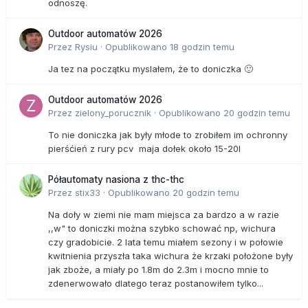
odnoszę.
Outdoor automatów 2026
Przez
Rysiu
·
Opublikowano
18 godzin temu
Ja tez na początku myslałem, że to doniczka 🙂
Outdoor automatów 2026
Przez
zielony_porucznik
·
Opublikowano
20 godzin temu
To nie doniczka jak były młode to zrobiłem im ochronny
pierśćień z rury pcv maja dołek około 15-20l
Półautomaty nasiona z thc-thc
Przez
stix33
·
Opublikowano
20 godzin temu
Na doły w ziemi nie mam miejsca za bardzo a w razie
,,w" to doniczki można szybko schować np, wichura
czy gradobicie. 2 lata temu miałem sezony i w połowie
kwitnienia przyszła taka wichura że krzaki położone były
jak zboże, a miały po 1.8m do 2.3m i mocno mnie to
zdenerwowało dlatego teraz postanowiłem tylko...