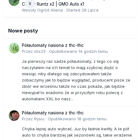
8
Cherry Runtz x2 | GMO Auto x1
Wesoły Ogród Aliena
· Started
28 Lipca
Nowe posty
Półautomaty nasiona z thc-thc
Przez
stix33
·
Opublikowano
14 godzin temu
Ja pierwszy raz sadze półautomaty, z tego co się
naczytalem na ich temat to mają szybciej dojść o
miesiąc niby dlatego się zdecydowałem także
zobaczymy jak to będzie wyglądać, producent pisze ze
zbiór we wrześniu także no czas pokaże, jak będzie
niewypał to wiadomo że w przyszłym roku polecę z
automatami XXL bo nasz...
Półautomaty nasiona z thc-thc
Przez
Rysiu
·
Opublikowano
18 godzin temu
Chyba lepiej auto wybrać. Juz by ładnie kwitły. A te pół
auto to chyba bardziej jak sezonówki są, takie wrażenie