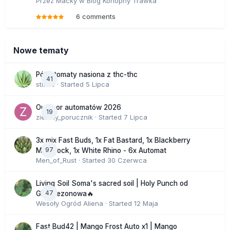
Przez
Macky
w
Blog Konopny Trawka
6 comments
Nowe tematy
Półautomaty nasiona z thc-thc
41
stix33
· Started
5 Lipca
Outdoor automatów 2026
19
zielony_porucznik
· Started
7 Lipca
3x mix Fast Buds, 1x Fat Bastard, 1x Blackberry
97
Moonrock, 1x White Rhino - 6x Automat
Men_of_Rust
· Started
30 Czerwca
Living Soil Soma's sacred soil | Holy Punch od
47
GHS sezonowa🔥
Wesoły Ogród Aliena
· Started
12 Maja
Fast Bud42 | Mango Frost Auto x1 | Mango