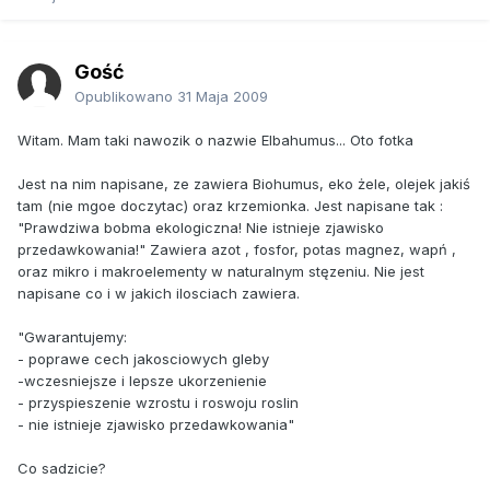
Gość
Opublikowano
31 Maja 2009
Witam. Mam taki nawozik o nazwie Elbahumus... Oto fotka
Jest na nim napisane, ze zawiera Biohumus, eko żele, olejek jakiś
tam (nie mgoe doczytac) oraz krzemionka. Jest napisane tak :
"Prawdziwa bobma ekologiczna! Nie istnieje zjawisko
przedawkowania!" Zawiera azot , fosfor, potas magnez, wapń ,
oraz mikro i makroelementy w naturalnym stęzeniu. Nie jest
napisane co i w jakich ilosciach zawiera.
"Gwarantujemy:
- poprawe cech jakosciowych gleby
-wczesniejsze i lepsze ukorzenienie
- przyspieszenie wzrostu i roswoju roslin
- nie istnieje zjawisko przedawkowania"
Co sadzicie?