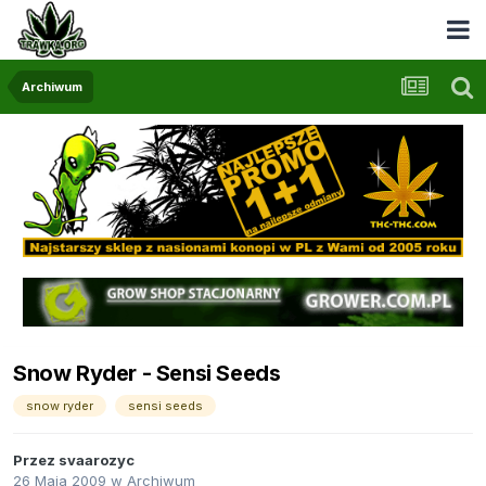
Archiwum
Snow Ryder - Sensi Seeds
snow ryder
sensi seeds
Przez
svaarozyc
26 Maja 2009
w
Archiwum