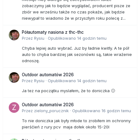
zobaczymy jak to będzie wyglądać, producent pisze ze
zbiór we wrześniu także no czas pokaże, jak będzie
niewypał to wiadomo że w przyszłym roku polecę z...
Półautomaty nasiona z thc-thc
Przez
Rysiu
·
Opublikowano
14 godzin temu
Chyba lepiej auto wybrać. Juz by ładnie kwitły. A te pół
auto to chyba bardziej jak sezonówki są, takie wrażenie
odnoszę.
Outdoor automatów 2026
Przez
Rysiu
·
Opublikowano
14 godzin temu
Ja tez na początku myslałem, że to doniczka 🙂
Outdoor automatów 2026
Przez
zielony_porucznik
·
Opublikowano
16 godzin temu
To nie doniczka jak były młode to zrobiłem im ochronny
pierśćień z rury pcv maja dołek około 15-20l