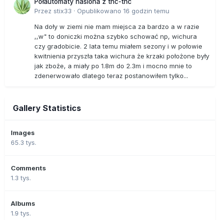
Półautomaty nasiona z thc-thc
Przez
stix33
·
Opublikowano
16 godzin temu
Na doły w ziemi nie mam miejsca za bardzo a w razie
,,w" to doniczki można szybko schować np, wichura
czy gradobicie. 2 lata temu miałem sezony i w połowie
kwitnienia przyszła taka wichura że krzaki położone były
jak zboże, a miały po 1.8m do 2.3m i mocno mnie to
zdenerwowało dlatego teraz postanowiłem tylko...
Gallery Statistics
Images
65.3 tys.
Comments
1.3 tys.
Albums
1.9 tys.