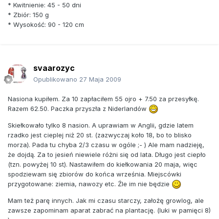
* Kwitnienie: 45 - 50 dni
* Zbiór: 150 g
* Wysokość: 90 - 120 cm
svaarozyc
Opublikowano
27 Maja 2009
Nasiona kupiłem. Za 10 zapłaciłem 55 ojro + 7.50 za przesyłkę.
Razem 62.50. Paczka przyszła z Niderlandów
Skiełkowało tylko 8 nasion. A uprawiam w Anglii, gdzie latem
rzadko jest cieplej niż 20 st. (zazwyczaj koło 18, bo to blisko
morza). Pada tu chyba 2/3 czasu w ogóle ;- ) Ale mam nadzieję,
że dojdą. Za to jesień niewiele różni się od lata. Długo jest ciepło
(tzn. powyżej 10 st). Nastawiłem do kiełkowania 20 maja, więc
spodziewam się zbiorów do końca września. Miejscówki
przygotowane: ziemia, nawozy etc. Źle im nie będzie
Mam też parę innych. Jak mi czasu starczy, założę growlog, ale
zawsze zapominam aparat zabrać na plantację. (luki w pamięci 8)