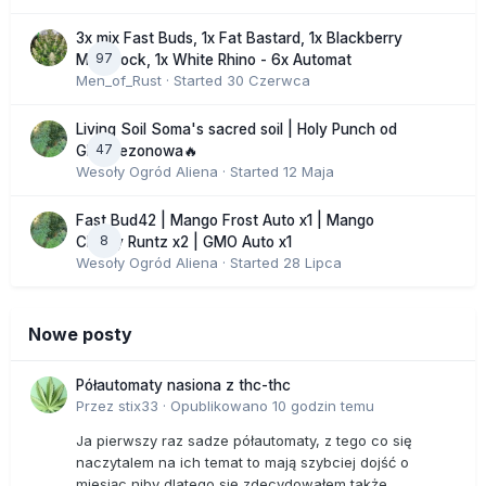
3x mix Fast Buds, 1x Fat Bastard, 1x Blackberry
97
Moonrock, 1x White Rhino - 6x Automat
Men_of_Rust
· Started
30 Czerwca
Living Soil Soma's sacred soil | Holy Punch od
47
GHS sezonowa🔥
Wesoły Ogród Aliena
· Started
12 Maja
Fast Bud42 | Mango Frost Auto x1 | Mango
8
Cherry Runtz x2 | GMO Auto x1
Wesoły Ogród Aliena
· Started
28 Lipca
Nowe posty
Półautomaty nasiona z thc-thc
Przez
stix33
·
Opublikowano
10 godzin temu
Ja pierwszy raz sadze półautomaty, z tego co się
naczytalem na ich temat to mają szybciej dojść o
miesiąc niby dlatego się zdecydowałem także