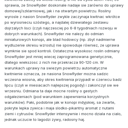
sprawia, ze SnowRyder doskonale nadaje sie zarówno do uprawy
domowej/szklarniowej, jak i na otwartym powietrzu. Rosliny
wyrosle z nasion SnowRyder zwykle zaczynaja kwitnac wkrótce
po wyrosnieciu szóstego, a najdalej dziewiatego zestawu
dojrzalych lisci (czyli najczesciej po 6-8 tygodniach rozwoju w
dobrych warunkach). SnowRyder nie nalezy do odmian
miniaturowych konopi, ale blad hodowcy (np. zbyt nadmierne
wydluzenie okresu wzrostu) nie spowoduje równiez, ze uprawa
wymknie sie spod kontroli. Ostateczna wysokosc roslin odmiany
SnowRyder jest mniej wiecej zaprogramowana genetycznie,
dlatego wiekszosc z nich nie przekracza 90-120 cm. W
warunkach uprawy na swiezym powietrzu automatyczne
kwitnienie oznacza, ze nasiona SnowRyder mozna sadzic
wczesna wiosna, aby okres kwitnienia przypadl w czerwcu badz
lipcu (czyli w miesiacach najlepszej pogody) i zakonczyl sie we
wrzesniu. Odmiana ta daje mocne rosliny o gestych
odgalezieniach (pod warunkiem zapewnienia korzystnych
warunków). Paki, podobnie jak w konopi indyjskiej, sa zwarte,
pokryte lepka zywica i maja slodko-pikantny aromat z nutami
ziemi i cytrusów. SnowRyder intensywnie i mocno dziala na cialo,
jednak uczucie to lagodzi zywy, radosny haj.