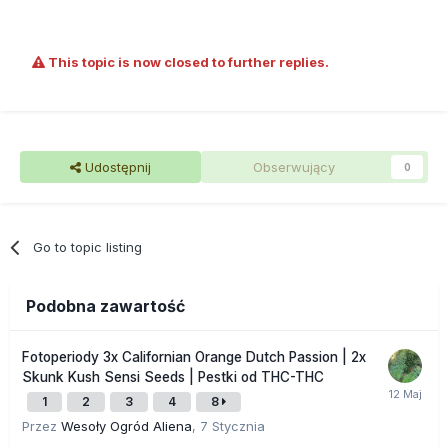
This topic is now closed to further replies.
Udostępnij
Obserwujący
0
Go to topic listing
Podobna zawartość
Fotoperiody 3x Californian Orange Dutch Passion | 2x
Skunk Kush Sensi Seeds | Pestki od THC-THC
1
2
3
4
8
Przez
Wesoły Ogród Aliena
,
7 Stycznia