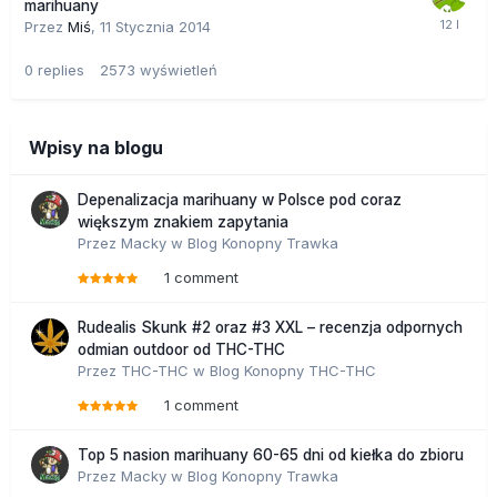
marihuany
Przez
Miś
,
11 Stycznia 2014
0
replies
2573
wyświetleń
Wpisy na blogu
Depenalizacja marihuany w Polsce pod coraz
większym znakiem zapytania
Przez
Macky
w
Blog Konopny Trawka
1 comment
Rudealis Skunk #2 oraz #3 XXL – recenzja odpornych
odmian outdoor od THC-THC
Przez
THC-THC
w
Blog Konopny THC-THC
1 comment
Top 5 nasion marihuany 60-65 dni od kiełka do zbioru
Przez
Macky
w
Blog Konopny Trawka