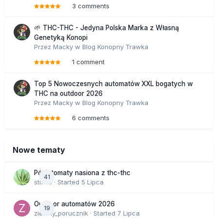
3 comments
🌱 THC-THC - Jedyna Polska Marka z Własną
Genetyką Konopi
Przez
Macky
w
Blog Konopny Trawka
1 comment
Top 5 Nowoczesnych automatów XXL bogatych w
THC na outdoor 2026
Przez
Macky
w
Blog Konopny Trawka
6 comments
Nowe tematy
Półautomaty nasiona z thc-thc
41
stix33
· Started
5 Lipca
Outdoor automatów 2026
19
zielony_porucznik
· Started
7 Lipca