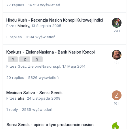
77
replies
14759
wyświetleń
Hindu Kush - Recenzja Nasion Konopi Kultowej Indici
Przez
Macky
,
13 Sierpnia 2005
0
replies
3194
wyświetleń
Konkurs - ZieloneNasiona - Bank Nasion Konopi
1
2
3
Przez Gość ZieloneNasiona.pl,
17 Maja 2014
20
replies
5826
wyświetleń
Mexican Sativa - Sensi Seeds
Przez
afia
,
24 Listopada 2009
1
reply
2535
wyświetleń
Sensi Seeds - opinie o tym producencie nasion