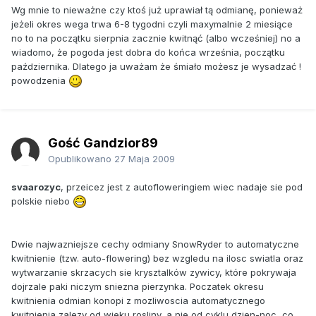
Wg mnie to nieważne czy ktoś już uprawiał tą odmianę, ponieważ
jeżeli okres wega trwa 6-8 tygodni czyli maxymalnie 2 miesiące
no to na początku sierpnia zacznie kwitnąć (albo wcześniej) no a
wiadomo, że pogoda jest dobra do końca września, początku
października. Dlatego ja uważam że śmiało możesz je wysadzać !
powodzenia
Gość Gandzior89
Opublikowano
27 Maja 2009
svaarozyc
, przeicez jest z autofloweringiem wiec nadaje sie pod
polskie niebo
Dwie najwazniejsze cechy odmiany SnowRyder to automatyczne
kwitnienie (tzw. auto-flowering) bez wzgledu na ilosc swiatla oraz
wytwarzanie skrzacych sie krysztalków zywicy, które pokrywaja
dojrzale paki niczym sniezna pierzynka. Poczatek okresu
kwitnienia odmian konopi z mozliwoscia automatycznego
kwitnienia zalezy od wieku rosliny, a nie od cyklu dzien-noc, co