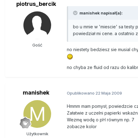
piotrus_bercik
manishek napisał(a):
bo u mnie w 'miescie' sa testy p
powiedział mi cene. a ostatnio z
Gość
no niestety bedziesz sie musial c
no chyba ze fluid od razu do kalibr
manishek
Opublikowano
22 Maja 2009
Hmmm mam pomysł, powiedzcie cz
Załatwie z uczelni papierki wskaź
Wezmę wodę o pH równym np. 7
zobacze kolor
Użytkownik