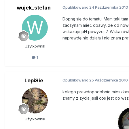
wujek_stefan
Opublikowano
24 Października 2010
Dopnę się do tematu. Mam taki tam m
zaczynam mieć obawy, że od nowoś
wskazuje pH powyżej 7. Wskazówka 
naprawdę nie działa i nie znam p
Użytkownik
1
LepiSie
Opublikowano
25 Października 2010
kolego prawdopodobnie mieszkasz w
znamy z zycia jesli cos jest do ws
Użytkownik