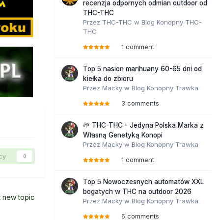
recenzja odpornych odmian outdoor od
THC-THC
Przez
THC-THC
w
Blog Konopny THC-
THC
1 comment
Top 5 nasion marihuany 60-65 dni od
kiełka do zbioru
Przez
Macky
w
Blog Konopny Trawka
3 comments
🌱 THC-THC - Jedyna Polska Marka z
Własną Genetyką Konopi
Przez
Macky
w
Blog Konopny Trawka
cy
0
1 comment
Top 5 Nowoczesnych automatów XXL
bogatych w THC na outdoor 2026
t new topic
Przez
Macky
w
Blog Konopny Trawka
6 comments