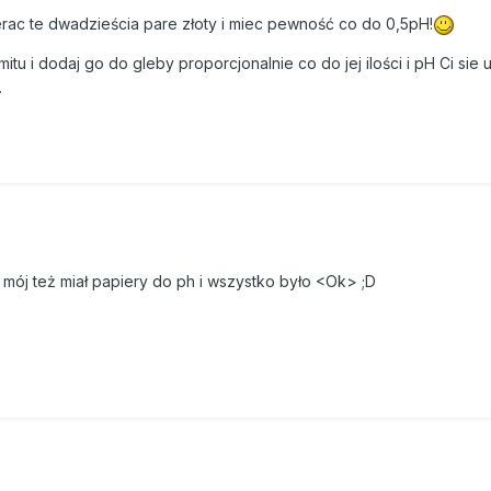
ierac te dwadzieścia pare złoty i miec pewność co do 0,5pH!
u i dodaj go do gleby proporcjonalnie co do jej ilości i pH Ci sie u
.
 mój też miał papiery do ph i wszystko było <Ok> ;D