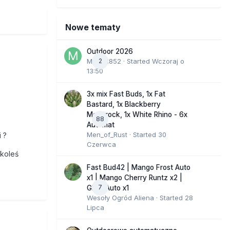
Nowe tematy
Outdoor 2026
Marcel852
2
· Started
Wczoraj o
13:50
3x mix Fast Buds, 1x Fat
Bastard, 1x Blackberry
Moonrock, 1x White Rhino - 6x
88
Automat
Men_of_Rust
· Started
30
 ?
Czerwca
 koleś
Fast Bud42 | Mango Frost Auto
x1 | Mango Cherry Runtz x2 |
7
GMO Auto x1
Wesoły Ogród Aliena
· Started
28
Lipca