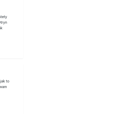
stety
tryn
ak
jak to
zywam