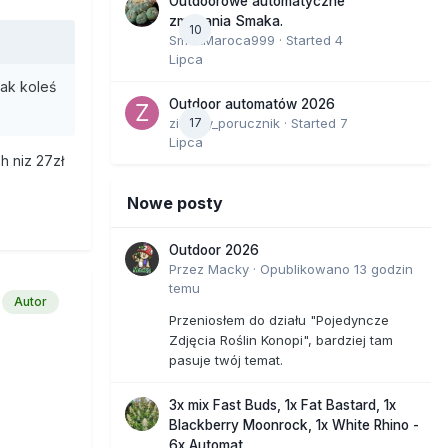
Outdoorowe automatyczne
zmagania Smaka.
10
SmakMaroca999
· Started
4
Lipca
jak koleś
Outdoor automatów 2026
zielony_porucznik
17
· Started
7
Lipca
h niz 27zł
Nowe posty
Outdoor 2026
Przez
Macky
·
Opublikowano
13 godzin
temu
Autor
Przeniosłem do działu "Pojedyncze
Zdjęcia Roślin Konopi", bardziej tam
pasuje twój temat.
3x mix Fast Buds, 1x Fat Bastard, 1x
Blackberry Moonrock, 1x White Rhino -
6x Automat