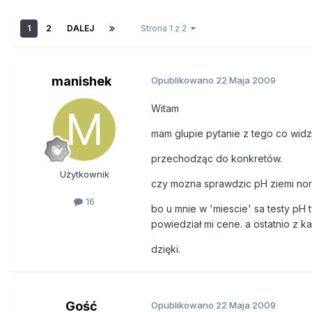
1
2
DALEJ
Strona 1 z 2
manishek
Opublikowano
22 Maja 2009
Witam
mam glupie pytanie z tego co widzia
przechodząc do konkretów.
Użytkownik
czy mozna sprawdzic pH ziemi nor
16
bo u mnie w 'miescie' sa testy pH t
powiedział mi cene. a ostatnio z ka
dzięki.
Gość
Opublikowano
22 Maja 2009