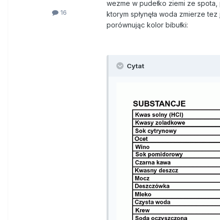
wezme w pudełko ziemi ze spota, 
16
ktorym spłynęła woda zmierze tez 
porównując kolor bibułki:
Cytat