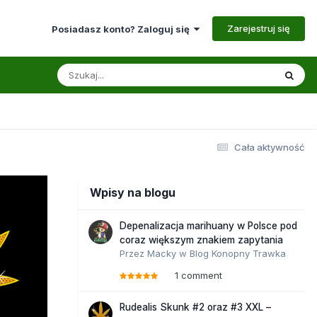
Zarejestruj się
Posiadasz konto? Zaloguj się
Cała aktywność
Wpisy na blogu
Depenalizacja marihuany w Polsce pod
coraz większym znakiem zapytania
Przez
Macky
w
Blog Konopny Trawka
1 comment
Rudealis Skunk #2 oraz #3 XXL –