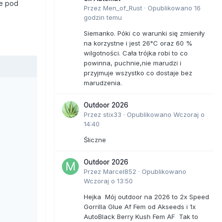
ce pod
Przez
Men_of_Rust
·
Opublikowano
16
godzin temu
Siemanko. Póki co warunki się zmieniły
na korzystne i jest 26°C oraz 60 %
wilgotności. Cała trójka robi to co
powinna, puchnie,nie marudzi i
przyjmuje wszystko co dostaje bez
marudzenia.
Outdoor 2026
Przez
stix33
·
Opublikowano
Wczoraj o
14:40
Śliczne
Outdoor 2026
Przez
Marcel852
·
Opublikowano
Wczoraj o 13:50
Hejka Mój outdoor na 2026 to 2x Speed
Gorrilla Glue Af Fem od Akseeds i 1x
AutoBlack Berry Kush Fem AF Tak to