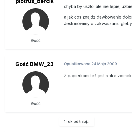
piotrus_bercik
chyba by uszlo! ale nie lepiej uzb
a jak cos znajdz dawkowanie dolomit
Jeśli mówimy o zakwaszaniu gleby
Gość
Gość BMW_23
Opublikowano
24 Maja 2009
Z papierkami też jest <ok> ziomek
Gość
1 rok później...