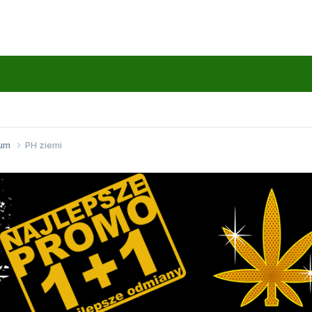
wum
PH ziemi