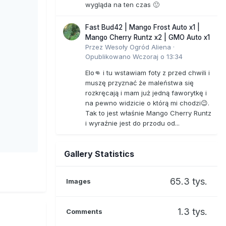
wygląda na ten czas 🙂
Fast Bud42 | Mango Frost Auto x1 |
Mango Cherry Runtz x2 | GMO Auto x1
Przez
Wesoły Ogród Aliena
·
Opublikowano
Wczoraj o 13:34
Elo👊 i tu wstawiam foty z przed chwili i
muszę przyznać że maleństwa się
rozkręcają i mam już jedną faworytkę i
na pewno widzicie o którą mi chodzi😉.
Tak to jest właśnie Mango Cherry Runtz
i wyraźnie jest do przodu od...
Gallery Statistics
65.3 tys.
Images
1.3 tys.
Comments