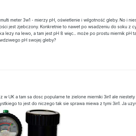
ulti meter 3w1 - mierzy pH, oświetlenie i wilgotność gleby. No i nie
ci jest zjebczony. Konkretnie to nawet po wsadzeniu do soku z cy
lezy na lewo, a tam jest pH 8 więc... może po prostu miernik pH t
rawdziwego pH swojej gleby?
 UK a tam sa dosc popularne te zielone mierniki 3in1 ale niestety 
zystkiego to jest do niczego tak sie sprawa miewa z tymi 3in1. Ja u