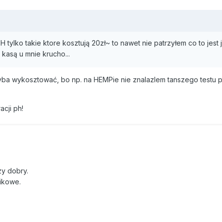
H tylko takie ktore kosztują 20zł~ to nawet nie patrzyłem co to jest 
 kasą u mnie krucho...
hyba wykosztować, bo np. na HEMPie nie znalazlem tanszego testu p
acji ph!
y dobry.
nikowe.