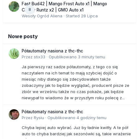
Fast Bud42 | Mango Frost Auto x1 | Mango
8
Cherry Runtz x2 | GMO Auto x1
Wesoły Ogród Aliena
· Started
28 Lipca
Nowe posty
Półautomaty nasiona z thc-thc
Przez
stix33
·
Opublikowano
3 minuty temu
Ja pierwszy raz sadze półautomaty, z tego co się
naczytalem na ich temat to mają szybciej dojść o
miesiąc niby dlatego się zdecydowałem także
zobaczymy jak to będzie wyglądać, producent pisze ze
zbiór we wrześniu także no czas pokaże, jak będzie
niewypał to wiadomo że w przyszłym roku polecę z...
Półautomaty nasiona z thc-thc
Przez
Rysiu
·
Opublikowano
4 godziny temu
Chyba lepiej auto wybrać. Juz by ładnie kwitły. A te pół
auto to chyba bardziej jak sezonówki są, takie wrażenie