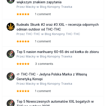
większym znakiem zapytania
Przez
Macky
w
Blog Konopny Trawka
1 comment
Rudealis Skunk #2 oraz #3 XXL – recenzja odpornych
odmian outdoor od THC-THC
Przez
THC-THC
w
Blog Konopny THC-THC
1 comment
Top 5 nasion marihuany 60-65 dni od kiełka do zbioru
Przez
Macky
w
Blog Konopny Trawka
3 comments
🌱 THC-THC - Jedyna Polska Marka z Własną
Genetyką Konopi
Przez
Macky
w
Blog Konopny Trawka
1 comment
Top 5 Nowoczesnych automatów XXL bogatych w