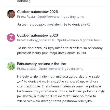
odnoszę.
Outdoor automatów 2026
Przez
Rysiu
·
Opublikowano
4 godziny temu
Ja tez na początku myslałem, że to doniczka 🙂
Outdoor automatów 2026
Przez
zielony_porucznik
·
Opublikowano
6 godzin temu
To nie doniczka jak były młode to zrobiłem im ochronny
pierśćień z rury pcv maja dołek około 15-20l
Półautomaty nasiona z thc-thc
Przez
stix33
·
Opublikowano
6 godzin temu
Na doły w ziemi nie mam miejsca za bardzo a w razie
,,w" to doniczki można szybko schować np, wichura
czy gradobicie. 2 lata temu miałem sezony i w połowie
kwitnienia przyszła taka wichura że krzaki położone były
jak zboże, a miały po 1.8m do 2.3m i mocno mnie to
zdenerwowało dlatego teraz postanowiłem tylko...