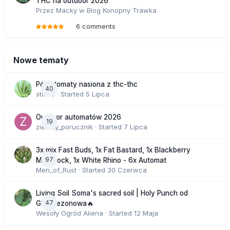
THC na outdoor 2026
Przez
Macky
w
Blog Konopny Trawka
6 comments
Nowe tematy
Półautomaty nasiona z thc-thc
40
stix33
· Started
5 Lipca
Outdoor automatów 2026
19
zielony_porucznik
· Started
7 Lipca
3x mix Fast Buds, 1x Fat Bastard, 1x Blackberry
97
Moonrock, 1x White Rhino - 6x Automat
Men_of_Rust
· Started
30 Czerwca
Living Soil Soma's sacred soil | Holy Punch od
47
GHS sezonowa🔥
Wesoły Ogród Aliena
· Started
12 Maja