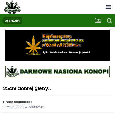
Archiwum
25cm dobrej gleby...
Przez
aaabbbccc
11 Maja 2009
w
Archiwum