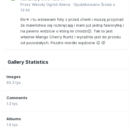
Przez
Wesoły Ogród Aliena
·
Opublikowano
Środa o
13:34
Elo👊 i tu wstawiam foty z przed chwili i muszę przyznać
że maleństwa się rozkręcają i mam już jedną faworytkę i
na pewno widzicie o którą mi chodzi😉. Tak to jest
właśnie Mango Cherry Runtz i wyraźnie jest do przodu
od pozostałych. Pozdro mordki wędzone 😉 🤣
Gallery Statistics
Images
65.3 tys.
Comments
1.3 tys.
Albums
1.9 tys.