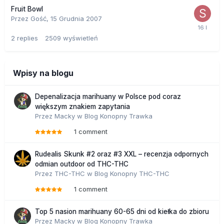
Fruit Bowl
Przez Gość,
15 Grudnia 2007
2
replies
2509
wyświetleń
Wpisy na blogu
Depenalizacja marihuany w Polsce pod coraz
większym znakiem zapytania
Przez
Macky
w
Blog Konopny Trawka
1 comment
Rudealis Skunk #2 oraz #3 XXL – recenzja odpornych
odmian outdoor od THC-THC
Przez
THC-THC
w
Blog Konopny THC-THC
1 comment
Top 5 nasion marihuany 60-65 dni od kiełka do zbioru
Przez
Macky
w
Blog Konopny Trawka