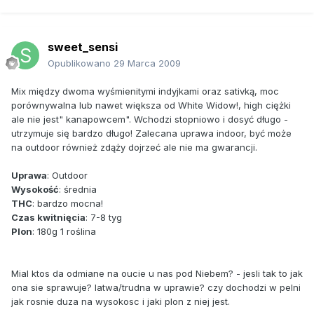
sweet_sensi
Opublikowano
29 Marca 2009
Mix między dwoma wyśmienitymi indyjkami oraz sativką, moc
porównywalna lub nawet większa od White Widow!, high ciężki
ale nie jest" kanapowcem". Wchodzi stopniowo i dosyć długo -
utrzymuje się bardzo długo! Zalecana uprawa indoor, być może
na outdoor również zdąży dojrzeć ale nie ma gwarancji.
Uprawa
: Outdoor
Wysokość
: średnia
THC
: bardzo mocna!
Czas kwitnięcia
: 7-8 tyg
Plon
: 180g 1 roślina
Mial ktos da odmiane na oucie u nas pod Niebem? - jesli tak to jak
ona sie sprawuje? latwa/trudna w uprawie? czy dochodzi w pelni
jak rosnie duza na wysokosc i jaki plon z niej jest.