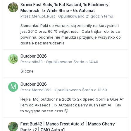
3x mix Fast Buds, 1x Fat Bastard, 1x Blackberry
Moonrock, 1x White Rhino - 6x Automat
Przez
Men_of_Rust
·
Opublikowano
21 godzin temu
Siemanko. Póki co warunki się zmieniły na korzystne i
jest 26°C oraz 60 % wilgotności. Cała trójka robi to co
powinna, puchnie,nie marudzi i przyjmuje wszystko co
dostaje bez marudzenia.
Outdoor 2026
Przez
stix33
·
Opublikowano
Środa o 14:40
Śliczne
Outdoor 2026
Przez
Marcel852
·
Opublikowano
Środa o 13:50
Hejka Mój outdoor na 2026 to 2x Speed Gorrilla Glue Af
Fem od Akseeds i 1x AutoBlack Berry Kush Fem AF Tak
to wygląda na ten czas 🙂
Fast Bud42 | Mango Frost Auto x1 | Mango Cherry
Runtz x2 | GMO Auto x1