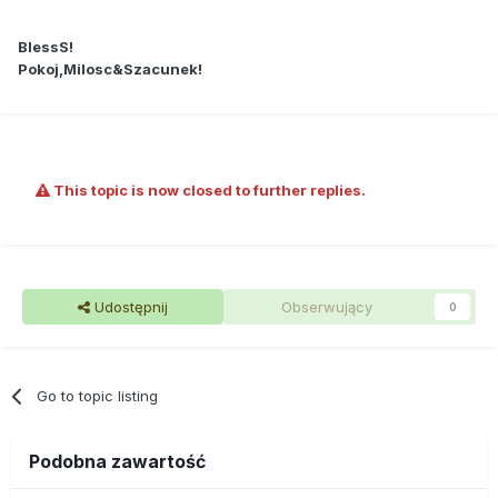
BlessS!
Pokoj,Milosc&Szacunek!
This topic is now closed to further replies.
Udostępnij
Obserwujący
0
Go to topic listing
Podobna zawartość