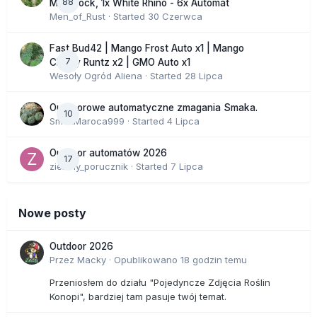
88
Moonrock, 1x White Rhino - 6x Automat
Men_of_Rust
· Started
30 Czerwca
Fast Bud42 | Mango Frost Auto x1 | Mango
7
Cherry Runtz x2 | GMO Auto x1
Wesoły Ogród Aliena
· Started
28 Lipca
Outdoorowe automatyczne zmagania Smaka.
10
SmakMaroca999
· Started
4 Lipca
Outdoor automatów 2026
17
zielony_porucznik
· Started
7 Lipca
Nowe posty
Outdoor 2026
Przez
Macky
·
Opublikowano
18 godzin temu
Przeniosłem do działu "Pojedyncze Zdjęcia Roślin
Konopi", bardziej tam pasuje twój temat.