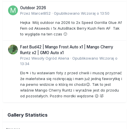
Outdoor 2026
Przez
Marcel852
·
Opublikowano
Wczoraj o 13:50
Hejka Mój outdoor na 2026 to 2x Speed Gorrilla Glue Af
Fem od Akseeds i 1x AutoBlack Berry Kush Fem AF Tak
to wygląda na ten czas 🙂
Fast Bud42 | Mango Frost Auto x1 | Mango Cherry
Runtz x2 | GMO Auto x1
Przez
Wesoły Ogród Aliena
·
Opublikowano
Wczoraj o
13:34
Elo👊 i tu wstawiam foty z przed chwili i muszę przyznać
że maleństwa się rozkręcają i mam już jedną faworytkę i
na pewno widzicie o którą mi chodzi😉. Tak to jest
właśnie Mango Cherry Runtz i wyraźnie jest do przodu
od pozostałych. Pozdro mordki wędzone 😉 🤣
Gallery Statistics