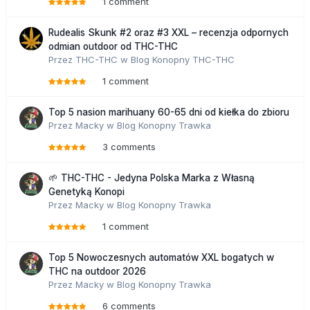
1 comment
Rudealis Skunk #2 oraz #3 XXL – recenzja odpornych
odmian outdoor od THC-THC
Przez
THC-THC
w
Blog Konopny THC-THC
1 comment
Top 5 nasion marihuany 60-65 dni od kiełka do zbioru
Przez
Macky
w
Blog Konopny Trawka
3 comments
🌱 THC-THC - Jedyna Polska Marka z Własną
Genetyką Konopi
Przez
Macky
w
Blog Konopny Trawka
1 comment
Top 5 Nowoczesnych automatów XXL bogatych w
THC na outdoor 2026
Przez
Macky
w
Blog Konopny Trawka
6 comments