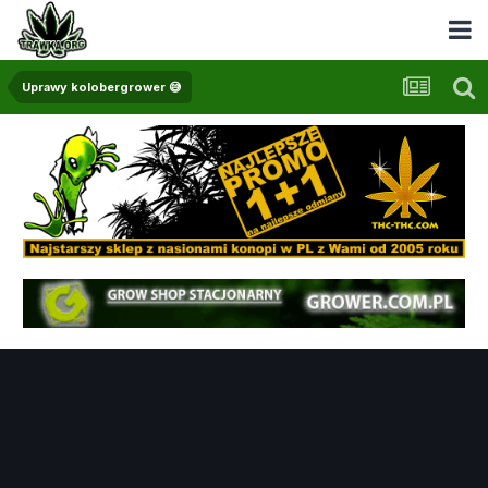
Uprawy kolobergrower 😅