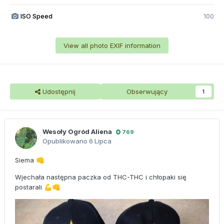
ISO Speed
100
View all photo EXIF information
Udostępnij
Obserwujący
1
Wesoły Ogród Aliena
769
Opublikowano
6 Lipca
Siema
👊
Wjechała następna paczka od THC-THC i chłopaki się
postarali
💪
👊