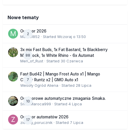
Nowe tematy
Outdoor 2026
2
Marcel852
· Started
Wczoraj o 13:50
3x mix Fast Buds, 1x Fat Bastard, 1x Blackberry
88
Moonrock, 1x White Rhino - 6x Automat
Men_of_Rust
· Started
30 Czerwca
Fast Bud42 | Mango Frost Auto x1 | Mango
7
Cherry Runtz x2 | GMO Auto x1
Wesoły Ogród Aliena
· Started
28 Lipca
Outdoorowe automatyczne zmagania Smaka.
10
SmakMaroca999
· Started
4 Lipca
Outdoor automatów 2026
17
zielony_porucznik
· Started
7 Lipca