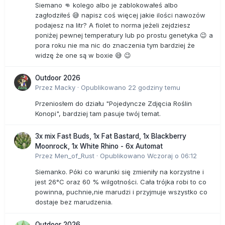
Siemano 👊 kolego albo je zablokowałeś albo
zagłodziłeś 😅 napisz coś więcej jakie ilości nawozów
podajesz na litr? A fiolet to norma jeżeli zejdziesz
poniżej pewnej temperatury lub po prostu genetyka 😉 a
pora roku nie ma nic do znaczenia tym bardziej że
widzę że one są w boxie 😅 😉
Outdoor 2026
Przez
Macky
·
Opublikowano
22 godziny temu
Przeniosłem do działu "Pojedyncze Zdjęcia Roślin
Konopi", bardziej tam pasuje twój temat.
3x mix Fast Buds, 1x Fat Bastard, 1x Blackberry
Moonrock, 1x White Rhino - 6x Automat
Przez
Men_of_Rust
·
Opublikowano
Wczoraj o 06:12
Siemanko. Póki co warunki się zmieniły na korzystne i
jest 26°C oraz 60 % wilgotności. Cała trójka robi to co
powinna, puchnie,nie marudzi i przyjmuje wszystko co
dostaje bez marudzenia.
Outdoor 2026