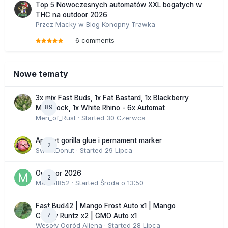
Top 5 Nowoczesnych automatów XXL bogatych w
THC na outdoor 2026
Przez
Macky
w
Blog Konopny Trawka
6 comments
Nowe tematy
3x mix Fast Buds, 1x Fat Bastard, 1x Blackberry
89
Moonrock, 1x White Rhino - 6x Automat
Men_of_Rust
· Started
30 Czerwca
Apricot gorilla glue i pernament marker
2
SweetDonut
· Started
29 Lipca
Outdoor 2026
2
Marcel852
· Started
Środa o 13:50
Fast Bud42 | Mango Frost Auto x1 | Mango
7
Cherry Runtz x2 | GMO Auto x1
Wesoły Ogród Aliena
· Started
28 Lipca