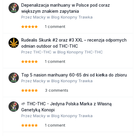
Depenalizacja marihuany w Polsce pod coraz
większym znakiem zapytania
Przez
Macky
w
Blog Konopny Trawka
1 comment
Rudealis Skunk #2 oraz #3 XXL – recenzja odpornych
odmian outdoor od THC-THC
Przez
THC-THC
w
Blog Konopny THC-THC
1 comment
Top 5 nasion marihuany 60-65 dni od kiełka do zbioru
Przez
Macky
w
Blog Konopny Trawka
3 comments
🌱 THC-THC - Jedyna Polska Marka z Własną
Genetyką Konopi
Przez
Macky
w
Blog Konopny Trawka
1 comment