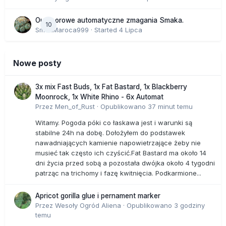
Outdoorowe automatyczne zmagania Smaka.
10
SmakMaroca999
· Started
4 Lipca
Nowe posty
3x mix Fast Buds, 1x Fat Bastard, 1x Blackberry
Moonrock, 1x White Rhino - 6x Automat
Przez
Men_of_Rust
·
Opublikowano
37 minut temu
Witamy. Pogoda póki co łaskawa jest i warunki są
stabilne 24h na dobę. Dołożyłem do podstawek
nawadniających kamienie napowietrzające żeby nie
musieć tak często ich czyścić.Fat Bastard ma około 14
dni życia przed sobą a pozostała dwójka około 4 tygodni
patrząc na trichomy i fazę kwitnięcia. Podkarmione...
Apricot gorilla glue i pernament marker
Przez
Wesoły Ogród Aliena
·
Opublikowano
3 godziny
temu