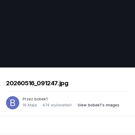
Image Tools
20260516_091247.jpg
Przez
bobek1
16 Maja
474 wyświetleń
View bobek1's images