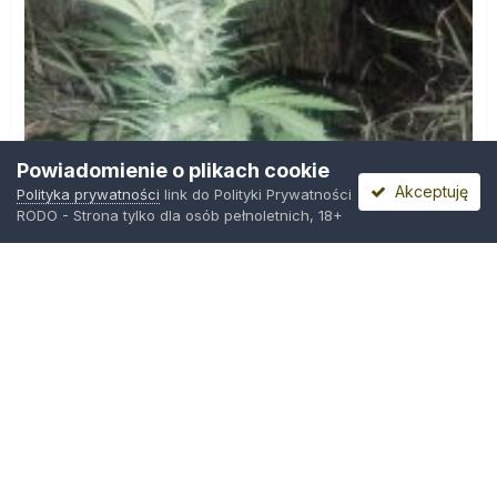
Powiadomienie o plikach cookie
Akceptuję
Polityka prywatności
link do Polityki Prywatności
RODO - Strona tylko dla osób pełnoletnich, 18+
IMG_20260804_221841.jpg
Przez
zielony_porucznik
,
Środa o 00:23
Polityka prywatności
Kontakt
Ciasteczka
Trawka.org
Powered by Invision Community