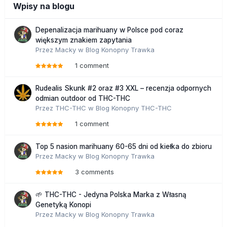
Wpisy na blogu
Depenalizacja marihuany w Polsce pod coraz
większym znakiem zapytania
Przez
Macky
w
Blog Konopny Trawka
1 comment
Rudealis Skunk #2 oraz #3 XXL – recenzja odpornych
odmian outdoor od THC-THC
Przez
THC-THC
w
Blog Konopny THC-THC
1 comment
Top 5 nasion marihuany 60-65 dni od kiełka do zbioru
Przez
Macky
w
Blog Konopny Trawka
3 comments
🌱 THC-THC - Jedyna Polska Marka z Własną
Genetyką Konopi
Przez
Macky
w
Blog Konopny Trawka