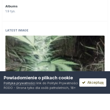
Albums
1.9 tys.
LATEST IMAGE
Powiadomienie o plikach cookie
Akceptuję
Polityka prywatności
link do Polityki Prywatności
RODO - Strona tylko dla osób pełnoletnich, 18+
IMG_20260804_221841.jpg
Przez
zielony_porucznik
,
Środa o 00:23