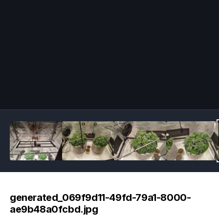
Image Tools
generated_069f9d11-49fd-79a1-8000-
ae9b48a0fcbd.jpg