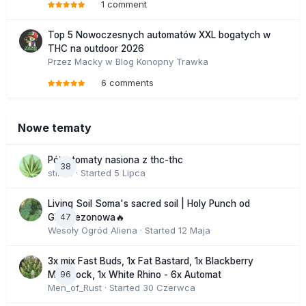
1 comment
Top 5 Nowoczesnych automatów XXL bogatych w
THC na outdoor 2026
Przez
Macky
w
Blog Konopny Trawka
6 comments
Nowe tematy
Półautomaty nasiona z thc-thc
38
stix33
· Started
5 Lipca
Living Soil Soma's sacred soil | Holy Punch od
47
GHS sezonowa🔥
Wesoły Ogród Aliena
· Started
12 Maja
3x mix Fast Buds, 1x Fat Bastard, 1x Blackberry
96
Moonrock, 1x White Rhino - 6x Automat
Men_of_Rust
· Started
30 Czerwca