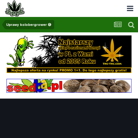
Uprawy kolobergrower 😅