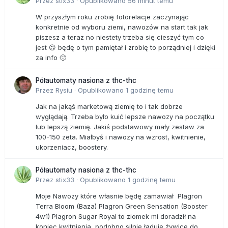
Przez
stix33
·
Opublikowano
56 minut temu
W przyszłym roku zrobię fotorelacje zaczynając
konkretnie od wyboru ziemi, nawozów na start tak jak
piszesz a teraz no niestety trzeba się cieszyć tym co
jest 😉 będę o tym pamiętał i zrobię to porządniej i dzięki
za info 🙂
Półautomaty nasiona z thc-thc
Przez
Rysiu
·
Opublikowano
1 godzinę temu
Jak na jakąś marketową ziemię to i tak dobrze
wyglądają. Trzeba było kuić lepsze nawozy na początku
lub lepszą ziemię. Jakiś podstawowy mały zestaw za
100-150 zeta. Miałbyś i nawozy na wzrost, kwitnienie,
ukorzeniacz, boostery.
Półautomaty nasiona z thc-thc
Przez
stix33
·
Opublikowano
1 godzinę temu
Moje Nawozy które własnie będę zamawiał Plagron
Terra Bloom (Baza) Plagron Green Sensation (Booster
4w1) Plagron Sugar Royal to ziomek mi doradził na
koniec kwitnienia, podobno silnie ładuje żywice do