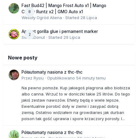
Fast Bud42 | Mango Frost Auto x1 | Mango
8
Cherry Runtz x2 | GMO Auto x1
Wesoły Ogród Aliena
· Started
28 Lipca
Apricot gorilla glue i pernament marker
2
SweetDonut
· Started
29 Lipca
Nowe posty
Półautomaty nasiona z thc-thc
Przez
Rysiu
·
Opublikowano
54 minuty temu
Na pewno pomoże. Kup jakiegoś plagrona albo biobizza
albo canna. Wrzuć to w doniczki takie 25 litrów. Do tego
jakiś zestaw nawozów. Efekty będą o wiele lepsze.
Ewentualnie porobić doły w ziemii i zasypać dobrą
ziemią. Ostatnio widziałem na growdiaries jak durban
poison tak gość uprawia i spore krzaczory porosły. I...
Półautomaty nasiona z thc-thc