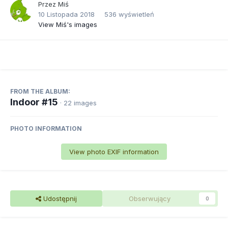
Przez
Miś
10 Listopada 2018
536 wyświetleń
View Miś's images
FROM THE ALBUM:
Indoor #15
· 22 images
PHOTO INFORMATION
View photo EXIF information
Udostępnij
Obserwujący
0