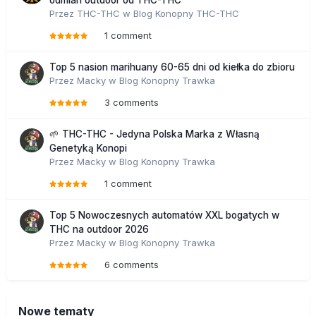
odmian outdoor od THC-THC
Przez
THC-THC
w
Blog Konopny THC-THC
1 comment
Top 5 nasion marihuany 60-65 dni od kiełka do zbioru
Przez
Macky
w
Blog Konopny Trawka
3 comments
🌱 THC-THC - Jedyna Polska Marka z Własną
Genetyką Konopi
Przez
Macky
w
Blog Konopny Trawka
1 comment
Top 5 Nowoczesnych automatów XXL bogatych w
THC na outdoor 2026
Przez
Macky
w
Blog Konopny Trawka
6 comments
Nowe tematy