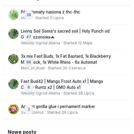
Półautomaty nasiona z thc-thc
38
stix33
· Started
5 Lipca
Living Soil Soma's sacred soil | Holy Punch od
47
GHS sezonowa🔥
Wesoły Ogród Aliena
· Started
12 Maja
3x mix Fast Buds, 1x Fat Bastard, 1x Blackberry
96
Moonrock, 1x White Rhino - 6x Automat
Men_of_Rust
· Started
30 Czerwca
Fast Bud42 | Mango Frost Auto x1 | Mango
8
Cherry Runtz x2 | GMO Auto x1
Wesoły Ogród Aliena
· Started
28 Lipca
Apricot gorilla glue i pernament marker
2
SweetDonut
· Started
29 Lipca
Nowe posty