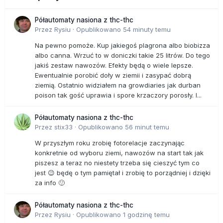
Półautomaty nasiona z thc-thc
Przez
Rysiu
·
Opublikowano
54 minuty temu
Na pewno pomoże. Kup jakiegoś plagrona albo biobizza
albo canna. Wrzuć to w doniczki takie 25 litrów. Do tego
jakiś zestaw nawozów. Efekty będą o wiele lepsze.
Ewentualnie porobić doły w ziemii i zasypać dobrą
ziemią. Ostatnio widziałem na growdiaries jak durban
poison tak gość uprawia i spore krzaczory porosły. I...
Półautomaty nasiona z thc-thc
Przez
stix33
·
Opublikowano
56 minut temu
W przyszłym roku zrobię fotorelacje zaczynając
konkretnie od wyboru ziemi, nawozów na start tak jak
piszesz a teraz no niestety trzeba się cieszyć tym co
jest 😉 będę o tym pamiętał i zrobię to porządniej i dzięki
za info 🙂
Półautomaty nasiona z thc-thc
Przez
Rysiu
·
Opublikowano
1 godzinę temu