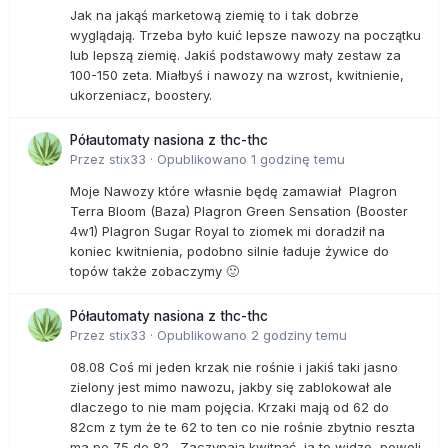
Jak na jakąś marketową ziemię to i tak dobrze
wyglądają. Trzeba było kuić lepsze nawozy na początku
lub lepszą ziemię. Jakiś podstawowy mały zestaw za
100-150 zeta. Miałbyś i nawozy na wzrost, kwitnienie,
ukorzeniacz, boostery.
Półautomaty nasiona z thc-thc
Przez
stix33
·
Opublikowano
1 godzinę temu
Moje Nawozy które własnie będę zamawiał Plagron
Terra Bloom (Baza) Plagron Green Sensation (Booster
4w1) Plagron Sugar Royal to ziomek mi doradził na
koniec kwitnienia, podobno silnie ładuje żywice do
topów także zobaczymy 🙂
Półautomaty nasiona z thc-thc
Przez
stix33
·
Opublikowano
2 godziny temu
08.08 Coś mi jeden krzak nie rośnie i jakiś taki jasno
zielony jest mimo nawozu, jakby się zablokował ale
dlaczego to nie mam pojęcia. Krzaki mają od 62 do
82cm z tym że te 62 to ten co nie rośnie zbytnio reszta
ma po 75 do 82. Zaczynają kwitnąć, ja to widzę, powoli