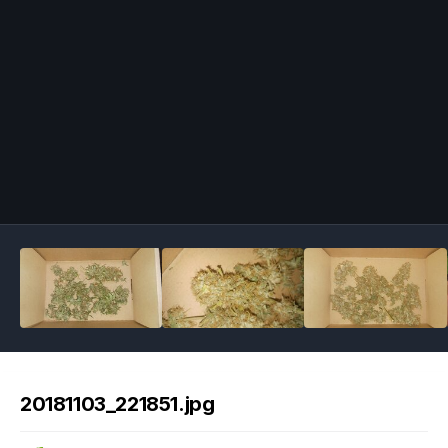
Image Tools
20181103_221851.jpg