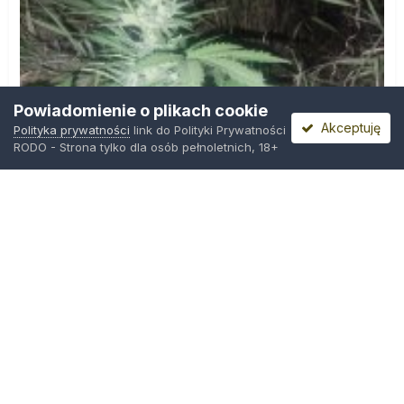
Powiadomienie o plikach cookie
Akceptuję
Polityka prywatności
link do Polityki Prywatności
RODO - Strona tylko dla osób pełnoletnich, 18+
IMG_20260804_221841.jpg
Przez
zielony_porucznik
,
Środa o 00:23
Polityka prywatności
Kontakt
Ciasteczka
Trawka.org
Powered by Invision Community