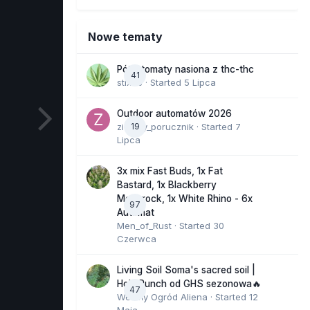
Nowe tematy
Półautomaty nasiona z thc-thc
41
stix33
· Started
5 Lipca
Outdoor automatów 2026
zielony_porucznik
19
· Started
7
Lipca
3x mix Fast Buds, 1x Fat
Bastard, 1x Blackberry
Moonrock, 1x White Rhino - 6x
97
Automat
Men_of_Rust
· Started
30
Czerwca
Living Soil Soma's sacred soil |
Holy Punch od GHS sezonowa🔥
47
Wesoły Ogród Aliena
· Started
12
Maja