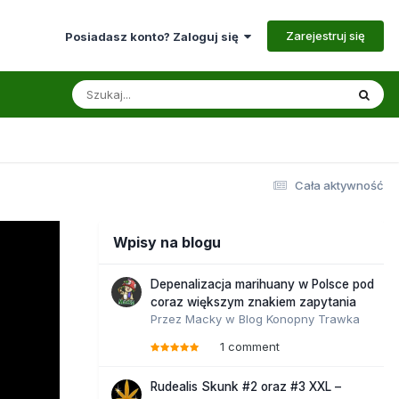
Zarejestruj się
Posiadasz konto? Zaloguj się
Cała aktywność
Wpisy na blogu
Depenalizacja marihuany w Polsce pod
coraz większym znakiem zapytania
Przez
Macky
w
Blog Konopny Trawka
1 comment
Rudealis Skunk #2 oraz #3 XXL –