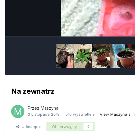
Na zewnatrz
Przez
Maszyna
3 Listopada 2018
516 wyświetleń
View Maszyna's i
Udostępnij
Obserwujący
0