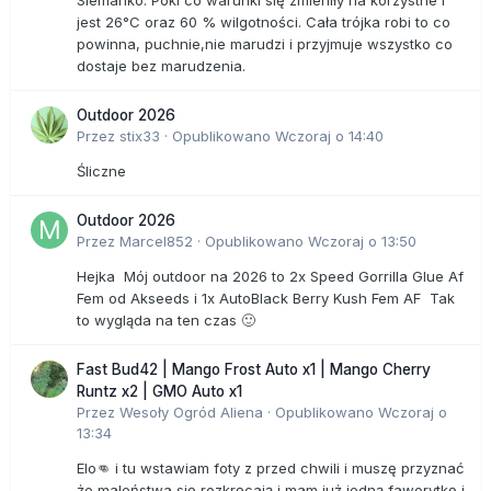
Siemanko. Póki co warunki się zmieniły na korzystne i
jest 26°C oraz 60 % wilgotności. Cała trójka robi to co
powinna, puchnie,nie marudzi i przyjmuje wszystko co
dostaje bez marudzenia.
Outdoor 2026
Przez
stix33
·
Opublikowano
Wczoraj o 14:40
Śliczne
Outdoor 2026
Przez
Marcel852
·
Opublikowano
Wczoraj o 13:50
Hejka Mój outdoor na 2026 to 2x Speed Gorrilla Glue Af
Fem od Akseeds i 1x AutoBlack Berry Kush Fem AF Tak
to wygląda na ten czas 🙂
Fast Bud42 | Mango Frost Auto x1 | Mango Cherry
Runtz x2 | GMO Auto x1
Przez
Wesoły Ogród Aliena
·
Opublikowano
Wczoraj o
13:34
Elo👊 i tu wstawiam foty z przed chwili i muszę przyznać
że maleństwa się rozkręcają i mam już jedną faworytkę i