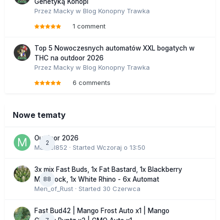
Genetyką Konopi
Przez
Macky
w
Blog Konopny Trawka
1 comment
Top 5 Nowoczesnych automatów XXL bogatych w
THC na outdoor 2026
Przez
Macky
w
Blog Konopny Trawka
6 comments
Nowe tematy
Outdoor 2026
2
Marcel852
· Started
Wczoraj o 13:50
3x mix Fast Buds, 1x Fat Bastard, 1x Blackberry
88
Moonrock, 1x White Rhino - 6x Automat
Men_of_Rust
· Started
30 Czerwca
Fast Bud42 | Mango Frost Auto x1 | Mango