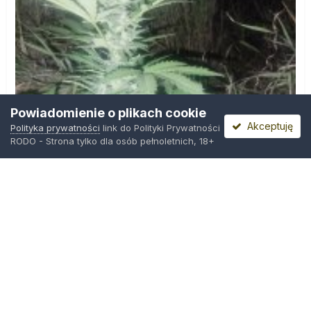
Powiadomienie o plikach cookie
Akceptuję
Polityka prywatności
link do Polityki Prywatności
RODO - Strona tylko dla osób pełnoletnich, 18+
IMG_20260804_221841.jpg
Przez
zielony_porucznik
,
Wczoraj o 00:23
Polityka prywatności
Kontakt
Ciasteczka
Trawka.org
Powered by Invision Community