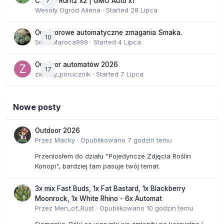
7
Cherry Runtz x2 | GMO Auto x1
Wesoły Ogród Aliena
· Started
28 Lipca
Outdoorowe automatyczne zmagania Smaka.
10
SmakMaroca999
· Started
4 Lipca
Outdoor automatów 2026
17
zielony_porucznik
· Started
7 Lipca
Nowe posty
Outdoor 2026
Przez
Macky
·
Opublikowano
7 godzin temu
Przeniosłem do działu "Pojedyncze Zdjęcia Roślin
Konopi", bardziej tam pasuje twój temat.
3x mix Fast Buds, 1x Fat Bastard, 1x Blackberry
Moonrock, 1x White Rhino - 6x Automat
Przez
Men_of_Rust
·
Opublikowano
10 godzin temu