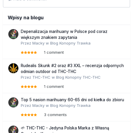
Wpisy na blogu
Depenalizacja marihuany w Polsce pod coraz
większym znakiem zapytania
Przez
Macky
w
Blog Konopny Trawka
1 comment
Rudealis Skunk #2 oraz #3 XXL – recenzja odpornych
odmian outdoor od THC-THC
Przez
THC-THC
w
Blog Konopny THC-THC
1 comment
Top 5 nasion marihuany 60-65 dni od kiełka do zbioru
Przez
Macky
w
Blog Konopny Trawka
3 comments
🌱 THC-THC - Jedyna Polska Marka z Własną