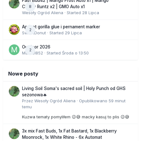
Fast Bud42 | Mango Frost Auto x1 | Mango
8
Cherry Runtz x2 | GMO Auto x1
Wesoły Ogród Aliena
· Started
28 Lipca
Apricot gorilla glue i pernament marker
2
SweetDonut
· Started
29 Lipca
Outdoor 2026
2
Marcel852
· Started
Środa o 13:50
Nowe posty
Living Soil Soma's sacred soil | Holy Punch od GHS
sezonowa🔥
Przez
Wesoły Ogród Aliena
·
Opublikowano
59 minut
temu
Kuzwa tematy pomyliłem 😉😅 macky kasuj to plis 😉😅
3x mix Fast Buds, 1x Fat Bastard, 1x Blackberry
Moonrock, 1x White Rhino - 6x Automat