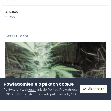
Albums
1.9 tys.
LATEST IMAGE
Powiadomienie o plikach cookie
Akceptuję
Polityka prywatności
link do Polityki Prywatności
RODO - Strona tylko dla osób pełnoletnich, 18+
IMG_20260804_221841.jpg