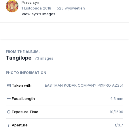
Przez
syn
1 Listopada 2018
523 wyświetleń
View syn's images
FROM THE ALBUM:
Tangilope
· 73 images
PHOTO INFORMATION
Taken with
EASTMAN KODAK COMPANY PIXPRO AZ251
Focal Length
4.3 mm
Exposure Time
10/1500
Aperture
f/3.7
f