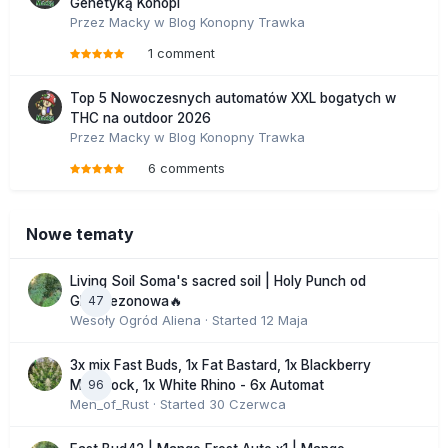
Genetyką Konopi
Przez
Macky
w
Blog Konopny Trawka
1 comment
Top 5 Nowoczesnych automatów XXL bogatych w
THC na outdoor 2026
Przez
Macky
w
Blog Konopny Trawka
6 comments
Nowe tematy
Living Soil Soma's sacred soil | Holy Punch od
47
GHS sezonowa🔥
Wesoły Ogród Aliena
· Started
12 Maja
3x mix Fast Buds, 1x Fat Bastard, 1x Blackberry
96
Moonrock, 1x White Rhino - 6x Automat
Men_of_Rust
· Started
30 Czerwca