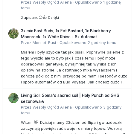
Przez
Wesoły Ogród Aliena
·
Opublikowano
1 godzinę
temu
Zapisane😉👍 Dzięki
3x mix Fast Buds, 1x Fat Bastard, 1x Blackberry
Moonrock, 1x White Rhino - 6x Automat
Przez
Men_of_Rust
·
Opublikowano
2 godziny temu
Miałem i były szybkie tak jak pisali. Poprawne palenie z
tego wyszło ale to było jakiś czas temu i być może
dopracowali genetykę, bynajmniej tak wynika z ich
opisów na stronie. Ja ostatniego mixa wysadzilem i
kończę póki co z nimi przygodę bo mam i sezonów dużo
i sporo automatów od Bud Voyage. Jak chcesz dużo i...
Living Soil Soma's sacred soil | Holy Punch od GHS
sezonowa🔥
Przez
Wesoły Ogród Aliena
·
Opublikowano
3 godziny
temu
Witam 👋 Dzisiaj mamy 23dzien od flipa i gwiazdeczki
zaczynają powiększać swoje rozmiary topów. Wczoraj