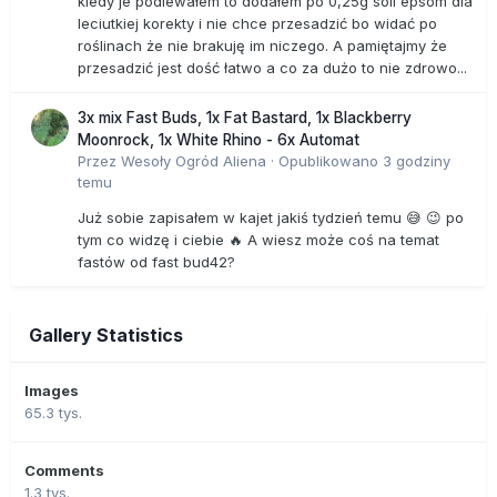
kiedy je podlewałem to dodałem po 0,25g soli epsom dla
leciutkiej korekty i nie chce przesadzić bo widać po
roślinach że nie brakuję im niczego. A pamiętajmy że
przesadzić jest dość łatwo a co za dużo to nie zdrowo...
3x mix Fast Buds, 1x Fat Bastard, 1x Blackberry
Moonrock, 1x White Rhino - 6x Automat
Przez
Wesoły Ogród Aliena
·
Opublikowano
3 godziny
temu
Już sobie zapisałem w kajet jakiś tydzień temu 😅 😉 po
tym co widzę i ciebie 🔥 A wiesz może coś na temat
fastów od fast bud42?
Gallery Statistics
Images
65.3 tys.
Comments
1.3 tys.