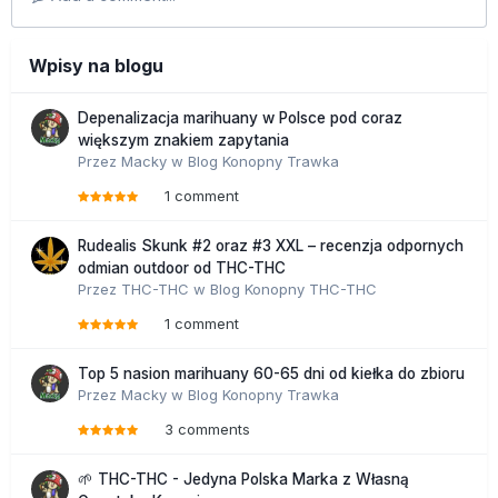
Wpisy na blogu
Depenalizacja marihuany w Polsce pod coraz
większym znakiem zapytania
Przez
Macky
w
Blog Konopny Trawka
1 comment
Rudealis Skunk #2 oraz #3 XXL – recenzja odpornych
odmian outdoor od THC-THC
Przez
THC-THC
w
Blog Konopny THC-THC
1 comment
Top 5 nasion marihuany 60-65 dni od kiełka do zbioru
Przez
Macky
w
Blog Konopny Trawka
3 comments
🌱 THC-THC - Jedyna Polska Marka z Własną