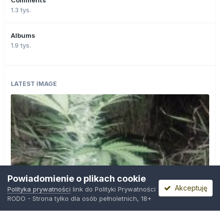
Comments
1.3 tys.
Albums
1.9 tys.
LATEST IMAGE
Powiadomienie o plikach cookie
Akceptuję
Polityka prywatności
link do Polityki Prywatności
RODO - Strona tylko dla osób pełnoletnich, 18+