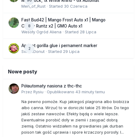
96
Moonrock, 1x White Rhino - 6x Automat
Men_of_Rust
· Started
30 Czerwca
Fast Bud42 | Mango Frost Auto x1 | Mango
8
Cherry Runtz x2 | GMO Auto x1
Wesoły Ogród Aliena
· Started
28 Lipca
Apricot gorilla glue i pernament marker
2
SweetDonut
· Started
29 Lipca
Nowe posty
Półautomaty nasiona z thc-thc
Przez
Rysiu
·
Opublikowano
43 minuty temu
Na pewno pomoże. Kup jakiegoś plagrona albo biobizza
albo canna. Wrzuć to w doniczki takie 25 litrów. Do tego
jakiś zestaw nawozów. Efekty będą o wiele lepsze.
Ewentualnie porobić doły w ziemii i zasypać dobrą
ziemią. Ostatnio widziałem na growdiaries jak durban
poison tak gość uprawia i spore krzaczory porosły. I...