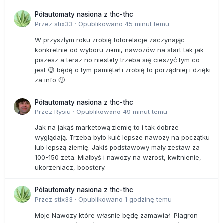
Półautomaty nasiona z thc-thc
Przez
stix33
·
Opublikowano
45 minut temu
W przyszłym roku zrobię fotorelacje zaczynając
konkretnie od wyboru ziemi, nawozów na start tak jak
piszesz a teraz no niestety trzeba się cieszyć tym co
jest 😉 będę o tym pamiętał i zrobię to porządniej i dzięki
za info 🙂
Półautomaty nasiona z thc-thc
Przez
Rysiu
·
Opublikowano
49 minut temu
Jak na jakąś marketową ziemię to i tak dobrze
wyglądają. Trzeba było kuić lepsze nawozy na początku
lub lepszą ziemię. Jakiś podstawowy mały zestaw za
100-150 zeta. Miałbyś i nawozy na wzrost, kwitnienie,
ukorzeniacz, boostery.
Półautomaty nasiona z thc-thc
Przez
stix33
·
Opublikowano
1 godzinę temu
Moje Nawozy które własnie będę zamawiał Plagron