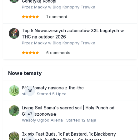
Genetyką Konopi
Przez
Macky
w
Blog Konopny Trawka
1 comment
Top 5 Nowoczesnych automatów XXL bogatych w
THC na outdoor 2026
Przez
Macky
w
Blog Konopny Trawka
6 comments
Nowe tematy
Półautomaty nasiona z thc-thc
38
stix33
· Started
5 Lipca
Living Soil Soma's sacred soil | Holy Punch od
47
GHS sezonowa🔥
Wesoły Ogród Aliena
· Started
12 Maja
3x mix Fast Buds, 1x Fat Bastard, 1x Blackberry