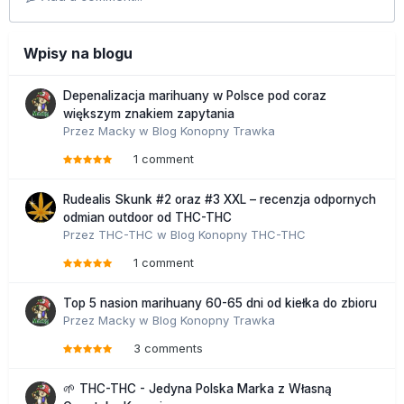
Wpisy na blogu
Depenalizacja marihuany w Polsce pod coraz
większym znakiem zapytania
Przez
Macky
w
Blog Konopny Trawka
1 comment
Rudealis Skunk #2 oraz #3 XXL – recenzja odpornych
odmian outdoor od THC-THC
Przez
THC-THC
w
Blog Konopny THC-THC
1 comment
Top 5 nasion marihuany 60-65 dni od kiełka do zbioru
Przez
Macky
w
Blog Konopny Trawka
3 comments
🌱 THC-THC - Jedyna Polska Marka z Własną