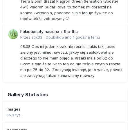
Terra Bloom (Baza) Plagron Green Sensation (Booster
4w1) Plagron Sugar Royal to ziomek mi doradził na
koniec kwitnienia, podobno silnie ładuje żywice do
topów także zobaczymy 🙂
Półautomaty nasiona z thc-thc
Przez
stix33
·
Opublikowano
1 godzinę temu
08.08 Coś mi jeden krzak nie rośnie i jakiś taki jasno
zielony jest mimo nawozu, jakby się zablokował ale
dlaczego to nie mam pojęcia. Krzaki mają od 62 do
82cm z tym że te 62 to ten co nie rośnie zbytnio reszta
ma po 75 do 82. Zaczynają kwitnąć, ja to widzę, powoli
ale zaczynają także zamawiamy nawozy
Gallery Statistics
Images
65.3 tys.