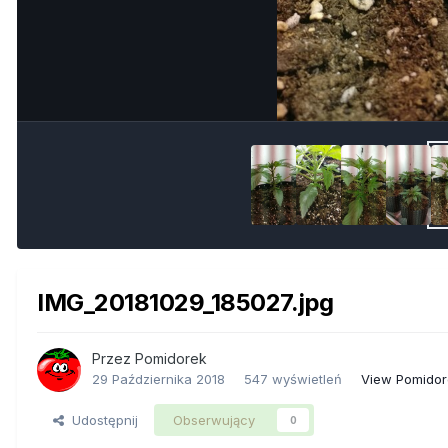
IMG_20181029_185027.jpg
Przez
Pomidorek
29 Października 2018
547 wyświetleń
View Pomidor
Udostępnij
Obserwujący
0