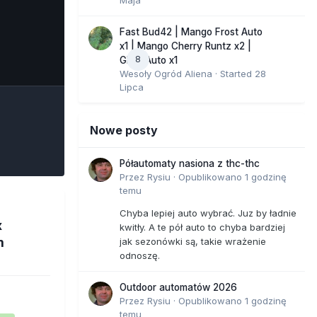
Fast Bud42 | Mango Frost Auto
x1 | Mango Cherry Runtz x2 |
8
e Tools
GMO Auto x1
Wesoły Ogród Aliena
· Started
28
Lipca
Nowe posty
Półautomaty nasiona z thc-thc
Przez
Rysiu
·
Opublikowano
1 godzinę
temu
Chyba lepiej auto wybrać. Juz by ładnie
x
kwitły. A te pół auto to chyba bardziej
m
jak sezonówki są, takie wrażenie
odnoszę.
Outdoor automatów 2026
Przez
Rysiu
·
Opublikowano
1 godzinę
temu