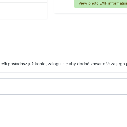
View photo EXIF informatio
eśli posiadasz już konto,
zaloguj się
aby dodać zawartość za jego