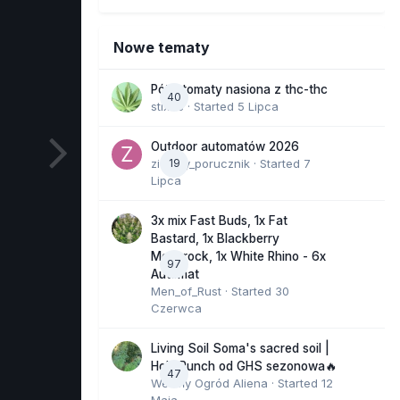
Nowe tematy
Półautomaty nasiona z thc-thc
40
stix33
· Started
5 Lipca
Outdoor automatów 2026
zielony_porucznik
19
· Started
7
Lipca
3x mix Fast Buds, 1x Fat
Bastard, 1x Blackberry
Moonrock, 1x White Rhino - 6x
97
Automat
Men_of_Rust
· Started
30
Czerwca
Living Soil Soma's sacred soil |
Holy Punch od GHS sezonowa🔥
47
Wesoły Ogród Aliena
· Started
12
Maja