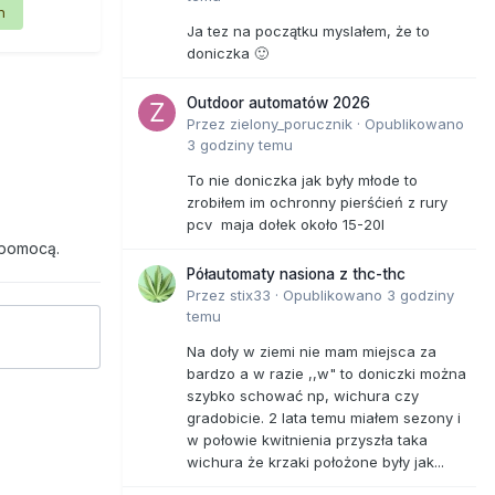
n
Ja tez na początku myslałem, że to
doniczka 🙂
Outdoor automatów 2026
Przez
zielony_porucznik
·
Opublikowano
3 godziny temu
To nie doniczka jak były młode to
zrobiłem im ochronny pierśćień z rury
pcv maja dołek około 15-20l
 pomocą.
Półautomaty nasiona z thc-thc
Przez
stix33
·
Opublikowano
3 godziny
temu
Na doły w ziemi nie mam miejsca za
bardzo a w razie ,,w" to doniczki można
szybko schować np, wichura czy
gradobicie. 2 lata temu miałem sezony i
w połowie kwitnienia przyszła taka
wichura że krzaki położone były jak...