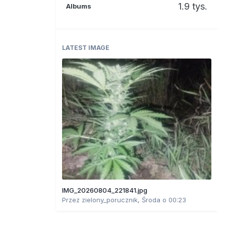
1.9 tys.
Albums
LATEST IMAGE
IMG_20260804_221841.jpg
Przez
zielony_porucznik
,
Środa o 00:23