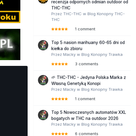
recenzja odpornych odmian outdoor od
THC-THC
Przez
THC-THC
w
Blog Konopny THC-
THC
1 comment
Top 5 nasion marihuany 60-65 dni od
kiełka do zbioru
Przez
Macky
w
Blog Konopny Trawka
3 comments
🌱 THC-THC - Jedyna Polska Marka z
Własną Genetyką Konopi
Przez
Macky
w
Blog Konopny Trawka
1 comment
Top 5 Nowoczesnych automatów XXL
bogatych w THC na outdoor 2026
Przez
Macky
w
Blog Konopny Trawka
6 comments