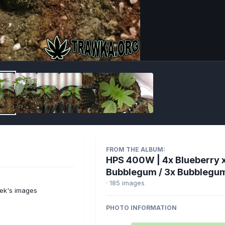
Imag
FROM THE ALBUM:
HPS 400W | 4x Blueberry 
Bubblegum / 3x Bubblegu
· 185 images
ek's images
PHOTO INFORMATION