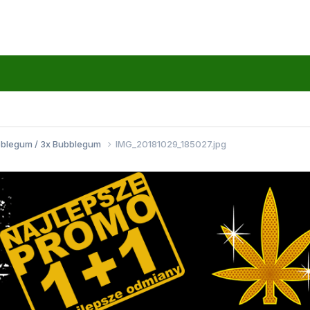
bblegum / 3x Bubblegum
IMG_20181029_185027.jpg