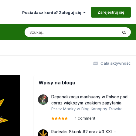
Zarejestruj się
Posiadasz konto? Zaloguj się
Cała aktywność
Wpisy na blogu
Depenalizacja marihuany w Polsce pod
coraz większym znakiem zapytania
Przez
Macky
w
Blog Konopny Trawka
1 comment
Rudealis Skunk #2 oraz #3 XXL –