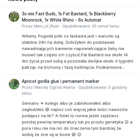
3x mix Fast Buds, 1x Fat Bastard, 1x Blackberry
Moonrock, 1x White Rhino - 6x Automat
Przez
Men_of_Rust
·
Opublikowano
25 minut temu
Witamy. Pogoda póki co łaskawa jest i warunki są
stabilne 24h na dobę. Dołożyłem do podstawek
nawadniających kamienie napowietrzające żeby nie
musieć tak często ich czyścić.Fat Bastard ma około 14
dni życia przed sobą a pozostała dwójka około 4 tygodni
patrząc na trichomy i fazę kwitnięcia. Podkarmione...
Apricot gorilla glue i pernament marker
Przez
Wesoły Ogród Aliena
·
Opublikowano
3 godziny
temu
Siemano 👊 kolego albo je zablokowałeś albo
zagłodziłeś 😅 napisz coś więcej jakie ilości nawozów
podajesz na litr? A fiolet to norma jeżeli zejdziesz
poniżej pewnej temperatury lub po prostu genetyka 😉 a
pora roku nie ma nic do znaczenia tym bardziej że
widzę że one są w boxie 😅 😉