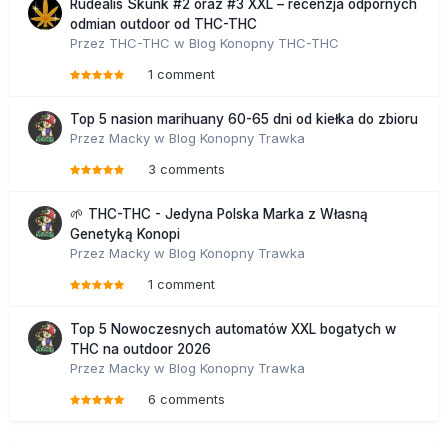
Rudealis Skunk #2 oraz #3 XXL – recenzja odpornych
odmian outdoor od THC-THC
Przez
THC-THC
w
Blog Konopny THC-THC
1 comment
Top 5 nasion marihuany 60-65 dni od kiełka do zbioru
Przez
Macky
w
Blog Konopny Trawka
3 comments
🌱 THC-THC - Jedyna Polska Marka z Własną
Genetyką Konopi
Przez
Macky
w
Blog Konopny Trawka
1 comment
Top 5 Nowoczesnych automatów XXL bogatych w
THC na outdoor 2026
Przez
Macky
w
Blog Konopny Trawka
6 comments