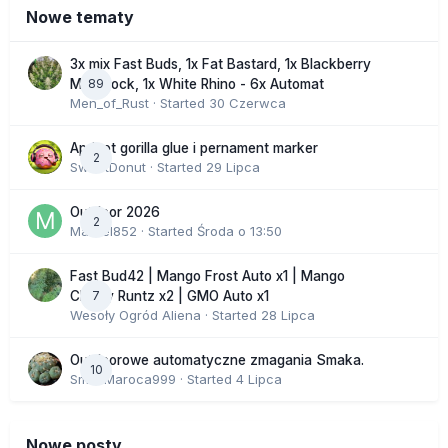
Nowe tematy
3x mix Fast Buds, 1x Fat Bastard, 1x Blackberry
89
Moonrock, 1x White Rhino - 6x Automat
Men_of_Rust
· Started
30 Czerwca
Apricot gorilla glue i pernament marker
2
SweetDonut
· Started
29 Lipca
Outdoor 2026
2
Marcel852
· Started
Środa o 13:50
Fast Bud42 | Mango Frost Auto x1 | Mango
7
Cherry Runtz x2 | GMO Auto x1
Wesoły Ogród Aliena
· Started
28 Lipca
Outdoorowe automatyczne zmagania Smaka.
10
SmakMaroca999
· Started
4 Lipca
Nowe posty