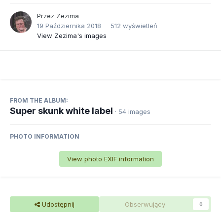
Przez
Zezima
19 Października 2018
512 wyświetleń
View Zezima's images
FROM THE ALBUM:
Super skunk white label
· 54 images
PHOTO INFORMATION
View photo EXIF information
Udostępnij
Obserwujący
0