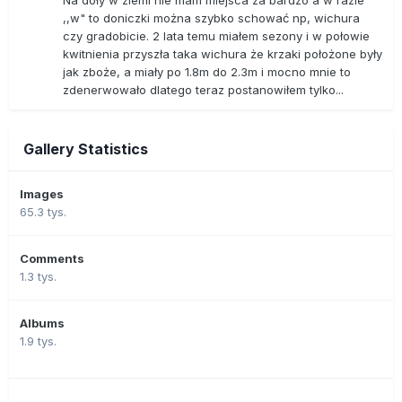
Na doły w ziemi nie mam miejsca za bardzo a w razie
,,w" to doniczki można szybko schować np, wichura
czy gradobicie. 2 lata temu miałem sezony i w połowie
kwitnienia przyszła taka wichura że krzaki położone były
jak zboże, a miały po 1.8m do 2.3m i mocno mnie to
zdenerwowało dlatego teraz postanowiłem tylko...
Gallery Statistics
Images
65.3 tys.
Comments
1.3 tys.
Albums
1.9 tys.