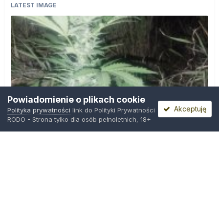
LATEST IMAGE
Powiadomienie o plikach cookie
Akceptuję
Polityka prywatności
link do Polityki Prywatności
RODO - Strona tylko dla osób pełnoletnich, 18+
IMG_20260804_221841.jpg
Przez
zielony_porucznik
,
Środa o 00:23
Polityka prywatności
Kontakt
Ciasteczka
Trawka.org
Powered by Invision Community