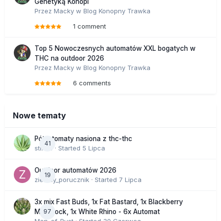
Genetyką Konopi
Przez
Macky
w
Blog Konopny Trawka
1 comment
Top 5 Nowoczesnych automatów XXL bogatych w
THC na outdoor 2026
Przez
Macky
w
Blog Konopny Trawka
6 comments
Nowe tematy
Półautomaty nasiona z thc-thc
41
stix33
· Started
5 Lipca
Outdoor automatów 2026
19
zielony_porucznik
· Started
7 Lipca
3x mix Fast Buds, 1x Fat Bastard, 1x Blackberry
97
Moonrock, 1x White Rhino - 6x Automat