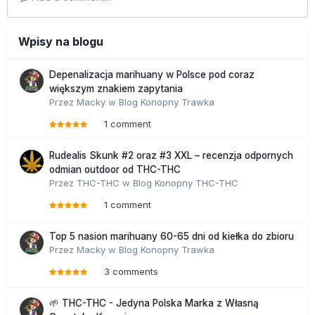
Wpisy na blogu
Depenalizacja marihuany w Polsce pod coraz
większym znakiem zapytania
Przez
Macky
w
Blog Konopny Trawka
1 comment
Rudealis Skunk #2 oraz #3 XXL – recenzja odpornych
odmian outdoor od THC-THC
Przez
THC-THC
w
Blog Konopny THC-THC
1 comment
Top 5 nasion marihuany 60-65 dni od kiełka do zbioru
Przez
Macky
w
Blog Konopny Trawka
3 comments
🌱 THC-THC - Jedyna Polska Marka z Własną