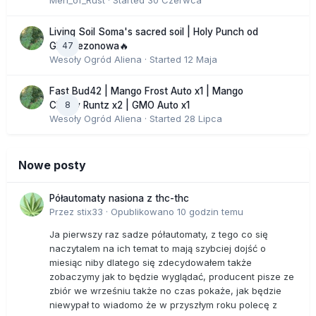
Men_of_Rust
· Started
30 Czerwca
Living Soil Soma's sacred soil | Holy Punch od
47
GHS sezonowa🔥
Wesoły Ogród Aliena
· Started
12 Maja
Fast Bud42 | Mango Frost Auto x1 | Mango
8
Cherry Runtz x2 | GMO Auto x1
Wesoły Ogród Aliena
· Started
28 Lipca
Nowe posty
Półautomaty nasiona z thc-thc
Przez
stix33
·
Opublikowano
10 godzin temu
Ja pierwszy raz sadze półautomaty, z tego co się
naczytalem na ich temat to mają szybciej dojść o
miesiąc niby dlatego się zdecydowałem także
zobaczymy jak to będzie wyglądać, producent pisze ze
zbiór we wrześniu także no czas pokaże, jak będzie
niewypał to wiadomo że w przyszłym roku polecę z