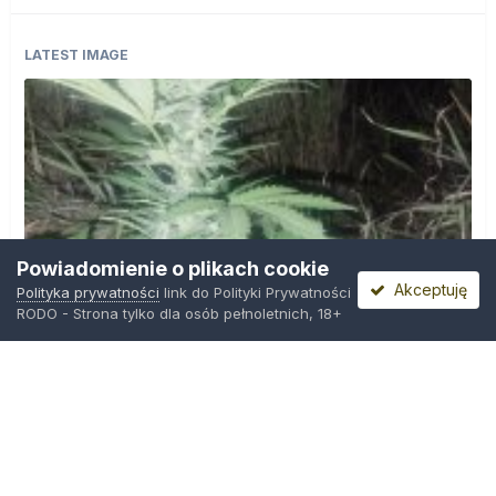
LATEST IMAGE
Powiadomienie o plikach cookie
Akceptuję
Polityka prywatności
link do Polityki Prywatności
RODO - Strona tylko dla osób pełnoletnich, 18+
IMG_20260804_221841.jpg
Przez
zielony_porucznik
,
Środa o 00:23
Polityka prywatności
Kontakt
Ciasteczka
Trawka.org