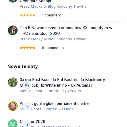
Genetyką Konopi
Przez
Macky
w
Blog Konopny Trawka
1 comment
Top 5 Nowoczesnych automatów XXL bogatych w
THC na outdoor 2026
Przez
Macky
w
Blog Konopny Trawka
6 comments
Nowe tematy
3x mix Fast Buds, 1x Fat Bastard, 1x Blackberry
89
Moonrock, 1x White Rhino - 6x Automat
Men_of_Rust
· Started
30 Czerwca
Apricot gorilla glue i pernament marker
2
SweetDonut
· Started
29 Lipca
Outdoor 2026
2