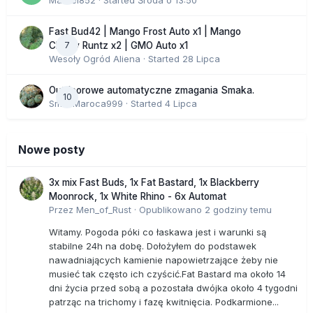
Marcel852
· Started
Środa o 13:50
Fast Bud42 | Mango Frost Auto x1 | Mango
7
Cherry Runtz x2 | GMO Auto x1
Wesoły Ogród Aliena
· Started
28 Lipca
Outdoorowe automatyczne zmagania Smaka.
10
SmakMaroca999
· Started
4 Lipca
Nowe posty
3x mix Fast Buds, 1x Fat Bastard, 1x Blackberry
Moonrock, 1x White Rhino - 6x Automat
Przez
Men_of_Rust
·
Opublikowano
2 godziny temu
Witamy. Pogoda póki co łaskawa jest i warunki są
stabilne 24h na dobę. Dołożyłem do podstawek
nawadniających kamienie napowietrzające żeby nie
musieć tak często ich czyścić.Fat Bastard ma około 14
dni życia przed sobą a pozostała dwójka około 4 tygodni
patrząc na trichomy i fazę kwitnięcia. Podkarmione...