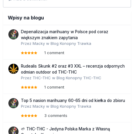
Wpisy na blogu
Depenalizacja marihuany w Polsce pod coraz
większym znakiem zapytania
Przez
Macky
w
Blog Konopny Trawka
1 comment
Rudealis Skunk #2 oraz #3 XXL – recenzja odpornych
odmian outdoor od THC-THC
Przez
THC-THC
w
Blog Konopny THC-THC
1 comment
Top 5 nasion marihuany 60-65 dni od kiełka do zbioru
Przez
Macky
w
Blog Konopny Trawka
3 comments
🌱 THC-THC - Jedyna Polska Marka z Własną