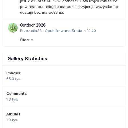
jest 26°C oraz 60 % wilgotności. Cała trójka robi to co
powinna, puchnie,nie marudzi i przyjmuje wszystko co
dostaje bez marudzenia.
Outdoor 2026
Przez
stix33
·
Opublikowano
Środa o 14:40
Śliczne
Gallery Statistics
Images
65.3 tys.
Comments
1.3 tys.
Albums
1.9 tys.