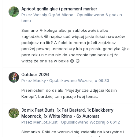
Apricot gorilla glue i pernament marker
Przez
Wesoły Ogród Aliena
·
Opublikowano
6 godzin
temu
Siemano 👊 kolego albo je zablokowałeś albo
zagłodziłeś 😅 napisz coś więcej jakie ilości nawozów
podajesz na litr? A fiolet to norma jeżeli zejdziesz
poniżej pewnej temperatury lub po prostu genetyka 😉 a
pora roku nie ma nic do znaczenia tym bardziej że
widzę że one są w boxie 😅 😉
Outdoor 2026
Przez
Macky
·
Opublikowano
Wczoraj o 09:33
Przeniosłem do działu "Pojedyncze Zdjęcia Roślin
Konopi", bardziej tam pasuje twój temat.
3x mix Fast Buds, 1x Fat Bastard, 1x Blackberry
Moonrock, 1x White Rhino - 6x Automat
Przez
Men_of_Rust
·
Opublikowano
Wczoraj o 06:12
Siemanko. Póki co warunki się zmieniły na korzystne i