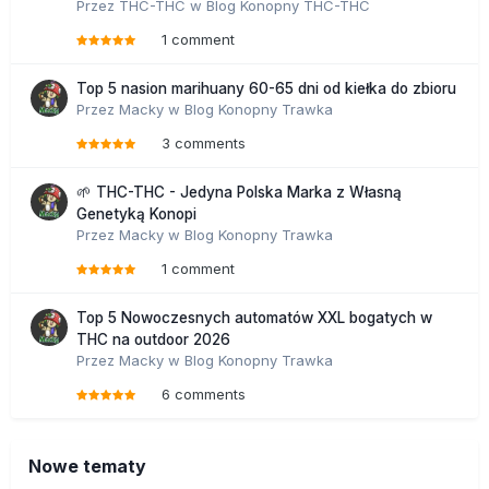
Przez
THC-THC
w
Blog Konopny THC-THC
1 comment
Top 5 nasion marihuany 60-65 dni od kiełka do zbioru
Przez
Macky
w
Blog Konopny Trawka
3 comments
🌱 THC-THC - Jedyna Polska Marka z Własną
Genetyką Konopi
Przez
Macky
w
Blog Konopny Trawka
1 comment
Top 5 Nowoczesnych automatów XXL bogatych w
THC na outdoor 2026
Przez
Macky
w
Blog Konopny Trawka
6 comments
Nowe tematy