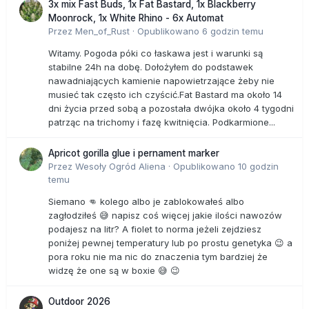
3x mix Fast Buds, 1x Fat Bastard, 1x Blackberry
Moonrock, 1x White Rhino - 6x Automat
Przez
Men_of_Rust
·
Opublikowano
6 godzin temu
Witamy. Pogoda póki co łaskawa jest i warunki są
stabilne 24h na dobę. Dołożyłem do podstawek
nawadniających kamienie napowietrzające żeby nie
musieć tak często ich czyścić.Fat Bastard ma około 14
dni życia przed sobą a pozostała dwójka około 4 tygodni
patrząc na trichomy i fazę kwitnięcia. Podkarmione...
Apricot gorilla glue i pernament marker
Przez
Wesoły Ogród Aliena
·
Opublikowano
10 godzin
temu
Siemano 👊 kolego albo je zablokowałeś albo
zagłodziłeś 😅 napisz coś więcej jakie ilości nawozów
podajesz na litr? A fiolet to norma jeżeli zejdziesz
poniżej pewnej temperatury lub po prostu genetyka 😉 a
pora roku nie ma nic do znaczenia tym bardziej że
widzę że one są w boxie 😅 😉
Outdoor 2026