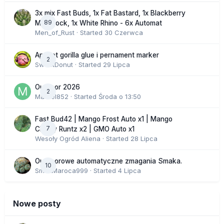
3x mix Fast Buds, 1x Fat Bastard, 1x Blackberry
89
Moonrock, 1x White Rhino - 6x Automat
Men_of_Rust
· Started
30 Czerwca
Apricot gorilla glue i pernament marker
2
SweetDonut
· Started
29 Lipca
Outdoor 2026
2
Marcel852
· Started
Środa o 13:50
Fast Bud42 | Mango Frost Auto x1 | Mango
7
Cherry Runtz x2 | GMO Auto x1
Wesoły Ogród Aliena
· Started
28 Lipca
Outdoorowe automatyczne zmagania Smaka.
10
SmakMaroca999
· Started
4 Lipca
Nowe posty