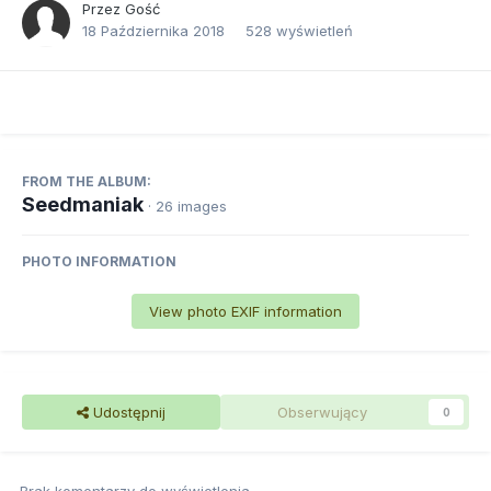
Przez Gość
18 Października 2018
528 wyświetleń
FROM THE ALBUM:
Seedmaniak
· 26 images
PHOTO INFORMATION
View photo EXIF information
Udostępnij
Obserwujący
0
Brak komentarzy do wyświetlenia