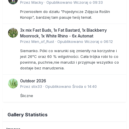
Przez
Macky
·
Opublikowano
Wczoraj o 09:33
Przeniosłem do działu "Pojedyncze Zdjęcia Roślin
Konopi", bardziej tam pasuje twój temat.
3x mix Fast Buds, 1x Fat Bastard, 1x Blackberry
Moonrock, 1x White Rhino - 6x Automat
Przez
Men_of_Rust
·
Opublikowano
Wczoraj o 06:12
Siemanko. Póki co warunki się zmieniły na korzystne i
jest 26°C oraz 60 % wilgotności. Cała trójka robi to co
powinna, puchnie,nie marudzi i przyjmuje wszystko co
dostaje bez marudzenia.
Outdoor 2026
Przez
stix33
·
Opublikowano
Środa o 14:40
Śliczne
Gallery Statistics
Images