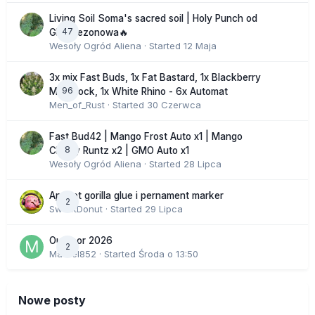
Living Soil Soma's sacred soil | Holy Punch od
47
GHS sezonowa🔥
Wesoły Ogród Aliena
· Started
12 Maja
3x mix Fast Buds, 1x Fat Bastard, 1x Blackberry
96
Moonrock, 1x White Rhino - 6x Automat
Men_of_Rust
· Started
30 Czerwca
Fast Bud42 | Mango Frost Auto x1 | Mango
8
Cherry Runtz x2 | GMO Auto x1
Wesoły Ogród Aliena
· Started
28 Lipca
Apricot gorilla glue i pernament marker
2
SweetDonut
· Started
29 Lipca
Outdoor 2026
2
Marcel852
· Started
Środa o 13:50
Nowe posty