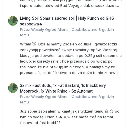
i sporo automatów od Bud Voyage. Jak chcesz dużo i...
Living Soil Soma's sacred soil | Holy Punch od GHS
sezonowa🔥
Przez
Wesoły Ogród Aliena
·
Opublikowano
8 godzin
temu
Witam 👋 Dzisiaj mamy 23dzien od flipa i gwiazdeczki
zaczynają powiększać swoje rozmiary topów. Wczoraj
kiedy je podlewałem to dodałem po 0,25g soli epsom dla
leciutkiej korekty i nie chce przesadzić bo widać po
roślinach że nie brakuję im niczego. A pamiętajmy że
przesadzić jest dość łatwo a co za dużo to nie zdrowo...
3x mix Fast Buds, 1x Fat Bastard, 1x Blackberry
Moonrock, 1x White Rhino - 6x Automat
Przez
Wesoły Ogród Aliena
·
Opublikowano
8 godzin
temu
Już sobie zapisałem w kajet jakiś tydzień temu 😅 😉 po
tym co widzę i ciebie 🔥 A wiesz może coś na temat
fastów od fast bud42?