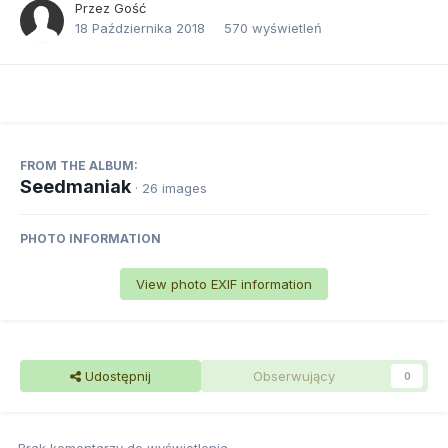
Przez Gość
18 Października 2018
570 wyświetleń
FROM THE ALBUM:
Seedmaniak
· 26 images
PHOTO INFORMATION
View photo EXIF information
Udostępnij
Obserwujący
0
Brak komentarzy do wyświetlenia