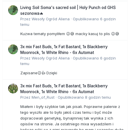
Living Soil Soma's sacred soil | Holy Punch od GHS
sezonowa🔥
Przez
Wesoły Ogród Aliena
·
Opublikowano
6 godzin
temu
Kuzwa tematy pomyliłem 😉😅 macky kasuj to plis 😉😅
3x mix Fast Buds, 1x Fat Bastard, 1x Blackberry
Moonrock, 1x White Rhino - 6x Automat
Przez
Wesoły Ogród Aliena
·
Opublikowano
6 godzin
temu
Zapisane😉👍 Dzięki
3x mix Fast Buds, 1x Fat Bastard, 1x Blackberry
Moonrock, 1x White Rhino - 6x Automat
Przez
Men_of_Rust
·
Opublikowano
8 godzin temu
Miałem i były szybkie tak jak pisali. Poprawne palenie z
tego wyszło ale to było jakiś czas temu i być może
dopracowali genetykę, bynajmniej tak wynika z ich
opisów na stronie. Ja ostatniego mixa wysadzilem i
kończę póki co z nimi przygodę bo mam i sezonów dużo