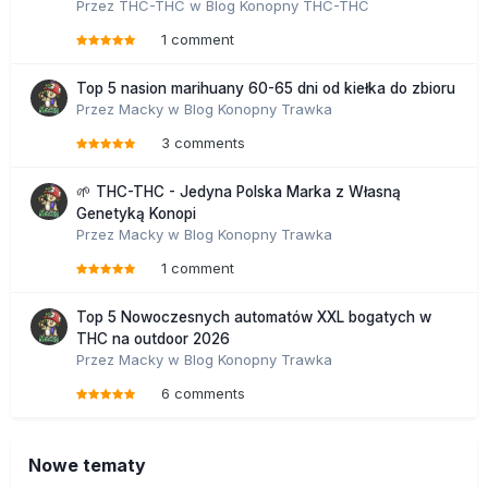
Przez
THC-THC
w
Blog Konopny THC-THC
1 comment
Top 5 nasion marihuany 60-65 dni od kiełka do zbioru
Przez
Macky
w
Blog Konopny Trawka
3 comments
🌱 THC-THC - Jedyna Polska Marka z Własną
Genetyką Konopi
Przez
Macky
w
Blog Konopny Trawka
1 comment
Top 5 Nowoczesnych automatów XXL bogatych w
THC na outdoor 2026
Przez
Macky
w
Blog Konopny Trawka
6 comments
Nowe tematy