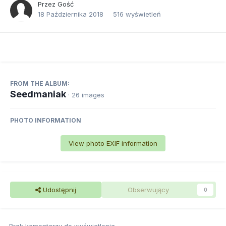
Przez Gość
18 Października 2018
516 wyświetleń
FROM THE ALBUM:
Seedmaniak
· 26 images
PHOTO INFORMATION
View photo EXIF information
Udostępnij
Obserwujący
0
Brak komentarzy do wyświetlenia