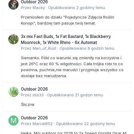
Outdoor 2026
Przez
Macky
·
Opublikowano
2 godziny temu
Przeniosłem do działu "Pojedyncze Zdjęcia Roślin
Konopi", bardziej tam pasuje twój temat.
3x mix Fast Buds, 1x Fat Bastard, 1x Blackberry
Moonrock, 1x White Rhino - 6x Automat
Przez
Men_of_Rust
·
Opublikowano
6 godzin temu
Siemanko. Póki co warunki się zmieniły na korzystne i
jest 26°C oraz 60 % wilgotności. Cała trójka robi to co
powinna, puchnie,nie marudzi i przyjmuje wszystko co
dostaje bez marudzenia.
Outdoor 2026
Przez
stix33
·
Opublikowano
21 godzin temu
Śliczne
Outdoor 2026
Przez
Marcel852
·
Opublikowano
22 godziny temu
Hejka Mój outdoor na 2026 to 2x Speed Gorrilla Glue Af