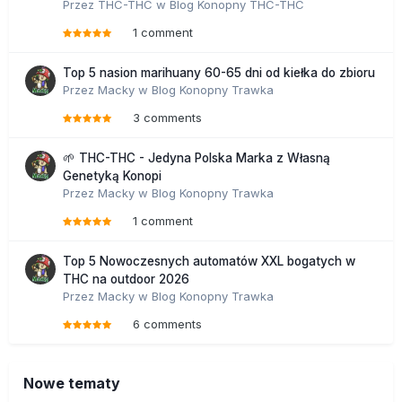
Przez
THC-THC
w
Blog Konopny THC-THC
1 comment
Top 5 nasion marihuany 60-65 dni od kiełka do zbioru
Przez
Macky
w
Blog Konopny Trawka
3 comments
🌱 THC-THC - Jedyna Polska Marka z Własną
Genetyką Konopi
Przez
Macky
w
Blog Konopny Trawka
1 comment
Top 5 Nowoczesnych automatów XXL bogatych w
THC na outdoor 2026
Przez
Macky
w
Blog Konopny Trawka
6 comments
Nowe tematy