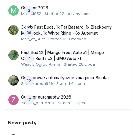
Outdoor 2026
2
Marcel852
· Started
22 godziny temu
3x mix Fast Buds, 1x Fat Bastard, 1x Blackberry
88
Moonrock, 1x White Rhino - 6x Automat
Men_of_Rust
· Started
30 Czerwca
Fast Bud42 | Mango Frost Auto x1 | Mango
7
Cherry Runtz x2 | GMO Auto x1
Wesoły Ogród Aliena
· Started
28 Lipca
Outdoorowe automatyczne zmagania Smaka.
10
SmakMaroca999
· Started
4 Lipca
Outdoor automatów 2026
17
zielony_porucznik
· Started
7 Lipca
Nowe posty