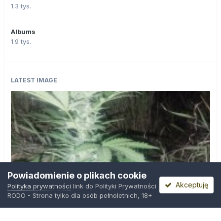
1.3 tys.
Albums
1.9 tys.
LATEST IMAGE
Powiadomienie o plikach cookie
Akceptuję
Polityka prywatności
link do Polityki Prywatności
RODO - Strona tylko dla osób pełnoletnich, 18+
IMG_20260804_221841.jpg