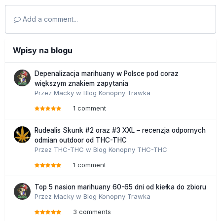
Add a comment...
Wpisy na blogu
Depenalizacja marihuany w Polsce pod coraz
większym znakiem zapytania
Przez
Macky
w
Blog Konopny Trawka
1 comment
Rudealis Skunk #2 oraz #3 XXL – recenzja odpornych
odmian outdoor od THC-THC
Przez
THC-THC
w
Blog Konopny THC-THC
1 comment
Top 5 nasion marihuany 60-65 dni od kiełka do zbioru
Przez
Macky
w
Blog Konopny Trawka
3 comments