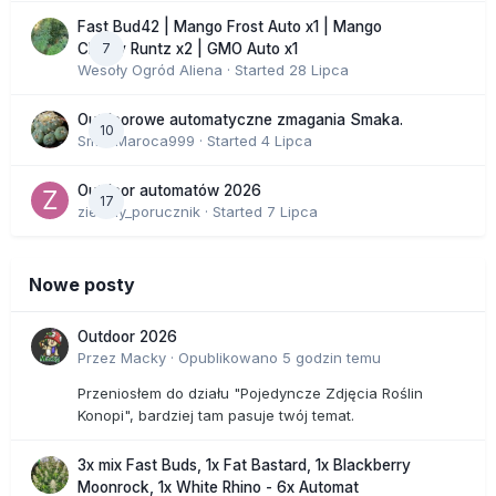
Fast Bud42 | Mango Frost Auto x1 | Mango
7
Cherry Runtz x2 | GMO Auto x1
Wesoły Ogród Aliena
· Started
28 Lipca
Outdoorowe automatyczne zmagania Smaka.
10
SmakMaroca999
· Started
4 Lipca
Outdoor automatów 2026
17
zielony_porucznik
· Started
7 Lipca
Nowe posty
Outdoor 2026
Przez
Macky
·
Opublikowano
5 godzin temu
Przeniosłem do działu "Pojedyncze Zdjęcia Roślin
Konopi", bardziej tam pasuje twój temat.
3x mix Fast Buds, 1x Fat Bastard, 1x Blackberry
Moonrock, 1x White Rhino - 6x Automat