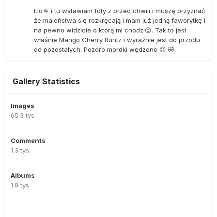
Elo👊 i tu wstawiam foty z przed chwili i muszę przyznać
że maleństwa się rozkręcają i mam już jedną faworytkę i
na pewno widzicie o którą mi chodzi😉. Tak to jest
właśnie Mango Cherry Runtz i wyraźnie jest do przodu
od pozostałych. Pozdro mordki wędzone 😉 🤣
Gallery Statistics
Images
65.3 tys.
Comments
1.3 tys.
Albums
1.9 tys.