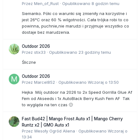
Przez
Men_of_Rust
·
Opublikowano
8 godzin temu
Siemanko. Póki co warunki się zmieniły na korzystne i
jest 26°C oraz 60 % wilgotności. Cała trójka robi to co
powinna, puchnie,nie marudzi i przyjmuje wszystko co
dostaje bez marudzenia.
Outdoor 2026
Przez
stix33
·
Opublikowano
23 godziny temu
Śliczne
Outdoor 2026
Przez
Marcel852
·
Opublikowano
Wczoraj o 13:50
Hejka Mój outdoor na 2026 to 2x Speed Gorrilla Glue Af
Fem od Akseeds i 1x AutoBlack Berry Kush Fem AF Tak
to wygląda na ten czas 🙂
Fast Bud42 | Mango Frost Auto x1 | Mango Cherry
Runtz x2 | GMO Auto x1
Przez
Wesoły Ogród Aliena
·
Opublikowano
Wczoraj o
13:34