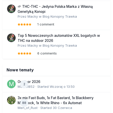
🌱 THC-THC - Jedyna Polska Marka z Własną
Genetyką Konopi
Przez
Macky
w
Blog Konopny Trawka
1 comment
Top 5 Nowoczesnych automatów XXL bogatych w
THC na outdoor 2026
Przez
Macky
w
Blog Konopny Trawka
6 comments
Nowe tematy
Outdoor 2026
2
Marcel852
· Started
Wczoraj o 13:50
3x mix Fast Buds, 1x Fat Bastard, 1x Blackberry
88
Moonrock, 1x White Rhino - 6x Automat
Men_of_Rust
· Started
30 Czerwca