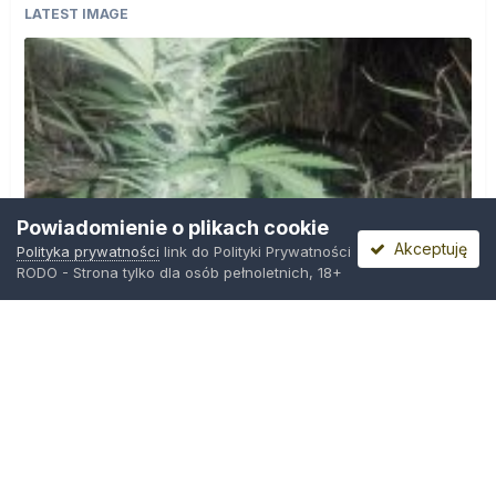
LATEST IMAGE
Powiadomienie o plikach cookie
Akceptuję
Polityka prywatności
link do Polityki Prywatności
RODO - Strona tylko dla osób pełnoletnich, 18+
IMG_20260804_221841.jpg
Przez
zielony_porucznik
,
Wczoraj o 00:23
Polityka prywatności
Kontakt
Ciasteczka
Trawka.org
Powered by Invision Community