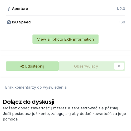
Aperture
f/2.0
f
ISO Speed
160
View all photo EXIF information
Udostępnij
Obserwujący
0
Brak komentarzy do wyświetlenia
Dołącz do dyskusji
Możesz dodać zawartość już teraz a zarejestrować się później.
Jeśli posiadasz już konto,
zaloguj się
aby dodać zawartość za jego
pomocą.