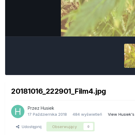
20181016_222901_Film4.jpg
Przez
Husiek
17 Października 2018
484 wyświetleń
View Husiek's
Udostępnij
Obserwujący
0