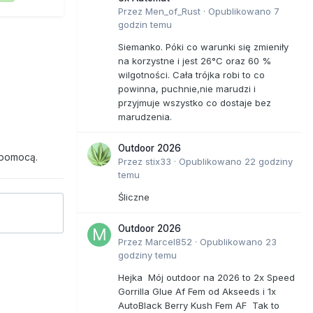
Przez
Men_of_Rust
·
Opublikowano
7
godzin temu
Siemanko. Póki co warunki się zmieniły
na korzystne i jest 26°C oraz 60 %
wilgotności. Cała trójka robi to co
powinna, puchnie,nie marudzi i
przyjmuje wszystko co dostaje bez
marudzenia.
Outdoor 2026
 pomocą.
Przez
stix33
·
Opublikowano
22 godziny
temu
Śliczne
Outdoor 2026
Przez
Marcel852
·
Opublikowano
23
godziny temu
Hejka Mój outdoor na 2026 to 2x Speed
Gorrilla Glue Af Fem od Akseeds i 1x
AutoBlack Berry Kush Fem AF Tak to