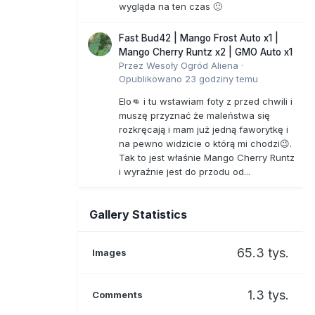
wygląda na ten czas 🙂
Fast Bud42 | Mango Frost Auto x1 |
Mango Cherry Runtz x2 | GMO Auto x1
Przez
Wesoły Ogród Aliena
·
Opublikowano
23 godziny temu
Elo👊 i tu wstawiam foty z przed chwili i
muszę przyznać że maleństwa się
rozkręcają i mam już jedną faworytkę i
na pewno widzicie o którą mi chodzi😉.
Tak to jest właśnie Mango Cherry Runtz
i wyraźnie jest do przodu od...
Gallery Statistics
65.3 tys.
Images
1.3 tys.
Comments