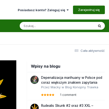
Zarejestruj się
Posiadasz konto? Zaloguj się
Cała aktywność
Wpisy na blogu
Depenalizacja marihuany w Polsce pod
coraz większym znakiem zapytania
Przez
Macky
w
Blog Konopny Trawka
1 comment
Rudealis Skunk #2 oraz #3 XXL –