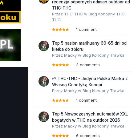
recenzja odpornych odmian outdoor od
THC-THC
Przez
THC-THC
w
Blog Konopny THC-
THC
1 comment
Top 5 nasion marihuany 60-65 dni od
kiełka do zbioru
Przez
Macky
w
Blog Konopny Trawka
3 comments
🌱 THC-THC - Jedyna Polska Marka z
Własną Genetyką Konopi
Przez
Macky
w
Blog Konopny Trawka
1 comment
Top 5 Nowoczesnych automatów XXL
bogatych w THC na outdoor 2026
Przez
Macky
w
Blog Konopny Trawka
6 comments