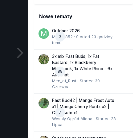
Nowe tematy
Outdoor 2026
Marcel852
2
· Started
23 godziny
temu
3x mix Fast Buds, 1x Fat
Bastard, 1x Blackberry
Moonrock, 1x White Rhino - 6x
88
Automat
Men_of_Rust
· Started
30
Czerwca
Fast Bud42 | Mango Frost Auto
x1 | Mango Cherry Runtz x2 |
7
GMO Auto x1
Wesoły Ogród Aliena
· Started
28
Lipca