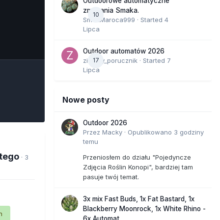
Outdoorowe automatyczne
zmagania Smaka.
10
SmakMaroca999
· Started
4
Lipca
e Tools
Outdoor automatów 2026
zielony_porucznik
17
· Started
7
Lipca
Nowe posty
Outdoor 2026
Przez
Macky
·
Opublikowano
3 godziny
temu
 tego
· 3
Przeniosłem do działu "Pojedyncze
Zdjęcia Roślin Konopi", bardziej tam
pasuje twój temat.
3x mix Fast Buds, 1x Fat Bastard, 1x
Blackberry Moonrock, 1x White Rhino -
n
6x Automat