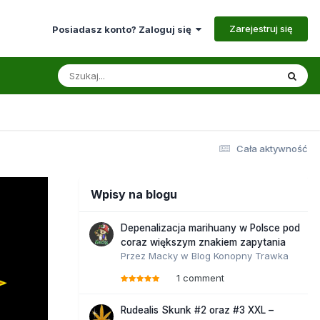
Zarejestruj się
Posiadasz konto? Zaloguj się
Cała aktywność
Wpisy na blogu
Depenalizacja marihuany w Polsce pod
coraz większym znakiem zapytania
Przez
Macky
w
Blog Konopny Trawka
1 comment
Rudealis Skunk #2 oraz #3 XXL –