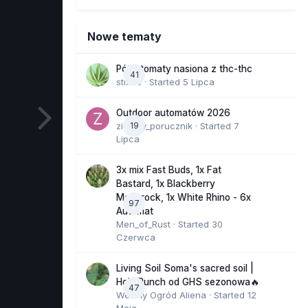
Nowe tematy
Półautomaty nasiona z thc-thc
41
stix33
· Started
5 Lipca
Outdoor automatów 2026
zielony_porucznik
19
· Started
7
Lipca
3x mix Fast Buds, 1x Fat
Bastard, 1x Blackberry
Moonrock, 1x White Rhino - 6x
97
Automat
Men_of_Rust
· Started
30
Czerwca
Living Soil Soma's sacred soil |
Holy Punch od GHS sezonowa🔥
47
Wesoły Ogród Aliena
· Started
12
Maja