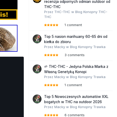
recenzja odpornych odmian outdoor od
THC-THC
Przez
THC-THC
w
Blog Konopny THC-
THC
1 comment
Top 5 nasion marihuany 60-65 dni od
kiełka do zbioru
Przez
Macky
w
Blog Konopny Trawka
3 comments
🌱 THC-THC - Jedyna Polska Marka z
Własną Genetyką Konopi
Przez
Macky
w
Blog Konopny Trawka
1 comment
Top 5 Nowoczesnych automatów XXL
bogatych w THC na outdoor 2026
Przez
Macky
w
Blog Konopny Trawka
6 comments