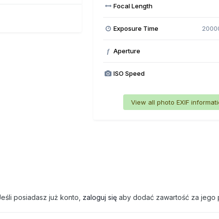
Focal Length
Exposure Time
2000
Aperture
f
ISO Speed
View all photo EXIF informat
eśli posiadasz już konto,
zaloguj się
aby dodać zawartość za jego