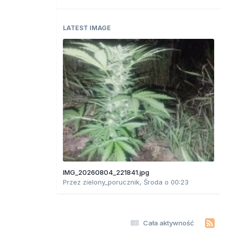
LATEST IMAGE
IMG_20260804_221841.jpg
Przez
zielony_porucznik
,
Środa o 00:23
Cała aktywność