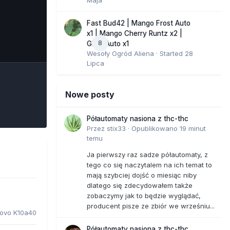
Fast Bud42 | Mango Frost Auto
x1 | Mango Cherry Runtz x2 |
8
e Tools
GMO Auto x1
Wesoły Ogród Aliena
· Started
28
Lipca
Nowe posty
Półautomaty nasiona z thc-thc
Przez
stix33
·
Opublikowano
19 minut
temu
Ja pierwszy raz sadze półautomaty, z
tego co się naczytalem na ich temat to
mają szybciej dojść o miesiąc niby
dlatego się zdecydowałem także
zobaczymy jak to będzie wyglądać,
producent pisze ze zbiór we wrześniu...
ovo K10a40
Półautomaty nasiona z thc-thc