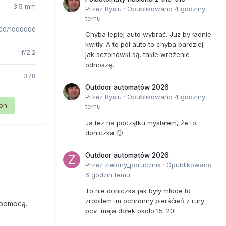
3.5 mm
Przez
Rysiu
·
Opublikowano
4 godziny
temu
00/1000000
Chyba lepiej auto wybrać. Juz by ładnie
kwitły. A te pół auto to chyba bardziej
f/2.2
jak sezonówki są, takie wrażenie
odnoszę.
378
Outdoor automatów 2026
Przez
Rysiu
·
Opublikowano
4 godziny
ion
temu
Ja tez na początku myslałem, że to
doniczka 🙂
Outdoor automatów 2026
Przez
zielony_porucznik
·
Opublikowano
6 godzin temu
To nie doniczka jak były młode to
zrobiłem im ochronny pierśćień z rury
 pomocą.
pcv maja dołek około 15-20l