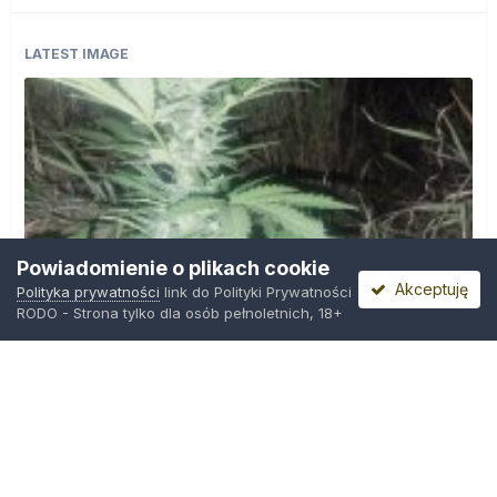
LATEST IMAGE
Powiadomienie o plikach cookie
Akceptuję
Polityka prywatności
link do Polityki Prywatności
RODO - Strona tylko dla osób pełnoletnich, 18+
IMG_20260804_221841.jpg
Przez
zielony_porucznik
,
Wczoraj o 00:23
Polityka prywatności
Kontakt
Ciasteczka
Trawka.org