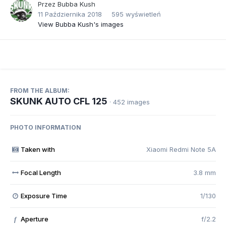
Przez
Bubba Kush
11 Października 2018
595 wyświetleń
View Bubba Kush's images
FROM THE ALBUM:
SKUNK AUTO CFL 125
· 452 images
PHOTO INFORMATION
Taken with
Xiaomi Redmi Note 5A
Focal Length
3.8 mm
Exposure Time
1/130
Aperture
f/2.2
f