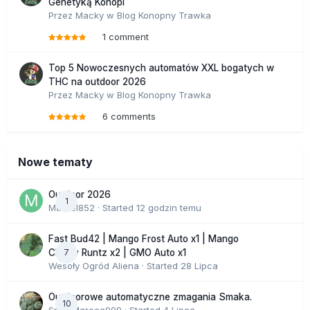
Genetyką Konopi
Przez
Macky
w
Blog Konopny Trawka
1 comment
Top 5 Nowoczesnych automatów XXL bogatych w
THC na outdoor 2026
Przez
Macky
w
Blog Konopny Trawka
6 comments
Nowe tematy
Outdoor 2026
1
Marcel852
· Started
12 godzin temu
Fast Bud42 | Mango Frost Auto x1 | Mango
7
Cherry Runtz x2 | GMO Auto x1
Wesoły Ogród Aliena
· Started
28 Lipca
Outdoorowe automatyczne zmagania Smaka.
10