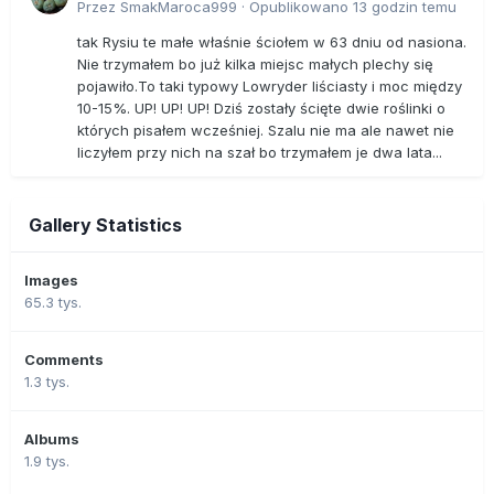
Przez
SmakMaroca999
·
Opublikowano
13 godzin temu
tak Rysiu te małe właśnie ściołem w 63 dniu od nasiona.
Nie trzymałem bo już kilka miejsc małych plechy się
pojawiło.To taki typowy Lowryder liściasty i moc między
10-15%. UP! UP! UP! Dziś zostały ścięte dwie roślinki o
których pisałem wcześniej. Szalu nie ma ale nawet nie
liczyłem przy nich na szał bo trzymałem je dwa lata...
Gallery Statistics
Images
65.3 tys.
Comments
1.3 tys.
Albums
1.9 tys.