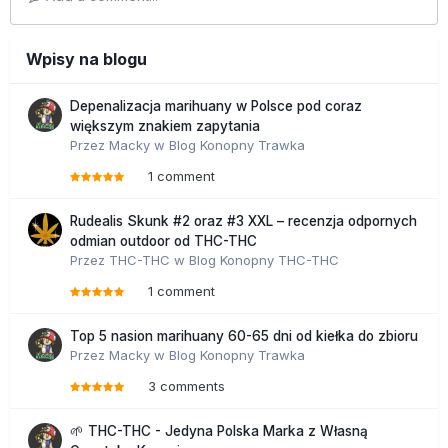
Wpisy na blogu
Depenalizacja marihuany w Polsce pod coraz
większym znakiem zapytania
Przez
Macky
w
Blog Konopny Trawka
1 comment
Rudealis Skunk #2 oraz #3 XXL – recenzja odpornych
odmian outdoor od THC-THC
Przez
THC-THC
w
Blog Konopny THC-THC
1 comment
Top 5 nasion marihuany 60-65 dni od kiełka do zbioru
Przez
Macky
w
Blog Konopny Trawka
3 comments
🌱 THC-THC - Jedyna Polska Marka z Własną