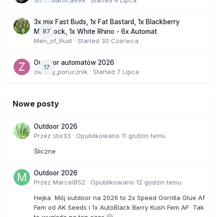
SmakMaroca999
· Started
4 Lipca
3x mix Fast Buds, 1x Fat Bastard, 1x Blackberry
87
Moonrock, 1x White Rhino - 6x Automat
Men_of_Rust
· Started
30 Czerwca
Outdoor automatów 2026
17
zielony_porucznik
· Started
7 Lipca
Nowe posty
Outdoor 2026
Przez
stix33
·
Opublikowano
11 godzin temu
Śliczne
Outdoor 2026
Przez
Marcel852
·
Opublikowano
12 godzin temu
Hejka Mój outdoor na 2026 to 2x Speed Gorrilla Glue Af
Fem od AK Seeds i 1x AutoBlack Berry Kush Fem AF Tak