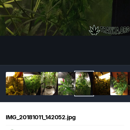
Image Tools
IMG_20181011_142052.jpg