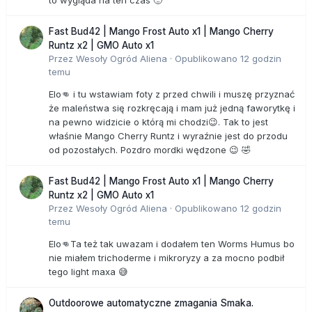
to wygląda na ten czas 🙂
Fast Bud42 | Mango Frost Auto x1 | Mango Cherry
Runtz x2 | GMO Auto x1
Przez
Wesoły Ogród Aliena
·
Opublikowano
12 godzin
temu
Elo👊 i tu wstawiam foty z przed chwili i muszę przyznać
że maleństwa się rozkręcają i mam już jedną faworytkę i
na pewno widzicie o którą mi chodzi😉. Tak to jest
właśnie Mango Cherry Runtz i wyraźnie jest do przodu
od pozostałych. Pozdro mordki wędzone 😉 🤣
Fast Bud42 | Mango Frost Auto x1 | Mango Cherry
Runtz x2 | GMO Auto x1
Przez
Wesoły Ogród Aliena
·
Opublikowano
12 godzin
temu
Elo👊Ta też tak uwazam i dodałem ten Worms Humus bo
nie miałem trichoderme i mikroryzy a za mocno podbił
tego light maxa 😅
Outdoorowe automatyczne zmagania Smaka.