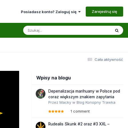
Zarejestruj się
Posiadasz konto? Zaloguj się
Cała aktywność
Wpisy na blogu
Depenalizacja marihuany w Polsce pod
coraz większym znakiem zapytania
Przez
Macky
w
Blog Konopny Trawka
1 comment
Rudealis Skunk #2 oraz #3 XXL –