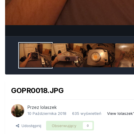
GOPR0018.JPG
Przez
lolaszek
10 Października 2018
635 wyświetleń
View lolaszek
Udostępnij
Obserwujący
0