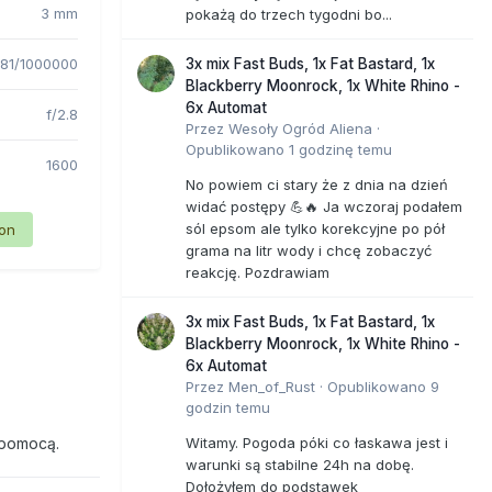
3 mm
pokażą do trzech tygodni bo...
81/1000000
3x mix Fast Buds, 1x Fat Bastard, 1x
Blackberry Moonrock, 1x White Rhino -
6x Automat
f/2.8
Przez
Wesoły Ogród Aliena
·
Opublikowano
1 godzinę temu
1600
No powiem ci stary że z dnia na dzień
widać postępy 💪🔥 Ja wczoraj podałem
sól epsom ale tylko korekcyjne po pół
ion
grama na litr wody i chcę zobaczyć
reakcję. Pozdrawiam
3x mix Fast Buds, 1x Fat Bastard, 1x
Blackberry Moonrock, 1x White Rhino -
6x Automat
Przez
Men_of_Rust
·
Opublikowano
9
godzin temu
 pomocą.
Witamy. Pogoda póki co łaskawa jest i
warunki są stabilne 24h na dobę.
Dołożyłem do podstawek