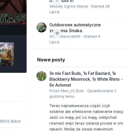
7
GMO Auto x1
Wesoły Ogród Aliena
· Started
28
Lipca
e Tools
Outdoorowe automatyczne
zmagania Smaka.
10
SmakMaroca999
· Started
4
Lipca
Nowe posty
3x mix Fast Buds, 1x Fat Bastard, 1x
Blackberry Moonrock, 1x White Rhino -
6x Automat
Przez
Men_of_Rust
·
Opublikowano
1
godzinę temu
Teraz najciekawasza część czyli
ostatnie ale efektowne nabieranie masy.
Jeść co mają, pić co mają, oddychać
ERO5 Black
również więc teraz ostania prosta w ich
rękach. Myślę że swoje maksimum