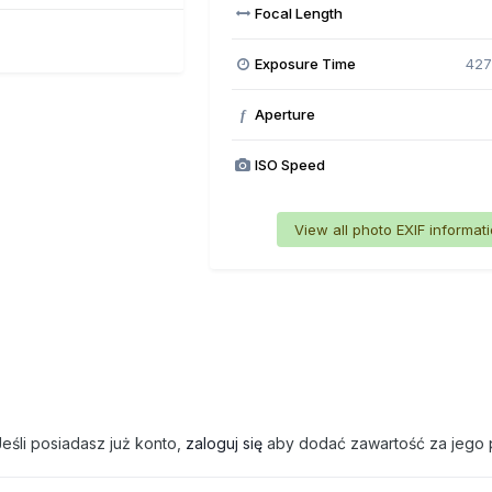
Focal Length
Exposure Time
427
Aperture
f
ISO Speed
View all photo EXIF informat
eśli posiadasz już konto,
zaloguj się
aby dodać zawartość za jego