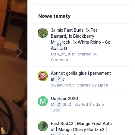
Nowe tematy
3x mix Fast Buds, 1x Fat
Bastard, 1x Blackberry
Moonrock, 1x White Rhino - 6x
91
Automat
Men_of_Rust
· Started
30
Czerwca
Apricot gorilla glue i pernament
2
marker
SweetDonut
· Started
29 Lipca
Outdoor 2026
Marcel852
2
· Started
Środa o
13:50
Fast Bud42 | Mango Frost Auto
x1 | Mango Cherry Runtz x2 |