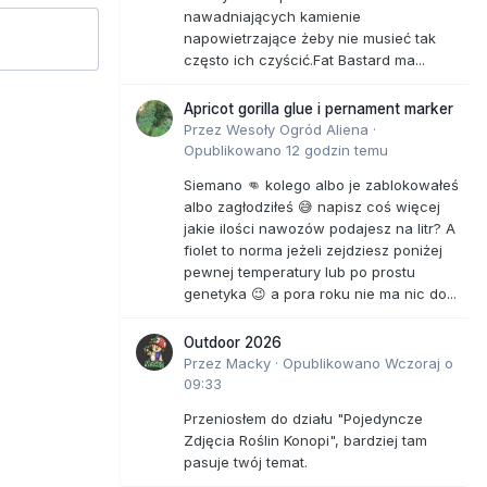
nawadniających kamienie
napowietrzające żeby nie musieć tak
często ich czyścić.Fat Bastard ma...
Apricot gorilla glue i pernament marker
Przez
Wesoły Ogród Aliena
·
Opublikowano
12 godzin temu
Siemano 👊 kolego albo je zablokowałeś
albo zagłodziłeś 😅 napisz coś więcej
jakie ilości nawozów podajesz na litr? A
fiolet to norma jeżeli zejdziesz poniżej
pewnej temperatury lub po prostu
genetyka 😉 a pora roku nie ma nic do...
Outdoor 2026
Przez
Macky
·
Opublikowano
Wczoraj o
09:33
Przeniosłem do działu "Pojedyncze
Zdjęcia Roślin Konopi", bardziej tam
pasuje twój temat.