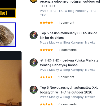
recenzja odpornych odmian outdoor od
THC-THC
Przez
THC-THC
w
Blog Konopny THC-
THC
1 comment
Top 5 nasion marihuany 60-65 dni od
kiełka do zbioru
Przez
Macky
w
Blog Konopny Trawka
3 comments
🌱 THC-THC - Jedyna Polska Marka z
Własną Genetyką Konopi
Przez
Macky
w
Blog Konopny Trawka
1 comment
Top 5 Nowoczesnych automatów XXL
bogatych w THC na outdoor 2026
Przez
Macky
w
Blog Konopny Trawka
6 comments