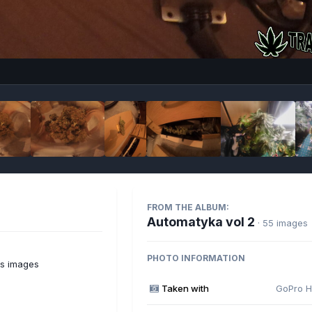
Imag
FROM THE ALBUM:
Automatyka vol 2
· 55 images
PHOTO INFORMATION
's images
Taken with
GoPro H