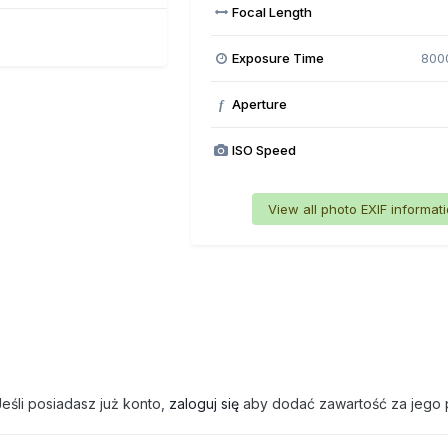
Focal Length
Exposure Time
800
Aperture
f
ISO Speed
View all photo EXIF informat
eśli posiadasz już konto,
zaloguj się
aby dodać zawartość za jego