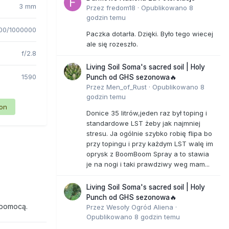
3 mm
Przez
fredom18
·
Opublikowano
8
godzin temu
00/1000000
Paczka dotarła. Dzięki. Było tego wiecej
ale się rozeszło.
f/2.8
Living Soil Soma's sacred soil | Holy
1590
Punch od GHS sezonowa🔥
Przez
Men_of_Rust
·
Opublikowano
8
godzin temu
ion
Donice 35 litrów,jeden raz był toping i
standardowe LST żeby jak najmniej
stresu. Ja ogólnie szybko robię flipa bo
przy topingu i przy każdym LST walę im
oprysk z BoomBoom Spray a to stawia
je na nogi i taki prawdziwy weg mam...
Living Soil Soma's sacred soil | Holy
Punch od GHS sezonowa🔥
 pomocą.
Przez
Wesoły Ogród Aliena
·
Opublikowano
8 godzin temu