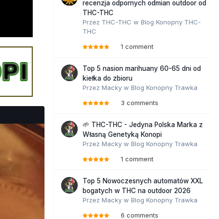
recenzja odpornych odmian outdoor od
THC-THC
Przez
THC-THC
w
Blog Konopny THC-
THC
1 comment
Top 5 nasion marihuany 60-65 dni od
kiełka do zbioru
Przez
Macky
w
Blog Konopny Trawka
3 comments
🌱 THC-THC - Jedyna Polska Marka z
Własną Genetyką Konopi
Przez
Macky
w
Blog Konopny Trawka
1 comment
Top 5 Nowoczesnych automatów XXL
bogatych w THC na outdoor 2026
Przez
Macky
w
Blog Konopny Trawka
6 comments