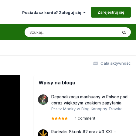
Zarejestruj się
Posiadasz konto? Zaloguj się
Cała aktywność
Wpisy na blogu
Depenalizacja marihuany w Polsce pod
coraz większym znakiem zapytania
Przez
Macky
w
Blog Konopny Trawka
1 comment
Rudealis Skunk #2 oraz #3 XXL –