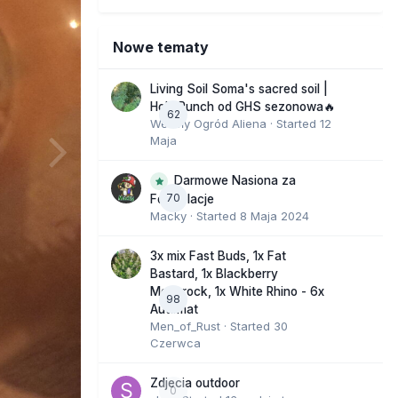
Nowe tematy
Living Soil Soma's sacred soil |
Holy Punch od GHS sezonowa🔥
62
Wesoły Ogród Aliena
· Started
12
Maja
Darmowe Nasiona za
70
Fotorelacje
Macky
· Started
8 Maja 2024
3x mix Fast Buds, 1x Fat
Bastard, 1x Blackberry
Moonrock, 1x White Rhino - 6x
98
Automat
Men_of_Rust
· Started
30
Czerwca
Zdjecia outdoor
0