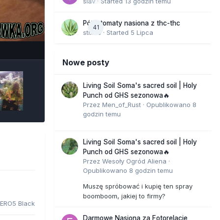
slav
· Started
13 godzin temu
Półautomaty nasiona z thc-thc
41
stix33
· Started
5 Lipca
e Tools
Nowe posty
Living Soil Soma's sacred soil | Holy
Punch od GHS sezonowa🔥
Przez
Men_of_Rust
·
Opublikowano
8
godzin temu
Living Soil Soma's sacred soil | Holy
Punch od GHS sezonowa🔥
Przez
Wesoły Ogród Aliena
·
Opublikowano
8 godzin temu
Muszę spróbować i kupię ten spray
boomboom, jakiej to firmy?
ERO5 Black
Darmowe Nasiona za Fotorelacje