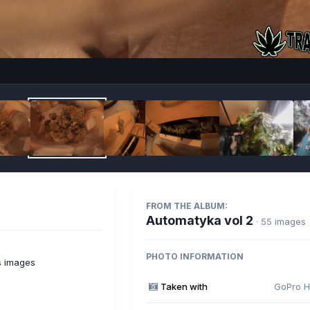
Imag
FROM THE ALBUM:
Automatyka vol 2
· 55 images
PHOTO INFORMATION
s images
Taken with
GoPro H