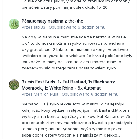
To nie doniczka jak były młode to zrobiłem im ochronny
pierśćień z rury pcv maja dołek około 15-20l
Półautomaty nasiona z thc-thc
Przez
stix33
·
Opublikowano
6 godzin temu
Na doły w ziemi nie mam miejsca za bardzo a w razie
,,w" to doniczki można szybko schować np, wichura
czy gradobicie. 2 lata temu miałem sezony i w połowie
kwitnienia przyszła taka wichura że krzaki położone były
jak zboże, a miały po 1.8m do 2.3m i mocno mnie to
zdenerwowało dlatego teraz postanowiłem tylko...
3x mix Fast Buds, 1x Fat Bastard, 1x Blackberry
Moonrock, 1x White Rhino - 6x Automat
Przez
Men_of_Rust
·
Opublikowano
6 godzin temu
Siemano. Dziś tylko lekkie foto w makro. Z całej trójki
kolejność kosy będzie następująca: Fat Bastard,Mix ten
wyższy a na końcu najniższy z mixów. Fat Bastard w 75
procentach trichomy ma mleczne a kwestia pozostałych
to maks parę dni do tygodnia, wyższy mix ma przed
sobą dobre cztery tygodnie a najniższy mix lekko...