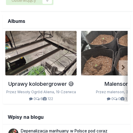
Obserwujący
0
Albums
Uprawy kolobergrower 😅
Malenson
Przez Wesoły Ogród Aliena,
19 Czerwca
Przez malenson,
3 M
0
6
122
0
0
1
Wpisy na blogu
Depenalizacja marihuany w Polsce pod coraz