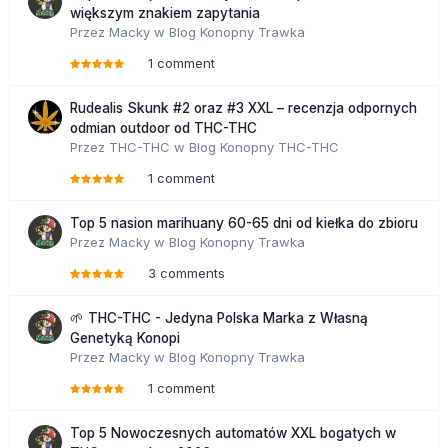
większym znakiem zapytania
Przez
Macky
w
Blog Konopny Trawka
1 comment
Rudealis Skunk #2 oraz #3 XXL – recenzja odpornych
odmian outdoor od THC-THC
Przez
THC-THC
w
Blog Konopny THC-THC
1 comment
Top 5 nasion marihuany 60-65 dni od kiełka do zbioru
Przez
Macky
w
Blog Konopny Trawka
3 comments
🌱 THC-THC - Jedyna Polska Marka z Własną
Genetyką Konopi
Przez
Macky
w
Blog Konopny Trawka
1 comment
Top 5 Nowoczesnych automatów XXL bogatych w