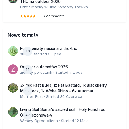
THC na outdoor 2026
Przez
Macky
w
Blog Konopny Trawka
6 comments
Nowe tematy
Półautomaty nasiona z thc-thc
40
stix33
· Started
5 Lipca
Outdoor automatów 2026
19
zielony_porucznik
· Started
7 Lipca
3x mix Fast Buds, 1x Fat Bastard, 1x Blackberry
97
Moonrock, 1x White Rhino - 6x Automat
Men_of_Rust
· Started
30 Czerwca
Living Soil Soma's sacred soil | Holy Punch od
47
GHS sezonowa🔥
Wesoły Ogród Aliena
· Started
12 Maja