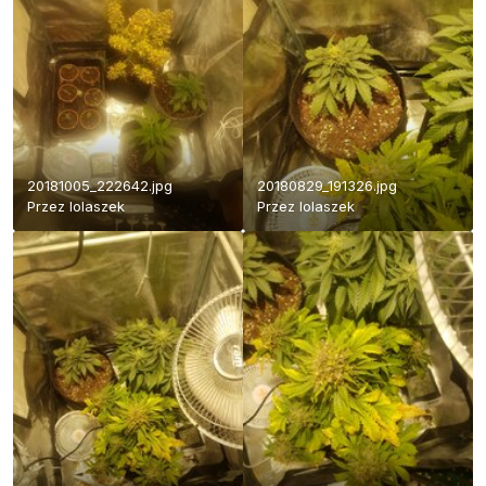
20181005_222642.jpg
20180829_191326.jpg
Przez
lolaszek
Przez
lolaszek