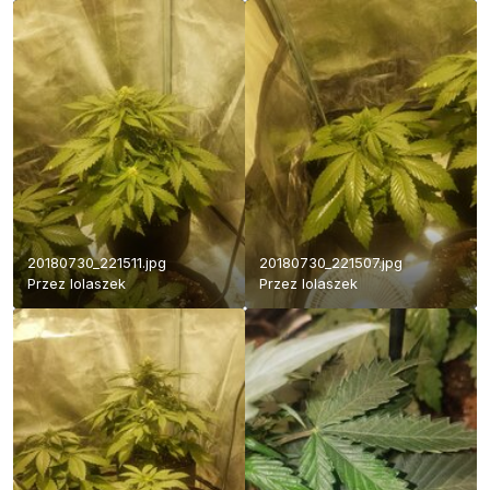
20180730_221511.jpg
20180730_221507.jpg
Przez
lolaszek
Przez
lolaszek