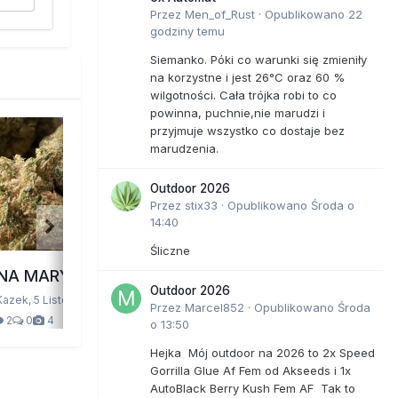
Przez
Men_of_Rust
·
Opublikowano
22
godziny temu
Siemanko. Póki co warunki się zmieniły
na korzystne i jest 26°C oraz 60 %
wilgotności. Cała trójka robi to co
powinna, puchnie,nie marudzi i
przyjmuje wszystko co dostaje bez
marudzenia.
Outdoor 2026
Przez
stix33
·
Opublikowano
Środa o
14:40
Śliczne
NA MARY JANE
rosliny
Outdoor 2026
Kazek,
5 Listopada 2025
Przez Rysiu,
2 Listopada 2025
Przez
Marcel852
·
Opublikowano
Środa
2
0
4
0
14
722
o 13:50
Hejka Mój outdoor na 2026 to 2x Speed
Gorrilla Glue Af Fem od Akseeds i 1x
AutoBlack Berry Kush Fem AF Tak to