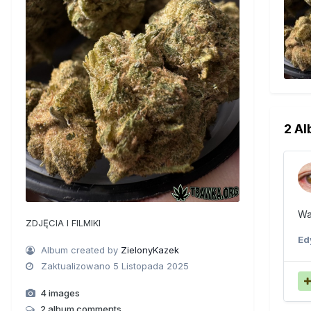
2 A
Wa
ZDJĘCIA I FILMIKI
Ed
Album created by
ZielonyKazek
Zaktualizowano
5 Listopada 2025
4 images
2 album comments