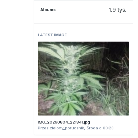
1.9 tys.
Albums
LATEST IMAGE
IMG_20260804_221841.jpg
Przez
zielony_porucznik
,
Środa o 00:23