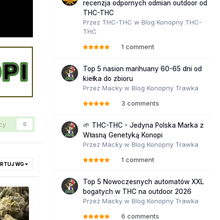
recenzja odpornych odmian outdoor od
THC-THC
Przez
THC-THC
w
Blog Konopny THC-
THC
1 comment
Top 5 nasion marihuany 60-65 dni od
kiełka do zbioru
Przez
Macky
w
Blog Konopny Trawka
3 comments
cy
0
🌱 THC-THC - Jedyna Polska Marka z
Własną Genetyką Konopi
Przez
Macky
w
Blog Konopny Trawka
1 comment
RTUJ WG
Top 5 Nowoczesnych automatów XXL
bogatych w THC na outdoor 2026
Przez
Macky
w
Blog Konopny Trawka
6 comments