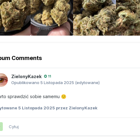
lbum Comments
ZielonyKazek
11
Opublikowano
5 Listopada 2025
(edytowane)
rto sprawdzić sobie samemu
🙂
ytowane
5 Listopada 2025
przez ZielonyKazek
Cytuj