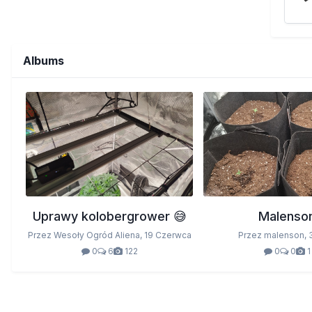
Albums
Uprawy kolobergrower 😅
Malenso
Przez Wesoły Ogród Aliena,
19 Czerwca
Przez malenson,
0
6
122
0
0
1