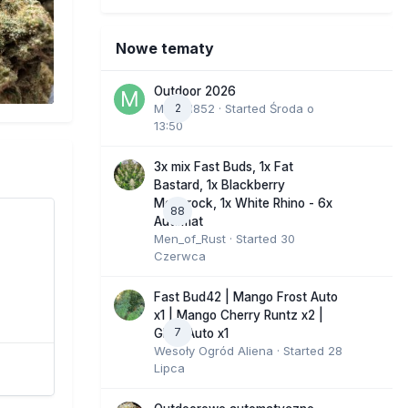
Nowe tematy
Outdoor 2026
Marcel852
2
· Started
Środa o
13:50
3x mix Fast Buds, 1x Fat
Bastard, 1x Blackberry
Moonrock, 1x White Rhino - 6x
88
Automat
Men_of_Rust
· Started
30
Czerwca
Fast Bud42 | Mango Frost Auto
x1 | Mango Cherry Runtz x2 |
7
GMO Auto x1
Wesoły Ogród Aliena
· Started
28
Lipca