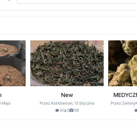
n
New
MEDYCZ
3 Maja
Przez KushSensei,
13 Stycznia
Przez Zielony
0
0
58