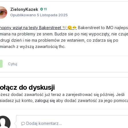
ZielonyKazek
11
Opublikowano
5 Listopada 2025
nopny wziął na testy Bakerstreet
Bakerstreet to IMO najlep
🕊️
😮‍💨
😶‍🌫️
miana na problemy ze snem. Budze sie po niej wypoczęty, nie czuje
 drugi dzień i nie ma problemów ze wstaniem, co zdarza się po
mianach z wyższą zawartością thc.
Cytuj
ołącz do dyskusji
żesz dodać zawartość już teraz a zarejestrować się później. Jeśli
siadasz już konto,
zaloguj się
aby dodać zawartość za jego pomocą
Dodaj komentarz....