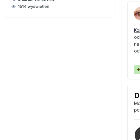
1514 wyświetleń
Ko
od
na
od
D
Mo
po