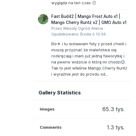
wygląda na ten czas 🙂
Fast Bud42 | Mango Frost Auto x1 |
Mango Cherry Runtz x2 | GMO Auto x1
Przez
Wesoły Ogród Aliena
·
Opublikowano
Środa o 13:34
Elo👊 i tu wstawiam foty z przed chwili i
muszę przyznać że maleństwa się
rozkręcają i mam już jedną faworytkę i
na pewno widzicie o którą mi chodzi😉.
Tak to jest właśnie Mango Cherry Runtz
i wyraźnie jest do przodu od...
Gallery Statistics
65.3 tys.
Images
1.3 tys.
Comments