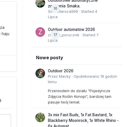
Outdoorowe automatyczne
zmagania Smaka.
10
SmakMaroca999
· Started
4
Lipca
sza
Outdoor automatów 2026
 haju
zielony_porucznik
17
· Started
7
Lipca
Nowe posty
Outdoor 2026
Przez
Macky
·
Opublikowano
18 godzin
temu
Przeniosłem do działu "Pojedyncze
Zdjęcia Roślin Konopi", bardziej tam
.
pasuje twój temat.
3x mix Fast Buds, 1x Fat Bastard, 1x
Blackberry Moonrock, 1x White Rhino -
6x Automat