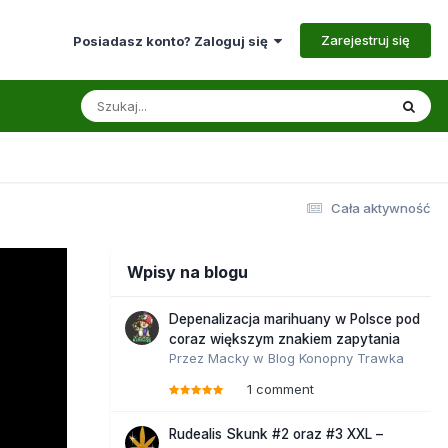
Zarejestruj się
Posiadasz konto? Zaloguj się
Cała aktywność
Wpisy na blogu
Depenalizacja marihuany w Polsce pod
coraz większym znakiem zapytania
Przez
Macky
w
Blog Konopny Trawka
1 comment
Rudealis Skunk #2 oraz #3 XXL –