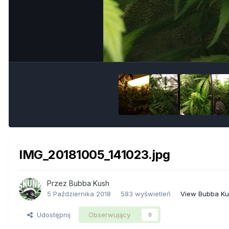
IMG_20181005_141023.jpg
Przez
Bubba Kush
5 Października 2018
583 wyświetleń
View Bubba Ku
Udostępnij
Obserwujący
0