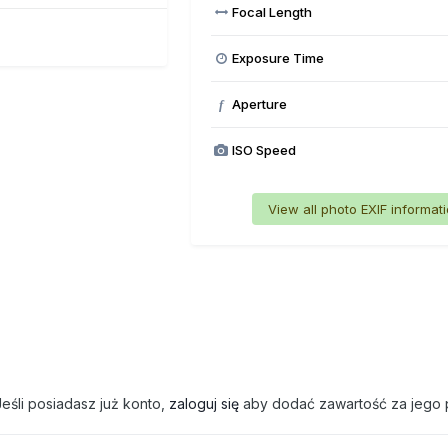
Focal Length
Exposure Time
Aperture
f
ISO Speed
View all photo EXIF informat
eśli posiadasz już konto,
zaloguj się
aby dodać zawartość za jego