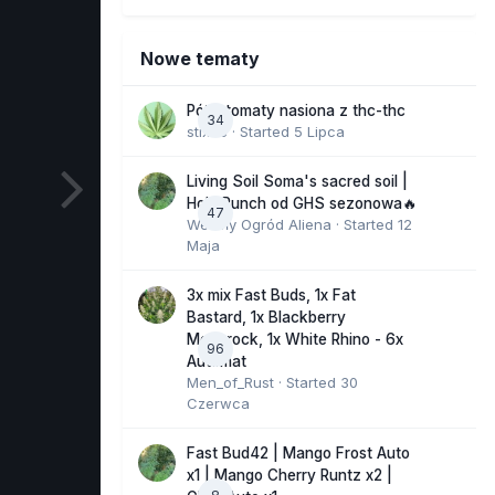
Nowe tematy
Półautomaty nasiona z thc-thc
34
stix33
· Started
5 Lipca
Living Soil Soma's sacred soil |
Holy Punch od GHS sezonowa🔥
47
Wesoły Ogród Aliena
· Started
12
Maja
3x mix Fast Buds, 1x Fat
Bastard, 1x Blackberry
Moonrock, 1x White Rhino - 6x
96
Automat
Men_of_Rust
· Started
30
Czerwca
Fast Bud42 | Mango Frost Auto
x1 | Mango Cherry Runtz x2 |