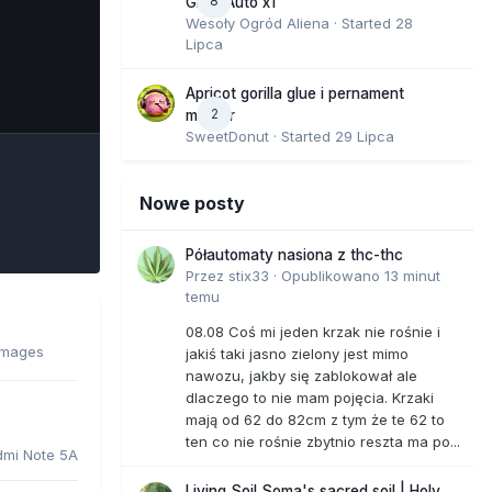
8
GMO Auto x1
Wesoły Ogród Aliena
· Started
28
Lipca
e Tools
Apricot gorilla glue i pernament
2
marker
SweetDonut
· Started
29 Lipca
Nowe posty
Półautomaty nasiona z thc-thc
Przez
stix33
·
Opublikowano
13 minut
temu
08.08 Coś mi jeden krzak nie rośnie i
images
jakiś taki jasno zielony jest mimo
nawozu, jakby się zablokował ale
dlaczego to nie mam pojęcia. Krzaki
mają od 62 do 82cm z tym że te 62 to
ten co nie rośnie zbytnio reszta ma po...
dmi Note 5A
Living Soil Soma's sacred soil | Holy