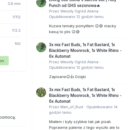
3.8 mm
Punch od GHS sezonowa🔥
Przez
Wesoły Ogród Aliena
·
Opublikowano
12 godzin temu
1/112
Kuzwa tematy pomyliłem 😉😅 macky
f/2.2
kasuj to plis 😉😅
100
3x mix Fast Buds, 1x Fat Bastard, 1x
Blackberry Moonrock, 1x White Rhino -
6x Automat
ion
Przez
Wesoły Ogród Aliena
·
Opublikowano
12 godzin temu
Zapisane😉👍 Dzięki
3x mix Fast Buds, 1x Fat Bastard, 1x
Blackberry Moonrock, 1x White Rhino -
6x Automat
Przez
Men_of_Rust
·
Opublikowano
14
godzin temu
 pomocą.
Miałem i były szybkie tak jak pisali.
Poprawne palenie z tego wyszło ale to