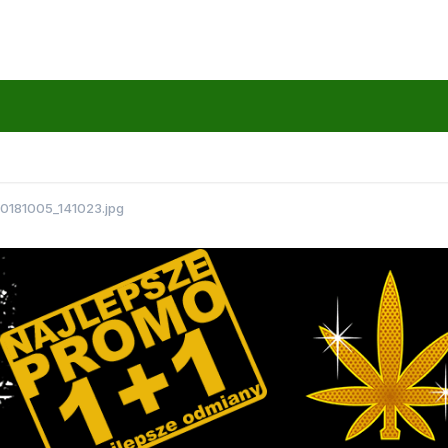
0181005_141023.jpg