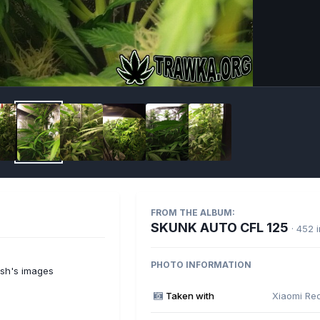
Imag
FROM THE ALBUM:
SKUNK AUTO CFL 125
· 452 
PHOTO INFORMATION
sh's images
Taken with
Xiaomi Re