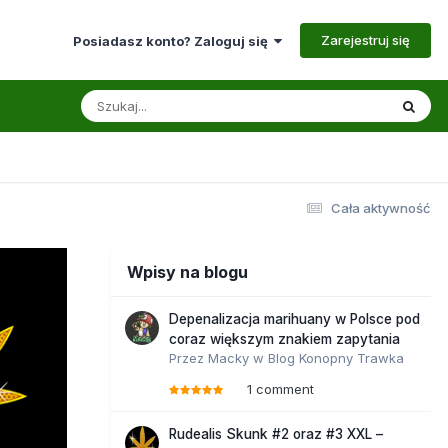
Zarejestruj się
Posiadasz konto? Zaloguj się
Cała aktywność
Wpisy na blogu
Depenalizacja marihuany w Polsce pod
coraz większym znakiem zapytania
Przez
Macky
w
Blog Konopny Trawka
1 comment
Rudealis Skunk #2 oraz #3 XXL –