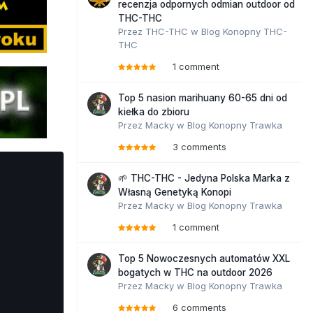
recenzja odpornych odmian outdoor od
THC-THC
Przez
THC-THC
w
Blog Konopny THC-
THC
1 comment
Top 5 nasion marihuany 60-65 dni od
kiełka do zbioru
Przez
Macky
w
Blog Konopny Trawka
3 comments
🌱 THC-THC - Jedyna Polska Marka z
Własną Genetyką Konopi
Przez
Macky
w
Blog Konopny Trawka
1 comment
Top 5 Nowoczesnych automatów XXL
bogatych w THC na outdoor 2026
Przez
Macky
w
Blog Konopny Trawka
6 comments