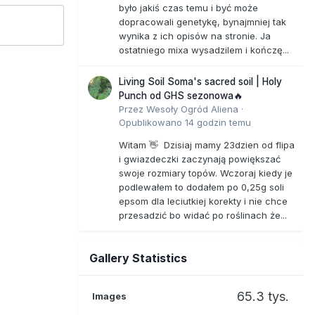
było jakiś czas temu i być może
dopracowali genetykę, bynajmniej tak
wynika z ich opisów na stronie. Ja
ostatniego mixa wysadzilem i kończę...
Living Soil Soma's sacred soil | Holy
Punch od GHS sezonowa🔥
Przez
Wesoły Ogród Aliena
·
Opublikowano
14 godzin temu
Witam 👋 Dzisiaj mamy 23dzien od flipa
i gwiazdeczki zaczynają powiększać
swoje rozmiary topów. Wczoraj kiedy je
podlewałem to dodałem po 0,25g soli
epsom dla leciutkiej korekty i nie chce
przesadzić bo widać po roślinach że...
Gallery Statistics
65.3 tys.
Images