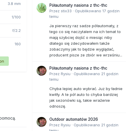
3.8 mm
Półautomaty nasiona z thc-thc
Przez
stix33
·
Opublikowano
17 godzin
temu
1/100
Ja pierwszy raz sadze półautomaty, z
f/2.2
tego co się naczytalem na ich temat to
mają szybciej dojść o miesiąc niby
dlatego się zdecydowałem także
160
zobaczymy jak to będzie wyglądać,
producent pisze ze zbiór we wrześniu...
ion
Półautomaty nasiona z thc-thc
Przez
Rysiu
·
Opublikowano
21 godzin
temu
Chyba lepiej auto wybrać. Juz by ładnie
kwitły. A te pół auto to chyba bardziej
jak sezonówki są, takie wrażenie
odnoszę.
 pomocą.
Outdoor automatów 2026
Przez
Rysiu
·
Opublikowano
21 godzin
temu