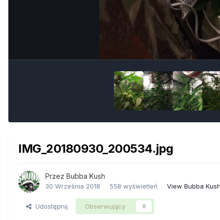
IMG_20180930_200534.jpg
Przez
Bubba Kush
30 Września 2018
558 wyświetleń
View Bubba Kush
Udostępnij
Obserwujący
0