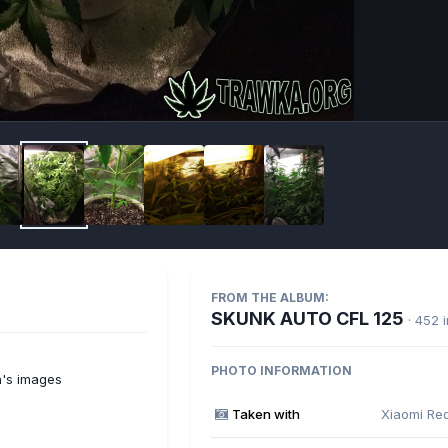
Imag
FROM THE ALBUM:
SKUNK AUTO CFL 125
· 452 
PHOTO INFORMATION
's images
Taken with
Xiaomi Re