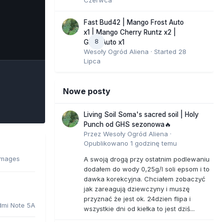
Fast Bud42 | Mango Frost Auto
x1 | Mango Cherry Runtz x2 |
8
e Tools
GMO Auto x1
Wesoły Ogród Aliena
· Started
28
Lipca
Nowe posty
Living Soil Soma's sacred soil | Holy
Punch od GHS sezonowa🔥
Przez
Wesoły Ogród Aliena
·
Opublikowano
1 godzinę temu
images
A swoją drogą przy ostatnim podlewaniu
dodałem do wody 0,25g/l soli epsom i to
dawka korekcyjna. Chciałem zobaczyć
jak zareagują dziewczyny i muszę
przyznać że jest ok. 24dzien flipa i
dmi Note 5A
wszystkie dni od kiełka to jest dziś...