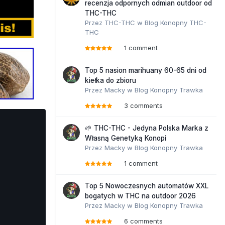
recenzja odpornych odmian outdoor od
THC-THC
Przez
THC-THC
w
Blog Konopny THC-
THC
1 comment
Top 5 nasion marihuany 60-65 dni od
kiełka do zbioru
Przez
Macky
w
Blog Konopny Trawka
3 comments
🌱 THC-THC - Jedyna Polska Marka z
Własną Genetyką Konopi
Przez
Macky
w
Blog Konopny Trawka
1 comment
Top 5 Nowoczesnych automatów XXL
bogatych w THC na outdoor 2026
Przez
Macky
w
Blog Konopny Trawka
6 comments