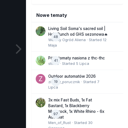
Nowe tematy
Living Soil Soma's sacred soil |
Holy Punch od GHS sezonowa🔥
48
Wesoły Ogród Aliena
· Started
12
Maja
Półautomaty nasiona z thc-thc
41
stix33
· Started
5 Lipca
Outdoor automatów 2026
zielony_porucznik
19
· Started
7
Lipca
3x mix Fast Buds, 1x Fat
Bastard, 1x Blackberry
Moonrock, 1x White Rhino - 6x
97
Automat
Men_of_Rust
· Started
30
Czerwca