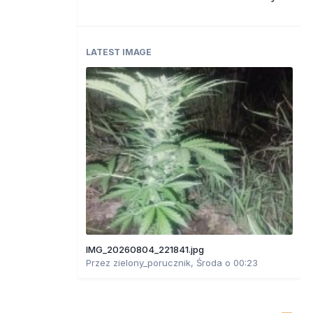
LATEST IMAGE
IMG_20260804_221841.jpg
Przez
zielony_porucznik
,
Środa o 00:23