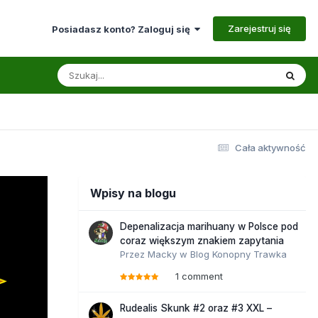
Zarejestruj się
Posiadasz konto? Zaloguj się
Cała aktywność
Wpisy na blogu
Depenalizacja marihuany w Polsce pod
coraz większym znakiem zapytania
Przez
Macky
w
Blog Konopny Trawka
1 comment
Rudealis Skunk #2 oraz #3 XXL –