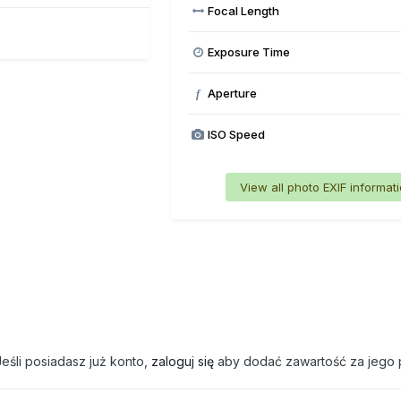
Focal Length
Exposure Time
Aperture
f
ISO Speed
View all photo EXIF informat
eśli posiadasz już konto,
zaloguj się
aby dodać zawartość za jego