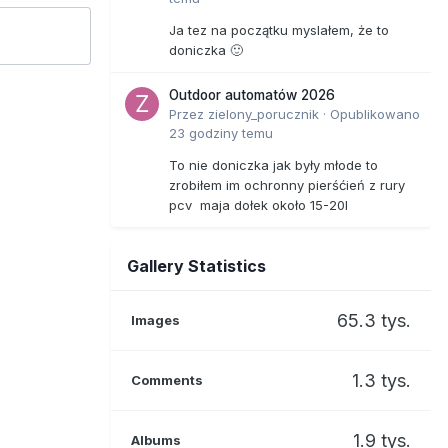
Ja tez na początku myslałem, że to
doniczka 🙂
Outdoor automatów 2026
Przez
zielony_porucznik
·
Opublikowano
23 godziny temu
To nie doniczka jak były młode to
zrobiłem im ochronny pierśćień z rury
pcv maja dołek około 15-20l
Gallery Statistics
65.3 tys.
Images
1.3 tys.
Comments
1.9 tys.
Albums