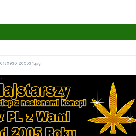
0180930_200534.jpg