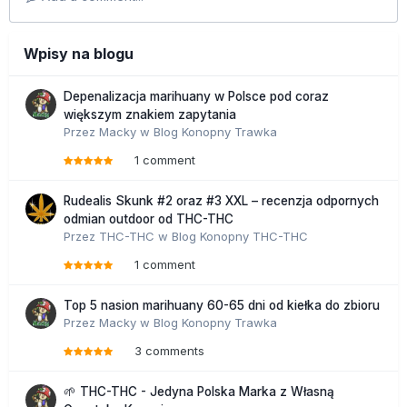
Wpisy na blogu
Depenalizacja marihuany w Polsce pod coraz
większym znakiem zapytania
Przez
Macky
w
Blog Konopny Trawka
1 comment
Rudealis Skunk #2 oraz #3 XXL – recenzja odpornych
odmian outdoor od THC-THC
Przez
THC-THC
w
Blog Konopny THC-THC
1 comment
Top 5 nasion marihuany 60-65 dni od kiełka do zbioru
Przez
Macky
w
Blog Konopny Trawka
3 comments
🌱 THC-THC - Jedyna Polska Marka z Własną