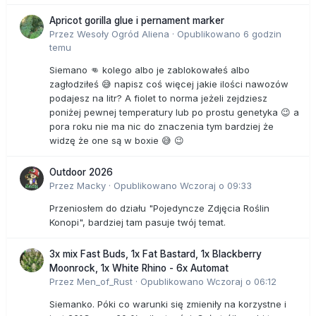
Apricot gorilla glue i pernament marker
Przez
Wesoły Ogród Aliena
·
Opublikowano
6 godzin
temu
Siemano 👊 kolego albo je zablokowałeś albo
zagłodziłeś 😅 napisz coś więcej jakie ilości nawozów
podajesz na litr? A fiolet to norma jeżeli zejdziesz
poniżej pewnej temperatury lub po prostu genetyka 😉 a
pora roku nie ma nic do znaczenia tym bardziej że
widzę że one są w boxie 😅 😉
Outdoor 2026
Przez
Macky
·
Opublikowano
Wczoraj o 09:33
Przeniosłem do działu "Pojedyncze Zdjęcia Roślin
Konopi", bardziej tam pasuje twój temat.
3x mix Fast Buds, 1x Fat Bastard, 1x Blackberry
Moonrock, 1x White Rhino - 6x Automat
Przez
Men_of_Rust
·
Opublikowano
Wczoraj o 06:12
Siemanko. Póki co warunki się zmieniły na korzystne i