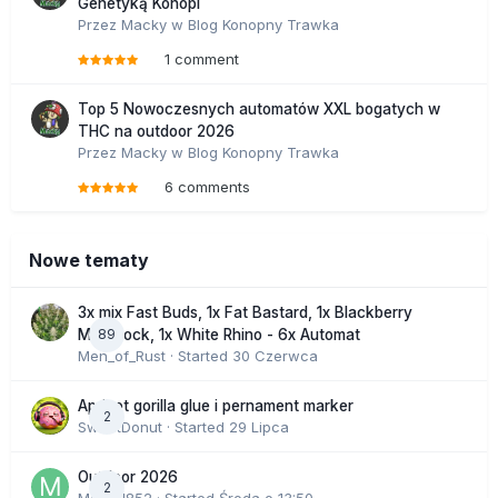
Genetyką Konopi
Przez
Macky
w
Blog Konopny Trawka
1 comment
Top 5 Nowoczesnych automatów XXL bogatych w
THC na outdoor 2026
Przez
Macky
w
Blog Konopny Trawka
6 comments
Nowe tematy
3x mix Fast Buds, 1x Fat Bastard, 1x Blackberry
89
Moonrock, 1x White Rhino - 6x Automat
Men_of_Rust
· Started
30 Czerwca
Apricot gorilla glue i pernament marker
2
SweetDonut
· Started
29 Lipca
Outdoor 2026
2