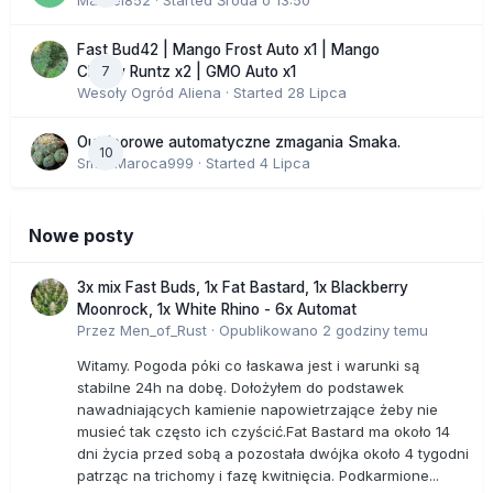
Marcel852
· Started
Środa o 13:50
Fast Bud42 | Mango Frost Auto x1 | Mango
7
Cherry Runtz x2 | GMO Auto x1
Wesoły Ogród Aliena
· Started
28 Lipca
Outdoorowe automatyczne zmagania Smaka.
10
SmakMaroca999
· Started
4 Lipca
Nowe posty
3x mix Fast Buds, 1x Fat Bastard, 1x Blackberry
Moonrock, 1x White Rhino - 6x Automat
Przez
Men_of_Rust
·
Opublikowano
2 godziny temu
Witamy. Pogoda póki co łaskawa jest i warunki są
stabilne 24h na dobę. Dołożyłem do podstawek
nawadniających kamienie napowietrzające żeby nie
musieć tak często ich czyścić.Fat Bastard ma około 14
dni życia przed sobą a pozostała dwójka około 4 tygodni
patrząc na trichomy i fazę kwitnięcia. Podkarmione...