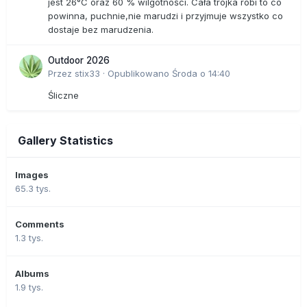
jest 26°C oraz 60 % wilgotności. Cała trójka robi to co
powinna, puchnie,nie marudzi i przyjmuje wszystko co
dostaje bez marudzenia.
Outdoor 2026
Przez
stix33
·
Opublikowano
Środa o 14:40
Śliczne
Gallery Statistics
Images
65.3 tys.
Comments
1.3 tys.
Albums
1.9 tys.