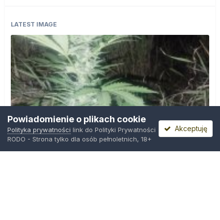
LATEST IMAGE
Powiadomienie o plikach cookie
Akceptuję
Polityka prywatności
link do Polityki Prywatności
RODO - Strona tylko dla osób pełnoletnich, 18+
IMG_20260804_221841.jpg
Przez
zielony_porucznik
,
Środa o 00:23
Polityka prywatności
Kontakt
Ciasteczka
Trawka.org