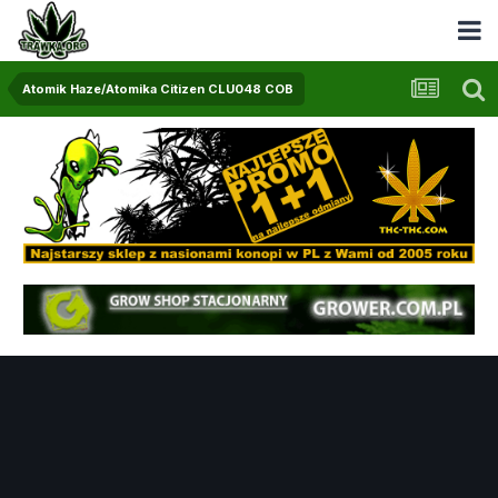
Atomik Haze/Atomika Citizen CLU048 COB