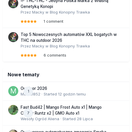
🌱 THC-THC - Jedyna Polska Marka z Własną
Genetyką Konopi
Przez
Macky
w
Blog Konopny Trawka
1 comment
Top 5 Nowoczesnych automatów XXL bogatych w
THC na outdoor 2026
Przez
Macky
w
Blog Konopny Trawka
6 comments
Nowe tematy
Outdoor 2026
1
Marcel852
· Started
12 godzin temu
Fast Bud42 | Mango Frost Auto x1 | Mango
7
Cherry Runtz x2 | GMO Auto x1
Wesoły Ogród Aliena
· Started
28 Lipca