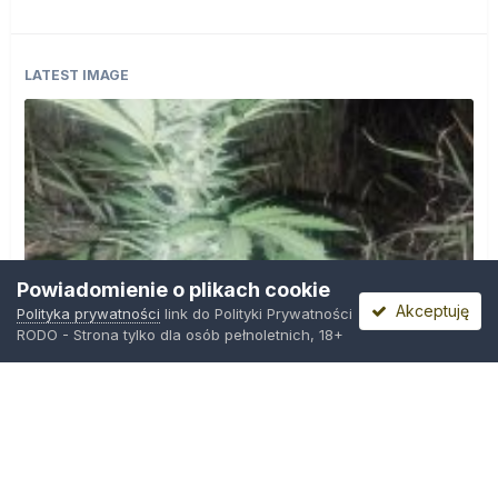
LATEST IMAGE
Powiadomienie o plikach cookie
Akceptuję
Polityka prywatności
link do Polityki Prywatności
RODO - Strona tylko dla osób pełnoletnich, 18+
IMG_20260804_221841.jpg
Przez
zielony_porucznik
,
Wczoraj o 00:23
Polityka prywatności
Kontakt
Ciasteczka