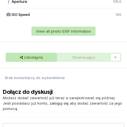
Aperture
f/8.0
f
ISO Speed
140
View all photo EXIF information
Udostępnij
Obserwujący
0
Brak komentarzy do wyświetlenia
Dołącz do dyskusji
Możesz dodać zawartość już teraz a zarejestrować się później.
Jeśli posiadasz już konto,
zaloguj się
aby dodać zawartość za jego
pomocą.