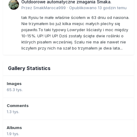
Outdoorowe automatyczne zmagania Smaka.
Przez
SmakMaroca999
·
Opublikowano
13 godzin temu
tak Rysiu te małe właśnie ściołem w 63 dniu od nasiona.
Nie trzymałem bo już kilka miejsc małych plechy się
pojawiło.To taki typowy Lowryder liściasty i moc między
10-15%. UP! UP! UP! Dziś zostały ścięte dwie roślinki o
których pisałem wcześniej. Szalu nie ma ale nawet nie
liczyłem przy nich na szał bo trzymałem je dwa lata...
Gallery Statistics
Images
65.3 tys.
Comments
1.3 tys.
Albums
1.9 tys.