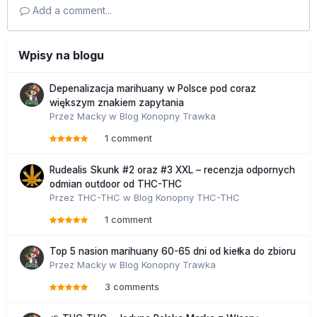
Add a comment...
Wpisy na blogu
Depenalizacja marihuany w Polsce pod coraz
większym znakiem zapytania
Przez
Macky
w
Blog Konopny Trawka
1 comment
Rudealis Skunk #2 oraz #3 XXL – recenzja odpornych
odmian outdoor od THC-THC
Przez
THC-THC
w
Blog Konopny THC-THC
1 comment
Top 5 nasion marihuany 60-65 dni od kiełka do zbioru
Przez
Macky
w
Blog Konopny Trawka
3 comments