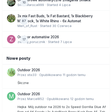
Outdoorowe automatyczne zmagania Smaka.
10
SmakMaroca999
· Started
4 Lipca
3x mix Fast Buds, 1x Fat Bastard, 1x Blackberry
87
Moonrock, 1x White Rhino - 6x Automat
Men_of_Rust
· Started
30 Czerwca
Outdoor automatów 2026
17
zielony_porucznik
· Started
7 Lipca
Nowe posty
Outdoor 2026
Przez
stix33
·
Opublikowano
11 godzin temu
Śliczne
Outdoor 2026
Przez
Marcel852
·
Opublikowano
12 godzin temu
Hejka Mój outdoor na 2026 to 2x Speed Gorrilla Glue Af
Fem od AK Seeds i 1x AutoBlack Berry Kush Fem AF Tak