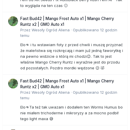
to wygląda na ten czas 🙂
Fast Bud42 | Mango Frost Auto x1 | Mango Cherry
Runtz x2 | GMO Auto x1
Przez
Wesoły Ogród Aliena
·
Opublikowano
12 godzin
temu
Elo👊 i tu wstawiam foty z przed chwili i muszę przyznać
że maleństwa się rozkręcają i mam już jedną faworytkę i
na pewno widzicie o którą mi chodzi😉. Tak to jest
właśnie Mango Cherry Runtz i wyraźnie jest do przodu
od pozostałych. Pozdro mordki wędzone 😉 🤣
Fast Bud42 | Mango Frost Auto x1 | Mango Cherry
Runtz x2 | GMO Auto x1
Przez
Wesoły Ogród Aliena
·
Opublikowano
12 godzin
temu
Elo👊Ta też tak uwazam i dodałem ten Worms Humus bo
nie miałem trichoderme i mikroryzy a za mocno podbił
tego light maxa 😅