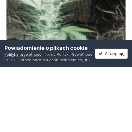
Powiadomienie o plikach cookie
Akceptuję
Polityka prywatności
link do Polityki Prywatności
RODO - Strona tylko dla osób pełnoletnich, 18+
IMG_20260804_221841.jpg
Przez
zielony_porucznik
,
Wczoraj o 00:23
Polityka prywatności
Kontakt
Ciasteczka
Trawka.org
Powered by Invision Community