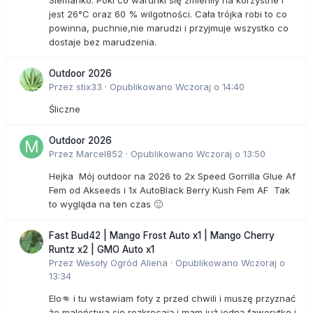
Siemanko. Póki co warunki się zmieniły na korzystne i
jest 26°C oraz 60 % wilgotności. Cała trójka robi to co
powinna, puchnie,nie marudzi i przyjmuje wszystko co
dostaje bez marudzenia.
Outdoor 2026
Przez
stix33
·
Opublikowano
Wczoraj o 14:40
Śliczne
Outdoor 2026
Przez
Marcel852
·
Opublikowano
Wczoraj o 13:50
Hejka Mój outdoor na 2026 to 2x Speed Gorrilla Glue Af
Fem od Akseeds i 1x AutoBlack Berry Kush Fem AF Tak
to wygląda na ten czas 🙂
Fast Bud42 | Mango Frost Auto x1 | Mango Cherry
Runtz x2 | GMO Auto x1
Przez
Wesoły Ogród Aliena
·
Opublikowano
Wczoraj o
13:34
Elo👊 i tu wstawiam foty z przed chwili i muszę przyznać
że maleństwa się rozkręcają i mam już jedną faworytkę i