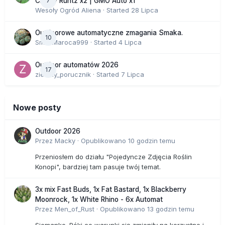
7
Cherry Runtz x2 | GMO Auto x1
Wesoły Ogród Aliena
· Started
28 Lipca
Outdoorowe automatyczne zmagania Smaka.
10
SmakMaroca999
· Started
4 Lipca
Outdoor automatów 2026
17
zielony_porucznik
· Started
7 Lipca
Nowe posty
Outdoor 2026
Przez
Macky
·
Opublikowano
10 godzin temu
Przeniosłem do działu "Pojedyncze Zdjęcia Roślin
Konopi", bardziej tam pasuje twój temat.
3x mix Fast Buds, 1x Fat Bastard, 1x Blackberry
Moonrock, 1x White Rhino - 6x Automat
Przez
Men_of_Rust
·
Opublikowano
13 godzin temu