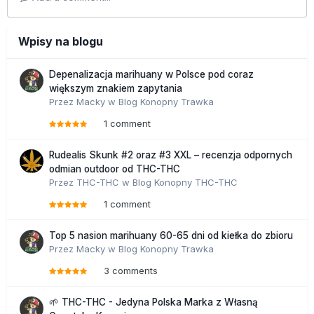
Wpisy na blogu
Depenalizacja marihuany w Polsce pod coraz
większym znakiem zapytania
Przez
Macky
w
Blog Konopny Trawka
1 comment
Rudealis Skunk #2 oraz #3 XXL – recenzja odpornych
odmian outdoor od THC-THC
Przez
THC-THC
w
Blog Konopny THC-THC
1 comment
Top 5 nasion marihuany 60-65 dni od kiełka do zbioru
Przez
Macky
w
Blog Konopny Trawka
3 comments
🌱 THC-THC - Jedyna Polska Marka z Własną