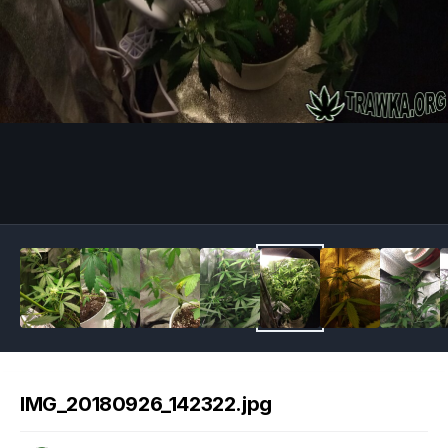
Image Tools
IMG_20180926_142322.jpg