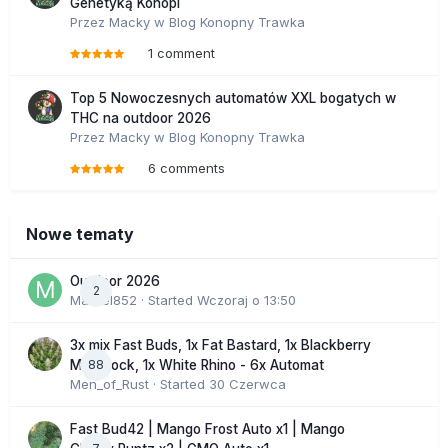
Genetyką Konopi
Przez
Macky
w
Blog Konopny Trawka
1 comment
Top 5 Nowoczesnych automatów XXL bogatych w
THC na outdoor 2026
Przez
Macky
w
Blog Konopny Trawka
6 comments
Nowe tematy
Outdoor 2026
2
Marcel852
· Started
Wczoraj o 13:50
3x mix Fast Buds, 1x Fat Bastard, 1x Blackberry
88
Moonrock, 1x White Rhino - 6x Automat
Men_of_Rust
· Started
30 Czerwca
Fast Bud42 | Mango Frost Auto x1 | Mango