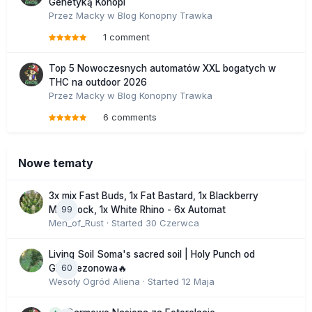
Genetyką Konopi
Przez
Macky
w
Blog Konopny Trawka
1 comment
Top 5 Nowoczesnych automatów XXL bogatych w
THC na outdoor 2026
Przez
Macky
w
Blog Konopny Trawka
6 comments
Nowe tematy
3x mix Fast Buds, 1x Fat Bastard, 1x Blackberry
99
Moonrock, 1x White Rhino - 6x Automat
Men_of_Rust
· Started
30 Czerwca
Living Soil Soma's sacred soil | Holy Punch od
60
GHS sezonowa🔥
Wesoły Ogród Aliena
· Started
12 Maja