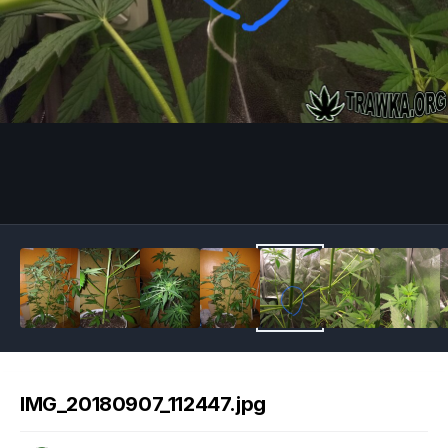
Image Tools
IMG_20180907_112447.jpg