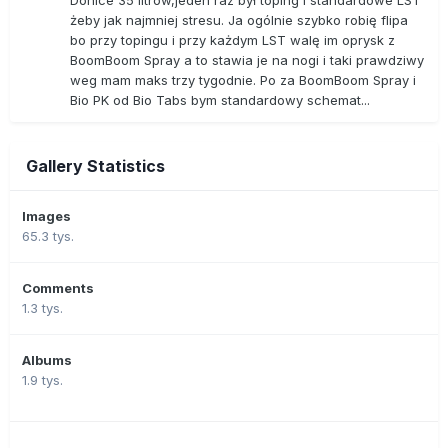
żeby jak najmniej stresu. Ja ogólnie szybko robię flipa
bo przy topingu i przy każdym LST walę im oprysk z
BoomBoom Spray a to stawia je na nogi i taki prawdziwy
weg mam maks trzy tygodnie. Po za BoomBoom Spray i
Bio PK od Bio Tabs bym standardowy schemat...
Gallery Statistics
Images
65.3 tys.
Comments
1.3 tys.
Albums
1.9 tys.