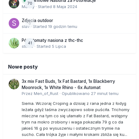
Darmowe Nasiona za Fotorelacje
70
Macky
· Started
8 Maja 2024
Zdjecia outdoor
0
slav
· Started
19 godzin temu
Półautomaty nasiona z thc-thc
41
stix33
· Started
5 Lipca
Nowe posty
3x mix Fast Buds, 1x Fat Bastard, 1x Blackberry
Moonrock, 1x White Rhino - 6x Automat
Przez
Men_of_Rust
·
Opublikowano
27 minut temu
Siema. Wczoraj Croping a dzisiaj z rana jedna z łodyg
leżała gdyż taśma zwyczajowo sobie puściła. Trichomy
mleczne na tym co się ułamało z Fat Bastard, wstępny
trym na mokro zrobiony i waga pokazała 79 g co da
jakieś 16 g po wysuszeniu i ostatecznym trymie na
sucho. Cała trójka żyje i małymi krokami zbliża się ku...