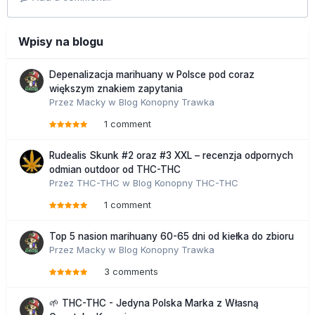
Wpisy na blogu
Depenalizacja marihuany w Polsce pod coraz
większym znakiem zapytania
Przez
Macky
w
Blog Konopny Trawka
1 comment
Rudealis Skunk #2 oraz #3 XXL – recenzja odpornych
odmian outdoor od THC-THC
Przez
THC-THC
w
Blog Konopny THC-THC
1 comment
Top 5 nasion marihuany 60-65 dni od kiełka do zbioru
Przez
Macky
w
Blog Konopny Trawka
3 comments
🌱 THC-THC - Jedyna Polska Marka z Własną