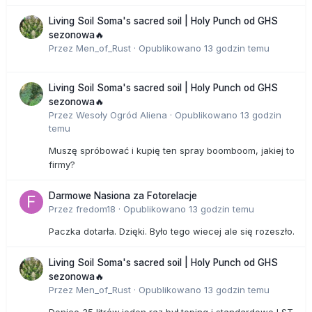
Living Soil Soma's sacred soil | Holy Punch od GHS
sezonowa🔥
Przez
Men_of_Rust
·
Opublikowano
13 godzin temu
Living Soil Soma's sacred soil | Holy Punch od GHS
sezonowa🔥
Przez
Wesoły Ogród Aliena
·
Opublikowano
13 godzin
temu
Muszę spróbować i kupię ten spray boomboom, jakiej to
firmy?
Darmowe Nasiona za Fotorelacje
Przez
fredom18
·
Opublikowano
13 godzin temu
Paczka dotarła. Dzięki. Było tego wiecej ale się rozeszło.
Living Soil Soma's sacred soil | Holy Punch od GHS
sezonowa🔥
Przez
Men_of_Rust
·
Opublikowano
13 godzin temu
Donice 35 litrów,jeden raz był toping i standardowe LST