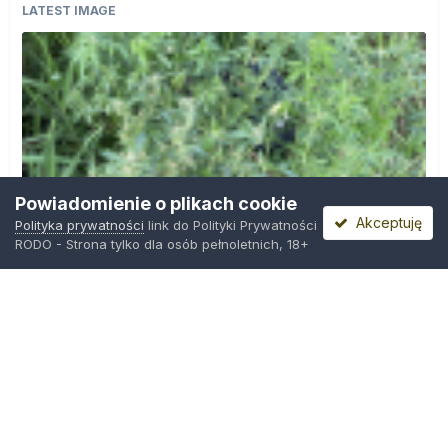
LATEST IMAGE
Powiadomienie o plikach cookie
Akceptuję
Polityka prywatności
link do Polityki Prywatności
RODO - Strona tylko dla osób pełnoletnich, 18+
IMG_0599.png
Przez
Osiedlowy Geniusz
,
11 godzin temu
Polityka prywatności
Kontakt
Ciasteczka
Trawka.org
Powered by Invision Community