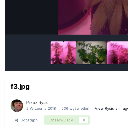
f3.jpg
Przez
Rysiu
2 Września 2018
536 wyświetleń
View Rysiu's imag
Udostępnij
Obserwujący
0