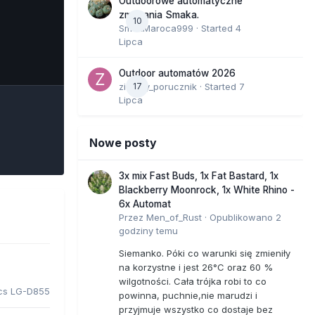
Outdoorowe automatyczne
zmagania Smaka.
10
SmakMaroca999
· Started
4
Lipca
e Tools
Outdoor automatów 2026
zielony_porucznik
17
· Started
7
Lipca
Nowe posty
3x mix Fast Buds, 1x Fat Bastard, 1x
Blackberry Moonrock, 1x White Rhino -
6x Automat
Przez
Men_of_Rust
·
Opublikowano
2
godziny temu
Siemanko. Póki co warunki się zmieniły
na korzystne i jest 26°C oraz 60 %
wilgotności. Cała trójka robi to co
ics LG-D855
powinna, puchnie,nie marudzi i
przyjmuje wszystko co dostaje bez