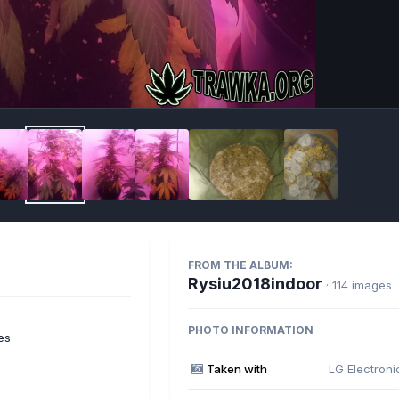
Imag
FROM THE ALBUM:
Rysiu2018indoor
· 114 images
PHOTO INFORMATION
es
Taken with
LG Electron