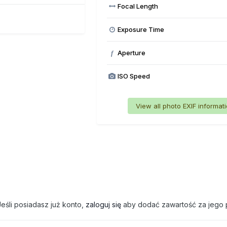
Focal Length
Exposure Time
Aperture
f
ISO Speed
View all photo EXIF informat
eśli posiadasz już konto,
zaloguj się
aby dodać zawartość za jego