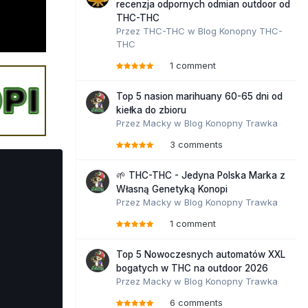
recenzja odpornych odmian outdoor od
THC-THC
Przez
THC-THC
w
Blog Konopny THC-
THC
1 comment
Top 5 nasion marihuany 60-65 dni od
kiełka do zbioru
Przez
Macky
w
Blog Konopny Trawka
3 comments
🌱 THC-THC - Jedyna Polska Marka z
Własną Genetyką Konopi
Przez
Macky
w
Blog Konopny Trawka
1 comment
Top 5 Nowoczesnych automatów XXL
bogatych w THC na outdoor 2026
Przez
Macky
w
Blog Konopny Trawka
6 comments