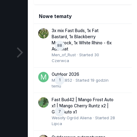
Nowe tematy
3x mix Fast Buds, 1x Fat
Bastard, 1x Blackberry
Moonrock, 1x White Rhino - 6x
88
Automat
Men_of_Rust
· Started
30
Czerwca
Outdoor 2026
Marcel852
1
· Started
19 godzin
temu
Fast Bud42 | Mango Frost Auto
x1 | Mango Cherry Runtz x2 |
7
GMO Auto x1
Wesoły Ogród Aliena
· Started
28
Lipca