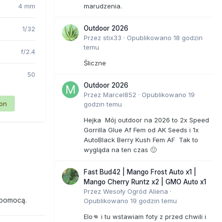
4 mm
marudzenia.
Outdoor 2026
1/32
Przez
stix33
·
Opublikowano
18 godzin
temu
f/2.4
Śliczne
50
Outdoor 2026
Przez
Marcel852
·
Opublikowano
19
ion
godzin temu
Hejka Mój outdoor na 2026 to 2x Speed
Gorrilla Glue Af Fem od AK Seeds i 1x
AutoBlack Berry Kush Fem AF Tak to
wygląda na ten czas 🙂
Fast Bud42 | Mango Frost Auto x1 |
Mango Cherry Runtz x2 | GMO Auto x1
Przez
Wesoły Ogród Aliena
·
 pomocą.
Opublikowano
19 godzin temu
Elo👊 i tu wstawiam foty z przed chwili i