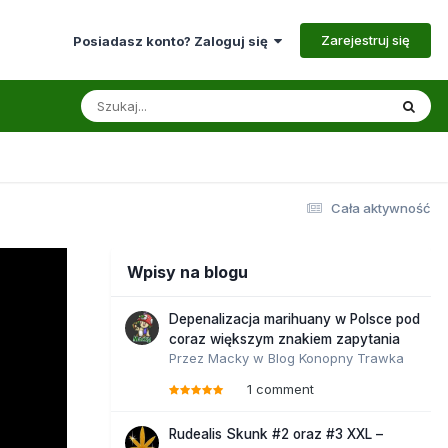
Zarejestruj się
Posiadasz konto? Zaloguj się
Cała aktywność
Wpisy na blogu
Depenalizacja marihuany w Polsce pod
coraz większym znakiem zapytania
Przez
Macky
w
Blog Konopny Trawka
1 comment
Rudealis Skunk #2 oraz #3 XXL –