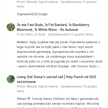
Przez
Wesoły Ogród Aliena
·
Opublikowano
11 godzin
temu
Zapisane😉👍 Dzięki
3x mix Fast Buds, 1x Fat Bastard, 1x Blackberry
Moonrock, 1x White Rhino - 6x Automat
Przez
Men_of_Rust
·
Opublikowano
13 godzin temu
Miałem i były szybkie tak jak pisali. Poprawne palenie z
tego wyszło ale to było jakiś czas temu i być może
dopracowali genetykę, bynajmniej tak wynika z ich
opisów na stronie. Ja ostatniego mixa wysadzilem i
kończę póki co z nimi przygodę bo mam i sezonów dużo
i sporo automatów od Bud Voyage. Jak chcesz dużo i...
Living Soil Soma's sacred soil | Holy Punch od GHS
sezonowa🔥
Przez
Wesoły Ogród Aliena
·
Opublikowano
13 godzin
temu
Witam 👋 Dzisiaj mamy 23dzien od flipa i gwiazdeczki
zaczynają powiększać swoje rozmiary topów. Wczoraj