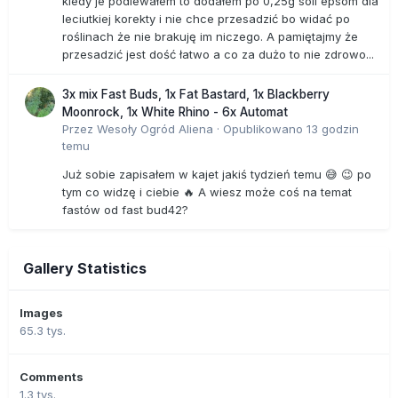
kiedy je podlewałem to dodałem po 0,25g soli epsom dla
leciutkiej korekty i nie chce przesadzić bo widać po
roślinach że nie brakuję im niczego. A pamiętajmy że
przesadzić jest dość łatwo a co za dużo to nie zdrowo...
3x mix Fast Buds, 1x Fat Bastard, 1x Blackberry
Moonrock, 1x White Rhino - 6x Automat
Przez
Wesoły Ogród Aliena
·
Opublikowano
13 godzin
temu
Już sobie zapisałem w kajet jakiś tydzień temu 😅 😉 po
tym co widzę i ciebie 🔥 A wiesz może coś na temat
fastów od fast bud42?
Gallery Statistics
Images
65.3 tys.
Comments
1.3 tys.