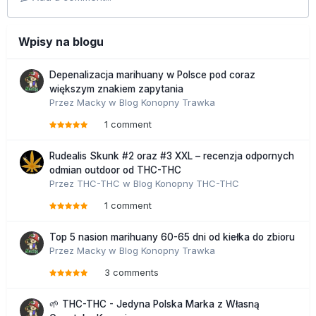
Wpisy na blogu
Depenalizacja marihuany w Polsce pod coraz
większym znakiem zapytania
Przez
Macky
w
Blog Konopny Trawka
1 comment
Rudealis Skunk #2 oraz #3 XXL – recenzja odpornych
odmian outdoor od THC-THC
Przez
THC-THC
w
Blog Konopny THC-THC
1 comment
Top 5 nasion marihuany 60-65 dni od kiełka do zbioru
Przez
Macky
w
Blog Konopny Trawka
3 comments
🌱 THC-THC - Jedyna Polska Marka z Własną