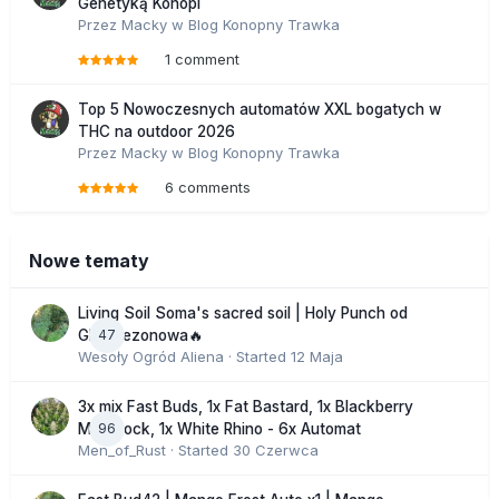
Genetyką Konopi
Przez
Macky
w
Blog Konopny Trawka
1 comment
Top 5 Nowoczesnych automatów XXL bogatych w
THC na outdoor 2026
Przez
Macky
w
Blog Konopny Trawka
6 comments
Nowe tematy
Living Soil Soma's sacred soil | Holy Punch od
47
GHS sezonowa🔥
Wesoły Ogród Aliena
· Started
12 Maja
3x mix Fast Buds, 1x Fat Bastard, 1x Blackberry
96
Moonrock, 1x White Rhino - 6x Automat
Men_of_Rust
· Started
30 Czerwca