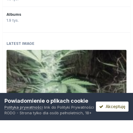
Albums
1.9 tys.
LATEST IMAGE
Powiadomienie o plikach cookie
Akceptuję
Polityka prywatności
link do Polityki Prywatności
RODO - Strona tylko dla osób pełnoletnich, 18+
IMG_20260804_221841.jpg