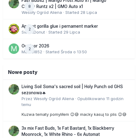
Fast Bud42 | Mango Frost Auto x1 | Mango
8
Cherry Runtz x2 | GMO Auto x1
Wesoły Ogród Aliena
· Started
28 Lipca
Apricot gorilla glue i pernament marker
2
SweetDonut
· Started
29 Lipca
Outdoor 2026
2
Marcel852
· Started
Środa o 13:50
Nowe posty
Living Soil Soma's sacred soil | Holy Punch od GHS
sezonowa🔥
Przez
Wesoły Ogród Aliena
·
Opublikowano
11 godzin
temu
Kuzwa tematy pomyliłem 😉😅 macky kasuj to plis 😉😅
3x mix Fast Buds, 1x Fat Bastard, 1x Blackberry
Moonrock, 1x White Rhino - 6x Automat